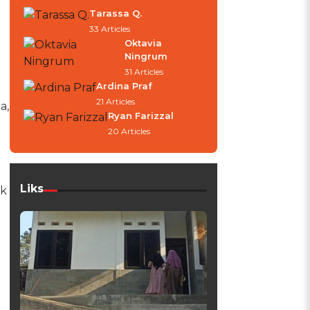
Tarassa Q.
33 Articles
Oktavia
Ningrum
31 Articles
Ardina Praf
21 Articles
a,
Ryan Farizzal
20 Articles
Liks
ek