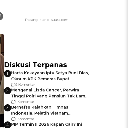
Diskusi Terpanas
Harta Kekayaan Iptu Setya Budi Dias,
1
Oknum KPK Pemeras Bupati
Pemalang
2 Komentar
Mengenal Lisda Cancer, Perwira
2
Tinggi Polri yang Pensiun Tak Lama
Usai Jadi Brigjen
1 Komentar
Bernafsu Kalahkan Timnas
3
Indonesia, Pelatih Vietnam
Berencana Pakai Jimat di Pakansari
1 Komentar
PIP Termin II 2026 Kapan Cair? Ini
4