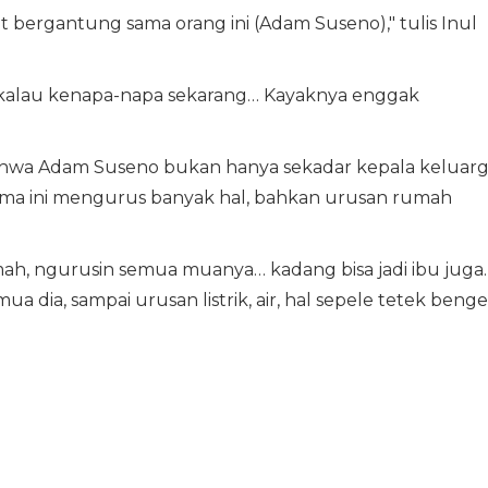
t bergantung sama orang ini (Adam Suseno)," tulis Inul
ya kalau kenapa-napa sekarang… Kayaknya enggak
hwa Adam Suseno bukan hanya sekadar kepala keluarg
elama ini mengurus banyak hal, bahkan urusan rumah
umah, ngurusin semua muanya… kadang bisa jadi ibu juga.
 dia, sampai urusan listrik, air, hal sepele tetek beng