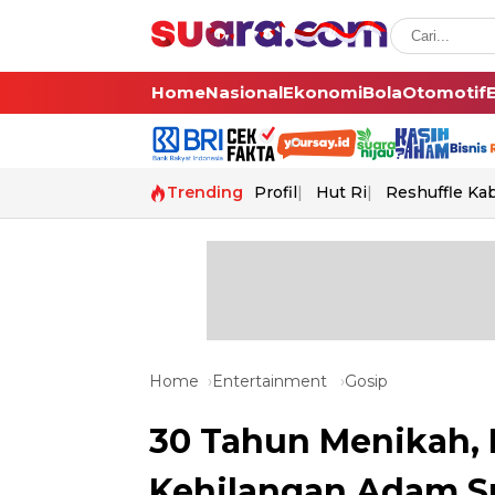
Home
Nasional
Ekonomi
Bola
Otomotif
Trending
Profil
Hut Ri
Reshuffle Ka
Home
Entertainment
Gosip
30 Tahun Menikah, I
Kehilangan Adam S