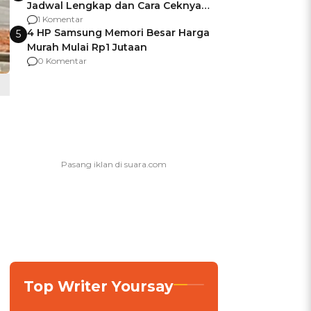
Jadwal Lengkap dan Cara Ceknya
agar Dana Tidak Hangus!
1 Komentar
4 HP Samsung Memori Besar Harga
5
Murah Mulai Rp1 Jutaan
0 Komentar
Top Writer Yoursay