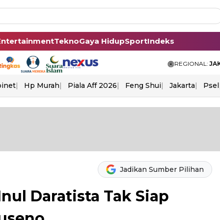
Entertainment
Tekno
Gaya Hidup
Sport
Indeks
REGIONAL:
JA
binet
Hp Murah
Piala Aff 2026
Feng Shui
Jakarta
Psel
Jadikan Sumber Pilihan
nul Daratista Tak Siap
useno