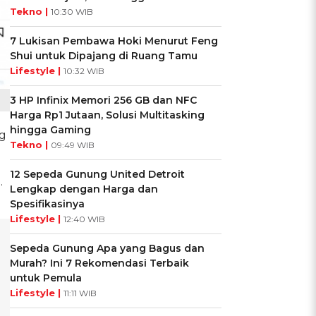
Tekno |
10:30 WIB
7 Lukisan Pembawa Hoki Menurut Feng
Shui untuk Dipajang di Ruang Tamu
Lifestyle |
10:32 WIB
3 HP Infinix Memori 256 GB dan NFC
Harga Rp1 Jutaan, Solusi Multitasking
hingga Gaming
g
Tekno |
09:49 WIB
12 Sepeda Gunung United Detroit
.
Lengkap dengan Harga dan
Spesifikasinya
Lifestyle |
12:40 WIB
Sepeda Gunung Apa yang Bagus dan
Murah? Ini 7 Rekomendasi Terbaik
untuk Pemula
Lifestyle |
11:11 WIB