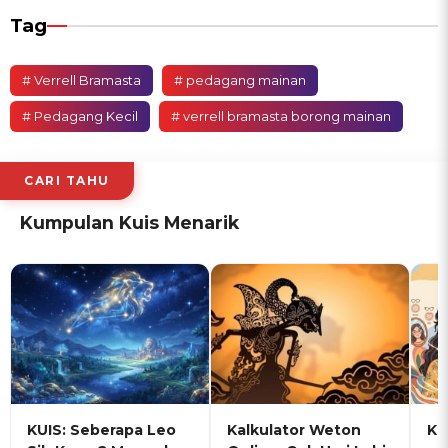
Tag
# Verrell Bramasta
# pedagang mainan
# Pedagang Kecil
# verrell bramasta borong mainan
CARI TAHU
Kumpulan Kuis Menarik
KUIS: Seberapa Leo
Kalkulator Weton
KU