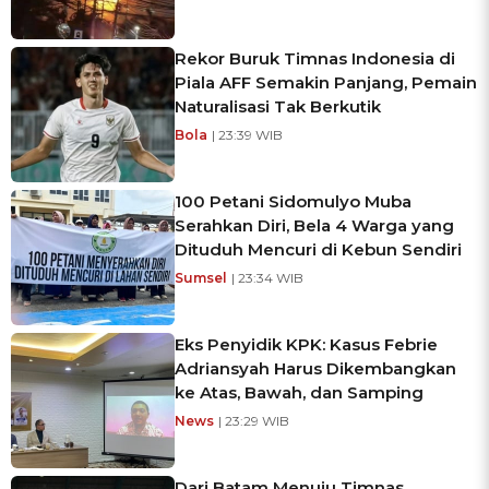
Rekor Buruk Timnas Indonesia di
Piala AFF Semakin Panjang, Pemain
Naturalisasi Tak Berkutik
Bola
| 23:39 WIB
100 Petani Sidomulyo Muba
Serahkan Diri, Bela 4 Warga yang
Dituduh Mencuri di Kebun Sendiri
Sumsel
| 23:34 WIB
Eks Penyidik KPK: Kasus Febrie
Adriansyah Harus Dikembangkan
ke Atas, Bawah, dan Samping
News
| 23:29 WIB
Dari Batam Menuju Timnas