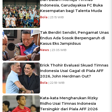
Indonesia, Garudayaksa FC Buka
Kesempatan bagi Talenta Muda
Bola
| 23:15 WIB
Tak Berdiri Sendiri, Pengamat Unas
Endus Ada Sosok Berpengaruh di
Kasus Eks Jampidsus
News
| 23:05 WIB
Erick Thohir Evaluasi Skuad Timnas
Indonesia Usai Gagal di Piala AFF
2026, John Herdman Out?
Bola
| 22:59 WIB
Kata-kata Mengharukan Rizky
Ridho Usai Timnas Indonesia
Tersingkir dari Piala AFF 2026