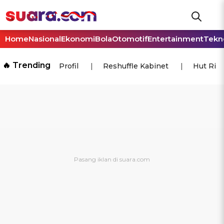
Home
Nasional
Ekonomi
Bola
Otomotif
Entertainment
Tekn
🔥 Trending
Profil
Reshuffle Kabinet
Hut Ri