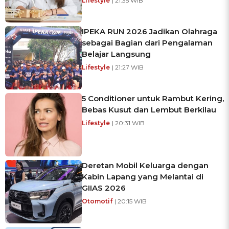
Lifestyle
| 21:35 WIB
IPEKA RUN 2026 Jadikan Olahraga
sebagai Bagian dari Pengalaman
Belajar Langsung
Lifestyle
| 21:27 WIB
5 Conditioner untuk Rambut Kering,
Bebas Kusut dan Lembut Berkilau
Lifestyle
| 20:31 WIB
Deretan Mobil Keluarga dengan
Kabin Lapang yang Melantai di
GIIAS 2026
Otomotif
| 20:15 WIB