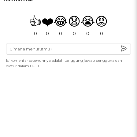
👍
❤️
😂
😧
😭
😡
0
0
0
0
0
0
Isi komentar sepenuhnya adalah tanggung jawab pengguna dan
diatur dalam UU ITE