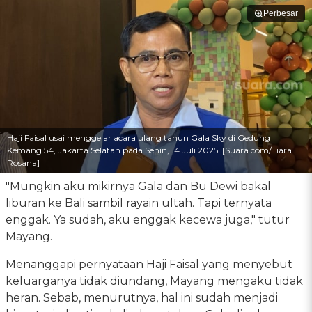
Perbesar
Haji Faisal usai menggelar acara ulang tahun Gala Sky di Gedung
Kemang 54, Jakarta Selatan pada Senin, 14 Juli 2025. [Suara.com/Tiara
Rosana]
"Mungkin aku mikirnya Gala dan Bu Dewi bakal
liburan ke Bali sambil rayain ultah. Tapi ternyata
enggak. Ya sudah, aku enggak kecewa juga," tutur
Mayang.
Menanggapi pernyataan Haji Faisal yang menyebut
keluarganya tidak diundang, Mayang mengaku tidak
heran. Sebab, menurutnya, hal ini sudah menjadi