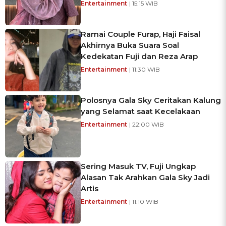
Entertainment
| 15:15 WIB
Ramai Couple Furap, Haji Faisal
Akhirnya Buka Suara Soal
Kedekatan Fuji dan Reza Arap
Entertainment
| 11:30 WIB
Polosnya Gala Sky Ceritakan Kalung
yang Selamat saat Kecelakaan
Entertainment
| 22:00 WIB
Sering Masuk TV, Fuji Ungkap
Alasan Tak Arahkan Gala Sky Jadi
Artis
Entertainment
| 11:10 WIB