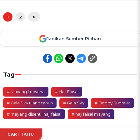
1
2
>
Jadikan Sumber Pilihan
Tag
# Mayang Lucyana
# Haji Faisal
# Gala Sky ulang tahun
# Gala Sky
# Doddy Sudrajat
# mayang disentil haji faisal
# haji faisal mayang
CARI TAHU