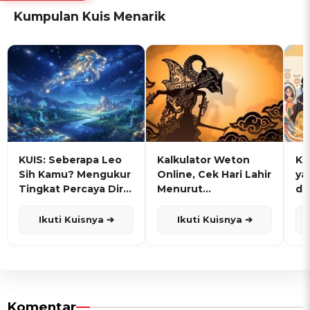
Kumpulan Kuis Menarik
KUIS: Seberapa Leo
Kalkulator Weton
KU
Sih Kamu? Mengukur
Online, Cek Hari Lahir
ya
Tingkat Percaya Diri
Menurut
de
dan Karisma
Penanggalan Jawa
Ikuti Kuisnya ➔
Ikuti Kuisnya ➔
Komentar