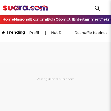
Home
Nasional
Ekonomi
Bola
Otomotif
Entertainment
Tekn
🔥 Trending
Profil
Hut Ri
Reshuffle Kabinet