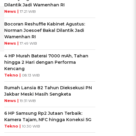
Dilantik Jadi Wamenhan RI
News |
17:21 WIB
Bocoran Reshuffle Kabinet Agustus:
Norman Joesoef Bakal Dilantik Jadi
Wamenhan RI
News |
17:49 WIB
4 HP Murah Baterai 7000 mAh, Tahan
hingga 2 Hari dengan Performa
Kencang
Tekno |
08:13 WIB
Rumah Lansia 82 Tahun Dieksekusi PN
Jakbar Meski Masih Sengketa
News |
19:31 WIB
6 HP Samsung Rp2 Jutaan Terbaik:
Kamera Tajam, NFC hingga Koneksi 5G
Tekno |
10:30 WIB