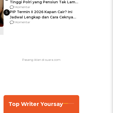
Tinggi Polri yang Pensiun Tak Lama
Usai Jadi Brigjen
1 Komentar
PIP Termin II 2026 Kapan Cair? Ini
5
Jadwal Lengkap dan Cara Ceknya
agar Dana Tidak Hangus!
1 Komentar
Top Writer Yoursay