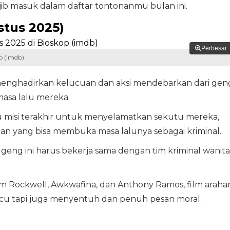
ajib masuk dalam daftar tontonanmu bulan ini.
stus 2025)
Perbesar
p (imdb)
 menghadirkan kelucuan dan aksi mendebarkan dari gen
asa lalu mereka.
tu misi terakhir untuk menyelamatkan sekutu mereka,
an yang bisa membuka masa lalunya sebagai kriminal.
t geng ini harus bekerja sama dengan tim kriminal wanita
Sam Rockwell, Awkwafina, dan Anthony Ramos, film araha
 lucu tapi juga menyentuh dan penuh pesan moral.