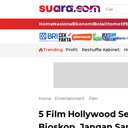
Home
Nasional
Ekonomi
Bola
Otomotif
Trending
Profil
Reshuffle Kabinet
H
Home
Entertainment
Film
5 Film Hollywood S
Bioskop, Jangan Sa