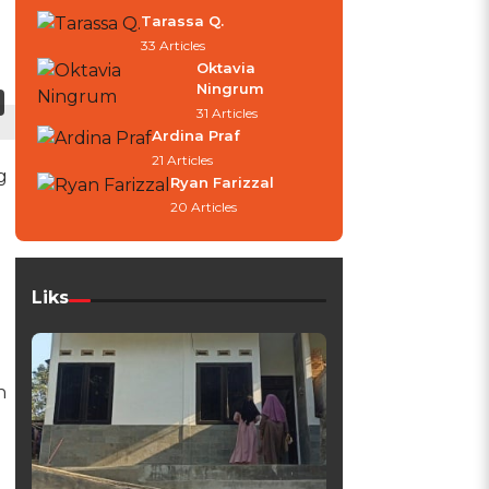
Tarassa Q.
33 Articles
Oktavia
Ningrum
31 Articles
Ardina Praf
21 Articles
g
Ryan Farizzal
20 Articles
Liks
n