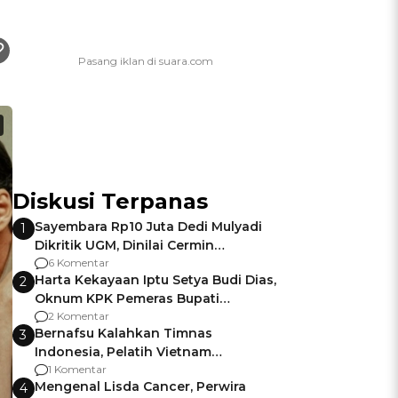
Diskusi Terpanas
Sayembara Rp10 Juta Dedi Mulyadi
1
Dikritik UGM, Dinilai Cermin
Gagalnya Negara Jamin Keamanan
6 Komentar
Harta Kekayaan Iptu Setya Budi Dias,
2
Oknum KPK Pemeras Bupati
Pemalang
2 Komentar
Bernafsu Kalahkan Timnas
3
Indonesia, Pelatih Vietnam
Berencana Pakai Jimat di Pakansari
1 Komentar
Mengenal Lisda Cancer, Perwira
4