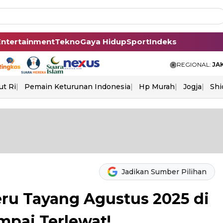
Entertainment
Tekno
Gaya Hidup
Sport
Indeks
REGIONAL:
JA
ut Ri
Pemain Keturunan Indonesia
Hp Murah
Jogja
Shi
Jadikan Sumber Pilihan
eru Tayang Agustus 2025 di
mpai Terlewat!