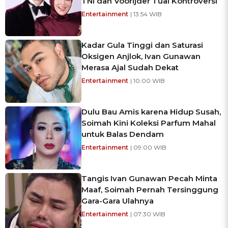
TNI dan Voorijder Tuai Kontroversi
Entertainment
| 13:54 WIB
Kadar Gula Tinggi dan Saturasi
Oksigen Anjlok, Ivan Gunawan
Merasa Ajal Sudah Dekat
Entertainment
| 10:00 WIB
Dulu Bau Amis karena Hidup Susah,
Soimah Kini Koleksi Parfum Mahal
untuk Balas Dendam
Entertainment
| 09:00 WIB
Tangis Ivan Gunawan Pecah Minta
Maaf, Soimah Pernah Tersinggung
Gara-Gara Ulahnya
Entertainment
| 07:30 WIB