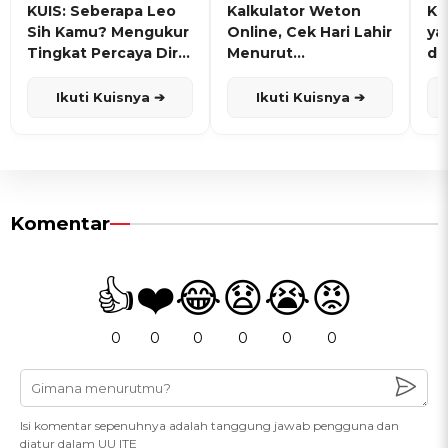
KUIS: Seberapa Leo
Kalkulator Weton
KU
Sih Kamu? Mengukur
Online, Cek Hari Lahir
ya
Tingkat Percaya Diri
Menurut
de
dan Karisma
Penanggalan Jawa
Ikuti Kuisnya ➔
Ikuti Kuisnya ➔
Komentar
👍
❤️
😂
😧
😭
😡
0
0
0
0
0
0
Isi komentar sepenuhnya adalah tanggung jawab pengguna dan
diatur dalam UU ITE