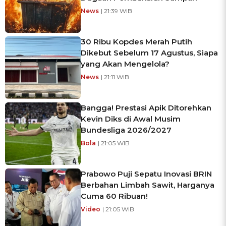
News
| 21:39 WIB
30 Ribu Kopdes Merah Putih
Dikebut Sebelum 17 Agustus, Siapa
yang Akan Mengelola?
News
| 21:11 WIB
Bangga! Prestasi Apik Ditorehkan
Kevin Diks di Awal Musim
Bundesliga 2026/2027
Bola
| 21:05 WIB
Prabowo Puji Sepatu Inovasi BRIN
Berbahan Limbah Sawit, Harganya
Cuma 60 Ribuan!
Video
| 21:05 WIB