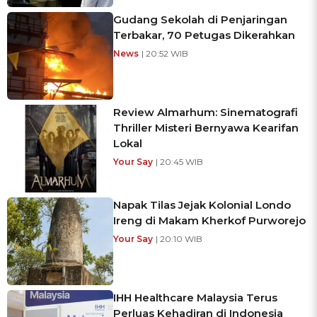
Gudang Sekolah di Penjaringan
Terbakar, 70 Petugas Dikerahkan
News
| 20:52 WIB
Review Almarhum: Sinematografi
Thriller Misteri Bernyawa Kearifan
Lokal
Your Say
| 20:45 WIB
Napak Tilas Jejak Kolonial Londo
Ireng di Makam Kherkof Purworejo
Your Say
| 20:10 WIB
IHH Healthcare Malaysia Terus
Perluas Kehadiran di Indonesia