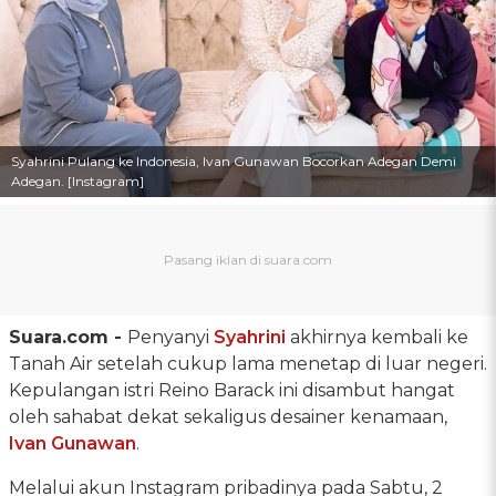
Syahrini Pulang ke Indonesia, Ivan Gunawan Bocorkan Adegan Demi
Adegan. [Instagram]
Suara.com -
Penyanyi
Syahrini
akhirnya kembali ke
Tanah Air setelah cukup lama menetap di luar negeri.
Kepulangan istri Reino Barack ini disambut hangat
oleh sahabat dekat sekaligus desainer kenamaan,
Ivan Gunawan
.
Melalui akun Instagram pribadinya pada Sabtu, 2