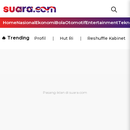
Home
Nasional
Ekonomi
Bola
Otomotif
Entertainment
Tekn
🔥 Trending
Profil
Hut Ri
Reshuffle Kabinet