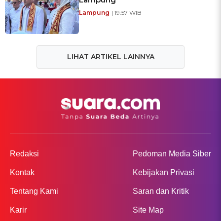
Lampung
| 19:57 WIB
LIHAT ARTIKEL LAINNYA
Redaksi
Pedoman Media Siber
Kontak
Kebijakan Privasi
Tentang Kami
Saran dan Kritik
Karir
Site Map