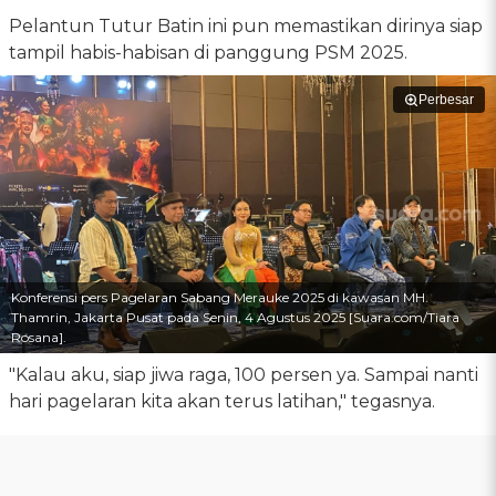
Pelantun Tutur Batin ini pun memastikan dirinya siap
tampil habis-habisan di panggung PSM 2025.
Perbesar
Konferensi pers Pagelaran Sabang Merauke 2025 di kawasan MH.
Thamrin, Jakarta Pusat pada Senin, 4 Agustus 2025 [Suara.com/Tiara
Rosana].
"Kalau aku, siap jiwa raga, 100 persen ya. Sampai nanti
hari pagelaran kita akan terus latihan," tegasnya.