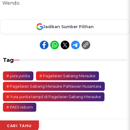
Wendo.
Jadikan Sumber Pilihan
Tag
# yura yunita
# Pagelaran Sabang Merauke
# Pagelaran Sabang Merauke Pahlawan Nusantara
# Yura yunita tampil di Pagelaran Sabang Merauke
# PADI reborn
CARI TAHU