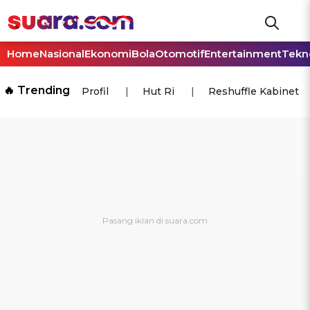
Home
Nasional
Ekonomi
Bola
Otomotif
Entertainment
Tekn
🔥 Trending
Profil
Hut Ri
Reshuffle Kabinet