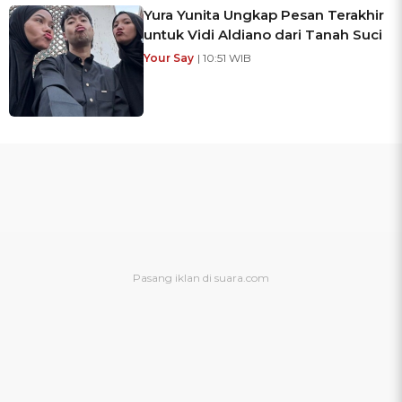
Yura Yunita Ungkap Pesan Terakhir
untuk Vidi Aldiano dari Tanah Suci
Your Say
| 10:51 WIB