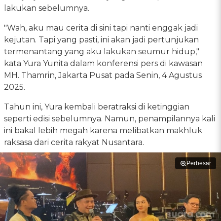
lakukan sebelumnya.
"Wah, aku mau cerita di sini tapi nanti enggak jadi
kejutan. Tapi yang pasti, ini akan jadi pertunjukan
termenantang yang aku lakukan seumur hidup,"
kata Yura Yunita dalam konferensi pers di kawasan
MH. Thamrin, Jakarta Pusat pada Senin, 4 Agustus
2025.
Tahun ini, Yura kembali beratraksi di ketinggian
seperti edisi sebelumnya. Namun, penampilannya kali
ini bakal lebih megah karena melibatkan makhluk
raksasa dari cerita rakyat Nusantara.
Perbesar