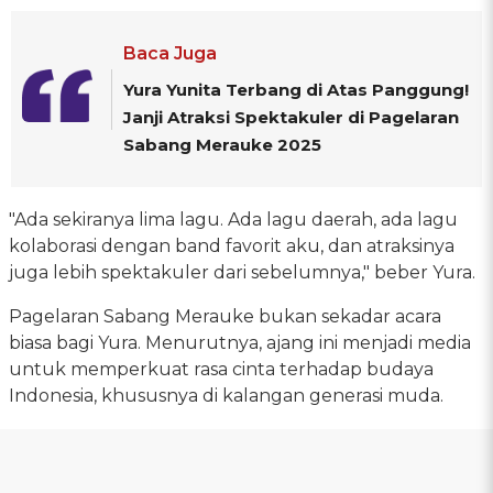
Baca Juga
Yura Yunita Terbang di Atas Panggung!
Janji Atraksi Spektakuler di Pagelaran
Sabang Merauke 2025
"Ada sekiranya lima lagu. Ada lagu daerah, ada lagu
kolaborasi dengan band favorit aku, dan atraksinya
juga lebih spektakuler dari sebelumnya," beber Yura.
Pagelaran Sabang Merauke bukan sekadar acara
biasa bagi Yura. Menurutnya, ajang ini menjadi media
untuk memperkuat rasa cinta terhadap budaya
Indonesia, khususnya di kalangan generasi muda.