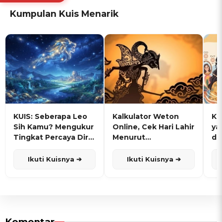
Kumpulan Kuis Menarik
KUIS: Seberapa Leo
Kalkulator Weton
KU
Sih Kamu? Mengukur
Online, Cek Hari Lahir
ya
Tingkat Percaya Diri
Menurut
de
dan Karisma
Penanggalan Jawa
Ikuti Kuisnya ➔
Ikuti Kuisnya ➔
Komentar