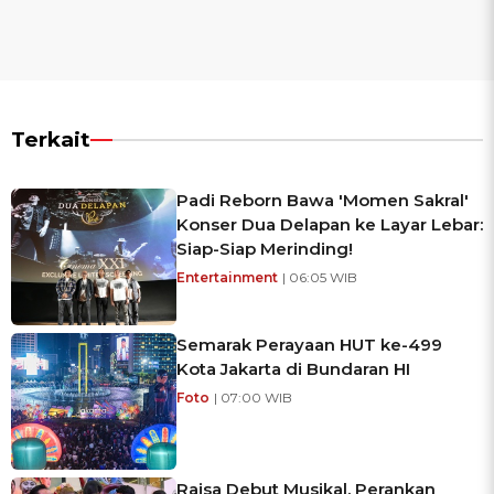
Terkait
Padi Reborn Bawa 'Momen Sakral'
Konser Dua Delapan ke Layar Lebar:
Siap-Siap Merinding!
Entertainment
| 06:05 WIB
Semarak Perayaan HUT ke-499
Kota Jakarta di Bundaran HI
Foto
| 07:00 WIB
Raisa Debut Musikal, Perankan