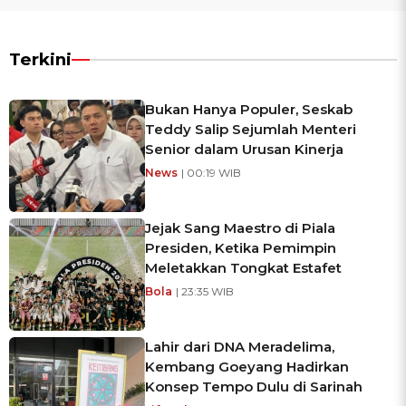
Terkini
Bukan Hanya Populer, Seskab
Teddy Salip Sejumlah Menteri
Senior dalam Urusan Kinerja
News
| 00:19 WIB
Jejak Sang Maestro di Piala
Presiden, Ketika Pemimpin
Meletakkan Tongkat Estafet
Bola
| 23:35 WIB
Lahir dari DNA Meradelima,
Kembang Goeyang Hadirkan
Konsep Tempo Dulu di Sarinah