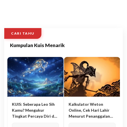
CARI TAHU
Kumpulan Kuis Menarik
KUIS: Seberapa Leo Sih
Kalkulator Weton
Kamu? Mengukur
Online, Cek Hari Lahir
Tingkat Percaya Diri dan
Menurut Penanggalan
Karisma
Jawa