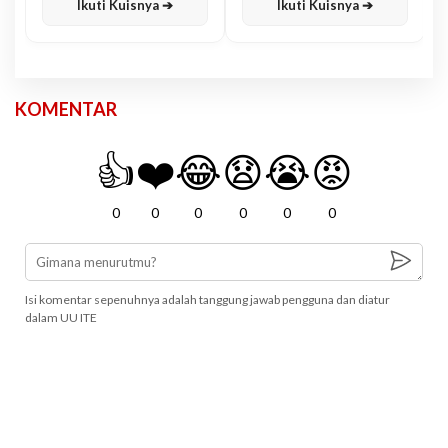
Ikuti Kuisnya ➔
Ikuti Kuisnya ➔
KOMENTAR
👍
❤️
😂
😧
😭
😡
0
0
0
0
0
0
Isi komentar sepenuhnya adalah tanggung jawab pengguna dan diatur
dalam UU ITE