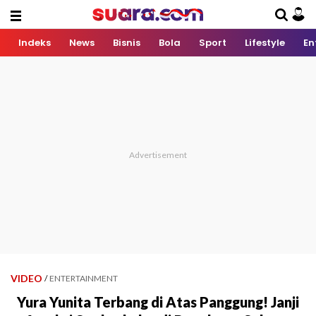
Indeks
News
Bisnis
Bola
Sport
Lifestyle
En
VIDEO
/
ENTERTAINMENT
Yura Yunita Terbang di Atas Panggung! Janji