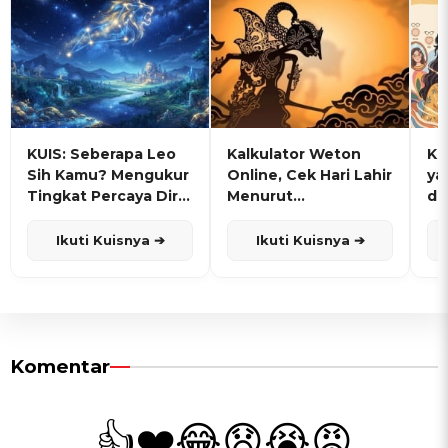
KUIS: Seberapa Leo
Kalkulator Weton
KU
Sih Kamu? Mengukur
Online, Cek Hari Lahir
ya
Tingkat Percaya Diri
Menurut
de
dan Karisma
Penanggalan Jawa
Ikuti Kuisnya ➔
Ikuti Kuisnya ➔
Komentar
👍
❤️
😂
😧
😭
😡