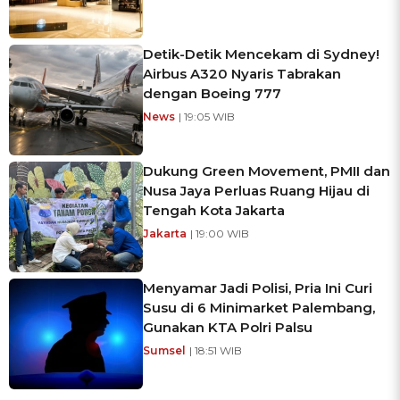
Detik-Detik Mencekam di Sydney!
Airbus A320 Nyaris Tabrakan
dengan Boeing 777
News
| 19:05 WIB
Dukung Green Movement, PMII dan
Nusa Jaya Perluas Ruang Hijau di
Tengah Kota Jakarta
Jakarta
| 19:00 WIB
Menyamar Jadi Polisi, Pria Ini Curi
Susu di 6 Minimarket Palembang,
Gunakan KTA Polri Palsu
Sumsel
| 18:51 WIB