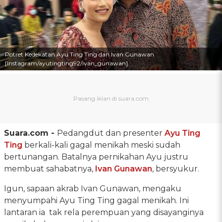
Potret Kedekatan Ayu Ting Ting dan Ivan Gunawan
[Instagram/ayutingting92/ivan_gunawan]
Suara.com -
Pedangdut dan presenter
Ayu Ting
Ting
berkali-kali gagal menikah meski sudah
bertunangan. Batalnya pernikahan Ayu justru
membuat sahabatnya,
Ivan Gunawan
, bersyukur.
Igun, sapaan akrab Ivan Gunawan, mengaku
menyumpahi Ayu Ting Ting gagal menikah. Ini
lantaran ia tak rela perempuan yang disayanginya