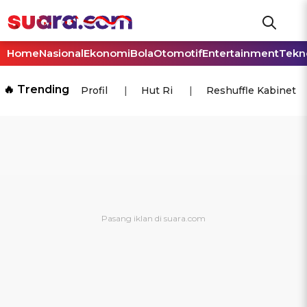
Home
Nasional
Ekonomi
Bola
Otomotif
Entertainment
Tekn
🔥 Trending
Profil
Hut Ri
Reshuffle Kabinet