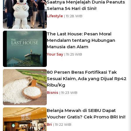
Saatnya Menjelajah Dunia Peanuts
Selama 54 Hari di Sini!
Lifestyle
| 19:28 WIB
The Last House: Pesan Moral
Mendalam tentang Hubungan
Manusia dan Alam
Your Say
| 19:25 WIB
80 Persen Beras Fortifikasi Tak
Sesuai Klaim, Ada yang Dijual Rp42
Ribu/Kg
Bisnis
| 19:23 WIB
Belanja Mewah di SEIBU Dapat
Voucher Gratis? Cek Promo BRI Ini!
Bri
| 19:22 WIB