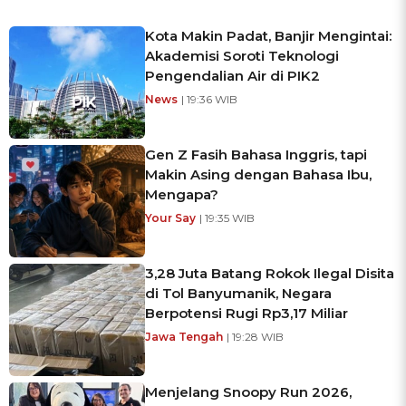
Kota Makin Padat, Banjir Mengintai:
Akademisi Soroti Teknologi
Pengendalian Air di PIK2
News
| 19:36 WIB
Gen Z Fasih Bahasa Inggris, tapi
Makin Asing dengan Bahasa Ibu,
Mengapa?
Your Say
| 19:35 WIB
3,28 Juta Batang Rokok Ilegal Disita
di Tol Banyumanik, Negara
Berpotensi Rugi Rp3,17 Miliar
Jawa Tengah
| 19:28 WIB
Menjelang Snoopy Run 2026,