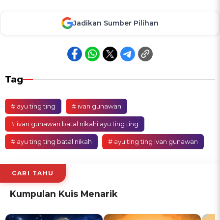
Jadikan Sumber Pilihan
Tag
# ayu ting ting
# ivan gunawan
# ivan gunawan batal nikahi ayu ting ting
# ayu ting ting batal nikah
# ayu ting ting ivan gunawan
CARI TAHU
Kumpulan Kuis Menarik