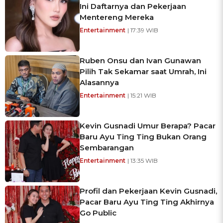
Ini Daftarnya dan Pekerjaan
Mentereng Mereka
Entertainment
| 17:39 WIB
Ruben Onsu dan Ivan Gunawan
Pilih Tak Sekamar saat Umrah, Ini
Alasannya
Entertainment
| 15:21 WIB
Kevin Gusnadi Umur Berapa? Pacar
Baru Ayu Ting Ting Bukan Orang
Sembarangan
Entertainment
| 13:35 WIB
Profil dan Pekerjaan Kevin Gusnadi,
Pacar Baru Ayu Ting Ting Akhirnya
Go Public