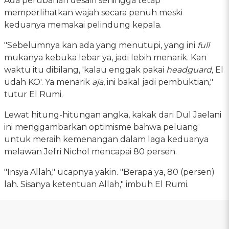
Ada perubahan desain sehingga tetap
memperlihatkan wajah secara penuh meski
keduanya memakai pelindung kepala.
"Sebelumnya kan ada yang menutupi, yang ini
full
mukanya kebuka lebar ya, jadi lebih menarik. Kan
waktu itu dibilang, 'kalau enggak pakai
headguard,
El
udah KO'. Ya menarik
aja
, ini bakal jadi pembuktian,"
tutur El Rumi.
Lewat hitung-hitungan angka, kakak dari Dul Jaelani
ini menggambarkan optimisme bahwa peluang
untuk meraih kemenangan dalam laga keduanya
melawan Jefri Nichol mencapai 80 persen.
"Insya Allah," ucapnya yakin. "Berapa ya, 80 (persen)
lah. Sisanya ketentuan Allah," imbuh El Rumi.