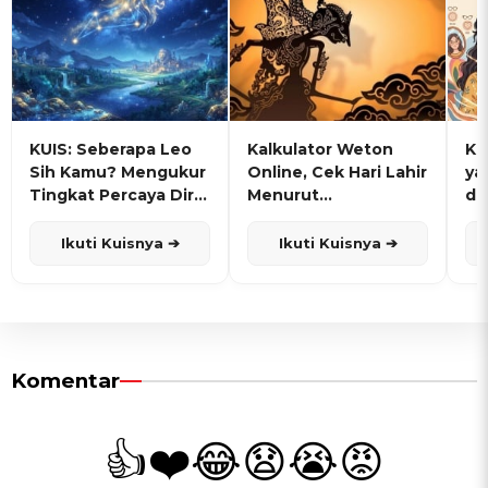
KUIS: Seberapa Leo
Kalkulator Weton
KU
Sih Kamu? Mengukur
Online, Cek Hari Lahir
ya
Tingkat Percaya Diri
Menurut
de
dan Karisma
Penanggalan Jawa
Ikuti Kuisnya ➔
Ikuti Kuisnya ➔
Komentar
👍
❤️
😂
😧
😭
😡