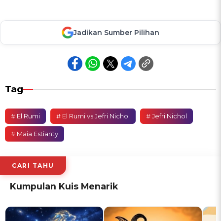
Jadikan Sumber Pilihan
Tag
# El Rumi
# El Rumi vs Jefri Nichol
# Jefri Nichol
# Maia Estianty
CARI TAHU
Kumpulan Kuis Menarik