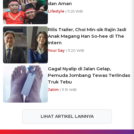
dan Aman
Lifestyle
| 11:25 WIB
Rilis Trailer, Choi Min-sik Rajin Jadi
Anak Magang Han So-hee di The
Intern
Your Say
| 11:20 WIB
Gagal Nyalip di Jalan Gelap,
Pemuda Jombang Tewas Terlindas
Truk Tebu
Jatim
| 11:19 WIB
LIHAT ARTIKEL LAINNYA