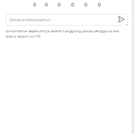
0
0
0
0
0
0
Isi komentar sepenuhnya adalah tanggung jawab pengguna dan
diatur dalam UU ITE