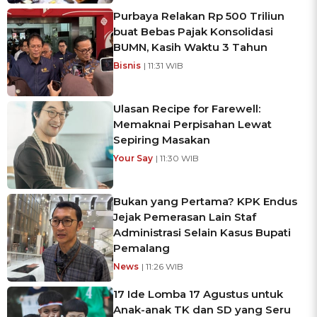
Purbaya Relakan Rp 500 Triliun
buat Bebas Pajak Konsolidasi
BUMN, Kasih Waktu 3 Tahun
Bisnis
| 11:31 WIB
Ulasan Recipe for Farewell:
Memaknai Perpisahan Lewat
Sepiring Masakan
Your Say
| 11:30 WIB
Bukan yang Pertama? KPK Endus
Jejak Pemerasan Lain Staf
Administrasi Selain Kasus Bupati
Pemalang
News
| 11:26 WIB
17 Ide Lomba 17 Agustus untuk
Anak-anak TK dan SD yang Seru