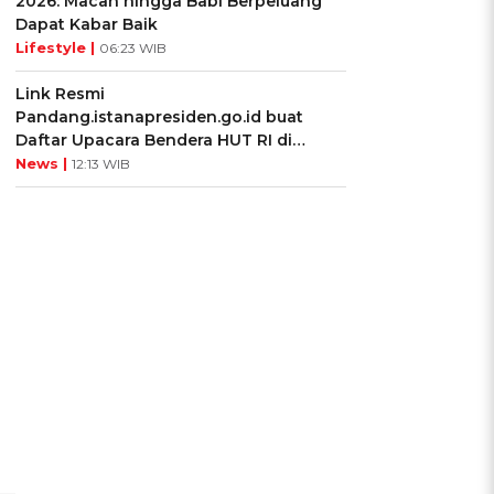
2026: Macan hingga Babi Berpeluang
Dapat Kabar Baik
Lifestyle |
06:23 WIB
Link Resmi
Pandang.istanapresiden.go.id buat
Daftar Upacara Bendera HUT RI di
Istana Negara
News |
12:13 WIB
i