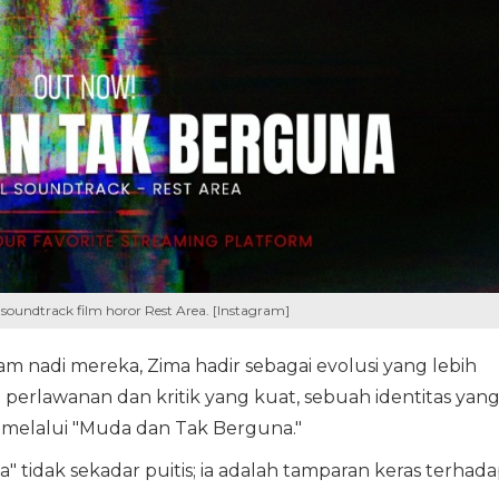
soundtrack film horor Rest Area. [Instagram]
 nadi mereka, Zima hadir sebagai evolusi yang lebih
erlawanan dan kritik yang kuat, sebuah identitas yan
 melalui "Muda dan Tak Berguna."
" tidak sekadar puitis; ia adalah tamparan keras terhad