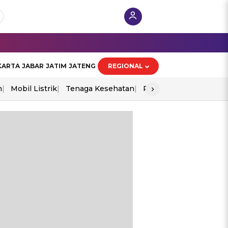
KARTA
JABAR
JATIM
JATENG
REGIONAL
›
n
Mobil Listrik
Tenaga Kesehatan
Perang As-Iran
Ekon