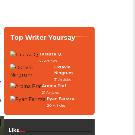
k
Top Writer Yoursay
Tarassa Q.
33 Articles
Oktavia
Ningrum
,
31 Articles
Ardina Praf
21 Articles
Ryan Farizzal
h
20 Articles
Liks