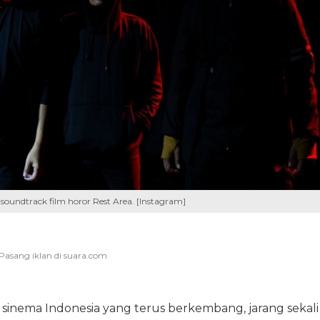
soundtrack film horor Rest Area. [Instagram]
sinema Indonesia yang terus berkembang, jarang sekali