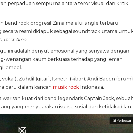
 perpaduan sempurna antara teror visual dan kritik
eh band rock progresif Zima melalui single terbaru
 secara resmi didapuk sebagai soundtrack utama untu
s,
Rest Area
.
lagu ini adalah denyut emosional yang senyawa dengan
nang-wenangan kaum berkuasa terhadap yang lemah
i jempol.
vokal), Zuhdil (gitar), Ismeth (kibor), Andi Babon (drum)
ama baru dalam kancah
musik rock
Indonesia.
warisan kuat dari band legendaris Captain Jack, sebua
ntang yang menyuarakan isu-isu sosial dan ketidakadilan.
Perbesar