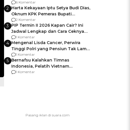
Gagalnya Negara Jamin Keamanan
6 Komentar
Harta Kekayaan Iptu Setya Budi Dias,
2
Oknum KPK Pemeras Bupati
Pemalang
2 Komentar
PIP Termin II 2026 Kapan Cair? Ini
3
Jadwal Lengkap dan Cara Ceknya
agar Dana Tidak Hangus!
1 Komentar
Mengenal Lisda Cancer, Perwira
4
Tinggi Polri yang Pensiun Tak Lama
Usai Jadi Brigjen
1 Komentar
Bernafsu Kalahkan Timnas
5
Indonesia, Pelatih Vietnam
Berencana Pakai Jimat di Pakansari
1 Komentar