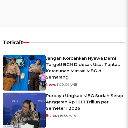
Terkait
Jangan Korbankan Nyawa Demi
Target! BGN Didesak Usut Tuntas
Keracunan Massal MBG di
Semarang
News
| 00:09 WIB
Purbaya Ungkap MBG Sudah Serap
Anggaran Rp 101,1 Triliun per
Semeter I 2026
Bisnis
| 18:58 WIB