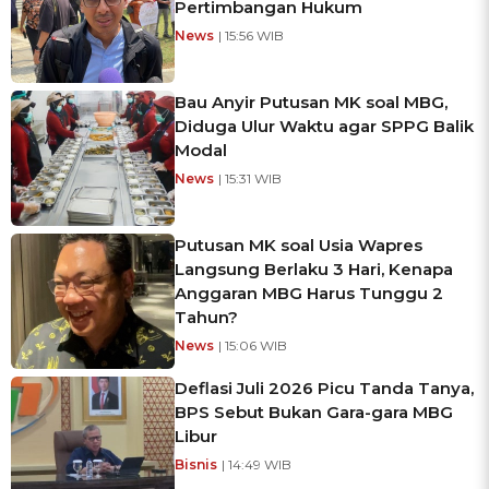
Pertimbangan Hukum
News
| 15:56 WIB
Bau Anyir Putusan MK soal MBG,
Diduga Ulur Waktu agar SPPG Balik
Modal
News
| 15:31 WIB
Putusan MK soal Usia Wapres
Langsung Berlaku 3 Hari, Kenapa
Anggaran MBG Harus Tunggu 2
Tahun?
News
| 15:06 WIB
Deflasi Juli 2026 Picu Tanda Tanya,
BPS Sebut Bukan Gara-gara MBG
Libur
Bisnis
| 14:49 WIB