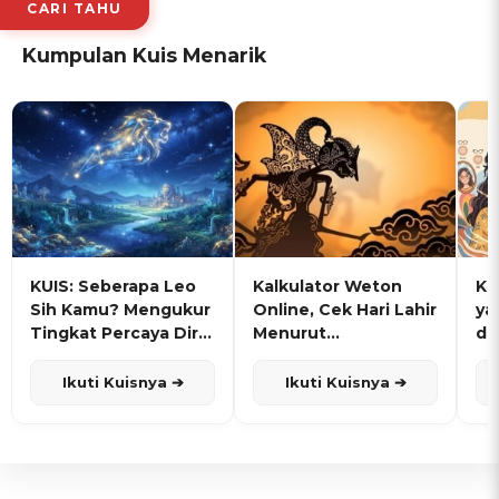
CARI TAHU
Kumpulan Kuis Menarik
KUIS: Seberapa Leo
Kalkulator Weton
KU
Sih Kamu? Mengukur
Online, Cek Hari Lahir
ya
Tingkat Percaya Diri
Menurut
de
dan Karisma
Penanggalan Jawa
Ikuti Kuisnya ➔
Ikuti Kuisnya ➔