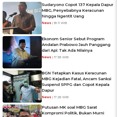
Sudaryono Copot 137 Kepala Dapur
MBG, Penyebabnya Keracunan
hingga Ngentit Uang
News
| 18:11 WIB
Ekonom Senior Sebut Program
Andalan Prabowo Jauh Panggang
dari Api: Tak Ada Nilainya
News
| 17:38 WIB
BGN Tetapkan Kasus Keracunan
MBG Kejadian Fatal, Ancam Sanksi
Suspend SPPG dan Copot Kepala
Dapur
News
| 17:28 WIB
Putusan MK soal MBG Sarat
Kompromi Politik, Bukan Murni