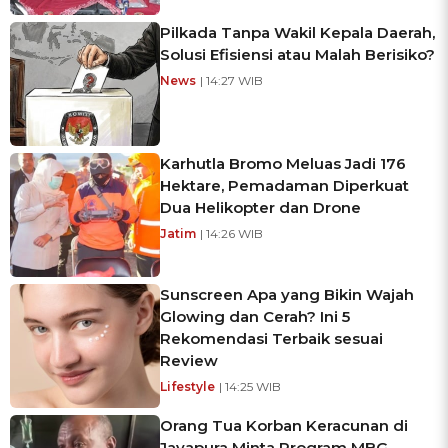
Pilkada Tanpa Wakil Kepala Daerah,
Solusi Efisiensi atau Malah Berisiko?
News
| 14:27 WIB
Karhutla Bromo Meluas Jadi 176
Hektare, Pemadaman Diperkuat
Dua Helikopter dan Drone
Jatim
| 14:26 WIB
Sunscreen Apa yang Bikin Wajah
Glowing dan Cerah? Ini 5
Rekomendasi Terbaik sesuai
Review
Lifestyle
| 14:25 WIB
Orang Tua Korban Keracunan di
Jayapura Minta Program MBG