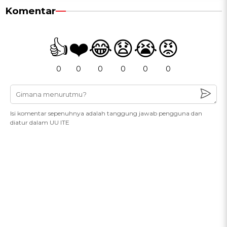
Komentar
👍
❤️
😂
😧
😭
😡
0
0
0
0
0
0
Isi komentar sepenuhnya adalah tanggung jawab pengguna dan
diatur dalam UU ITE