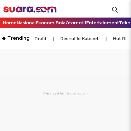
Home
Nasional
Ekonomi
Bola
Otomotif
Entertainment
Tekn
🔥 Trending
Profil
Reshuffle Kabinet
Hut Ri