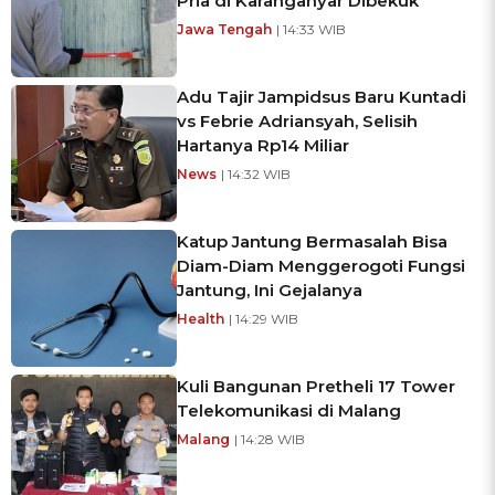
Pria di Karanganyar Dibekuk
Jawa Tengah
| 14:33 WIB
Adu Tajir Jampidsus Baru Kuntadi
vs Febrie Adriansyah, Selisih
Hartanya Rp14 Miliar
News
| 14:32 WIB
Katup Jantung Bermasalah Bisa
Diam-Diam Menggerogoti Fungsi
Jantung, Ini Gejalanya
Health
| 14:29 WIB
Kuli Bangunan Pretheli 17 Tower
Telekomunikasi di Malang
Malang
| 14:28 WIB