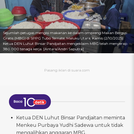
Sejumlah petugas mengisi makanan ke dalam ompreng Makan Bergizi
Gratis (MBG) di SPPG Tubo Ternate, Maluku Utara, Kamis (2/10/2025).
Ketua DEN Luhut Binsar Pandjaitan mengeklaim MBG telah menyerap
380.000 tenaga kerja. [Antara/Andri Saputra]
Ketua DEN Luhut Binsar Pandjaitan meminta
Menkeu Purbaya Yudhi Sadewa untuk tidak
mengalihkan anggaran MBG.