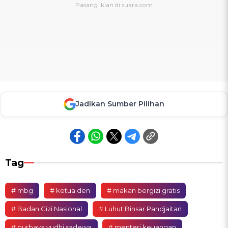
Jadikan Sumber Pilihan
Tag
# mbg
# ketua den
# makan bergizi gratis
# Badan Gizi Nasional
# Luhut Binsar Pandjaitan
# purbaya yudhi sadewa
# menteri keuangan