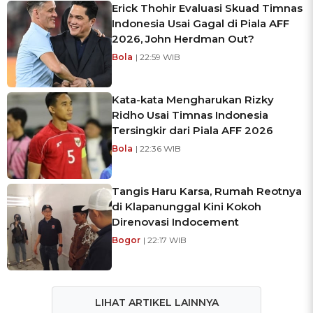
Erick Thohir Evaluasi Skuad Timnas
Indonesia Usai Gagal di Piala AFF
2026, John Herdman Out?
Bola
| 22:59 WIB
Kata-kata Mengharukan Rizky
Ridho Usai Timnas Indonesia
Tersingkir dari Piala AFF 2026
Bola
| 22:36 WIB
Tangis Haru Karsa, Rumah Reotnya
di Klapanunggal Kini Kokoh
Direnovasi Indocement
Bogor
| 22:17 WIB
LIHAT ARTIKEL LAINNYA