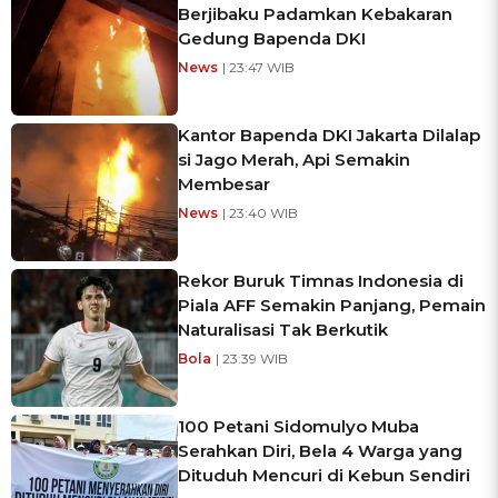
Berjibaku Padamkan Kebakaran
Gedung Bapenda DKI
News
| 23:47 WIB
Kantor Bapenda DKI Jakarta Dilalap
si Jago Merah, Api Semakin
Membesar
News
| 23:40 WIB
Rekor Buruk Timnas Indonesia di
Piala AFF Semakin Panjang, Pemain
Naturalisasi Tak Berkutik
Bola
| 23:39 WIB
100 Petani Sidomulyo Muba
Serahkan Diri, Bela 4 Warga yang
Dituduh Mencuri di Kebun Sendiri