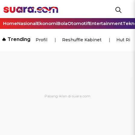
Home
Nasional
Ekonomi
Bola
Otomotif
Entertainment
Tekn
🔥 Trending
Profil
Reshuffle Kabinet
Hut Ri