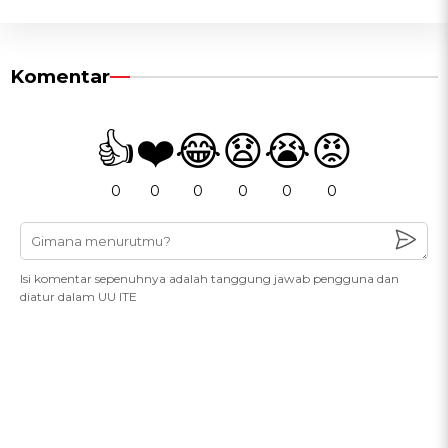
Komentar
👍
❤️
😂
😧
😭
😡
0
0
0
0
0
0
Isi komentar sepenuhnya adalah tanggung jawab pengguna dan
diatur dalam UU ITE