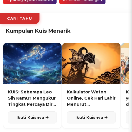
CARI TAHU
Kumpulan Kuis Menarik
KUIS: Seberapa Leo
Kalkulator Weton
KU
Sih Kamu? Mengukur
Online, Cek Hari Lahir
ya
Tingkat Percaya Diri
Menurut
de
dan Karisma
Penanggalan Jawa
Ikuti Kuisnya ➔
Ikuti Kuisnya ➔