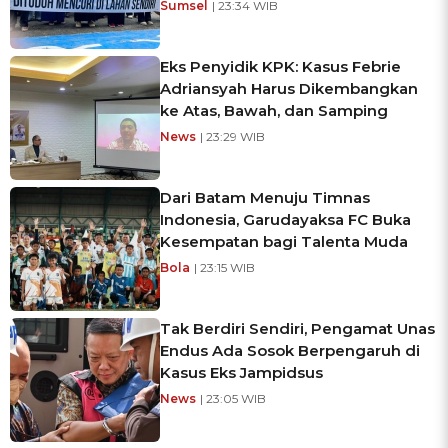
Sumsel
| 23:34 WIB
Eks Penyidik KPK: Kasus Febrie
Adriansyah Harus Dikembangkan
ke Atas, Bawah, dan Samping
News
| 23:29 WIB
Dari Batam Menuju Timnas
Indonesia, Garudayaksa FC Buka
Kesempatan bagi Talenta Muda
Bola
| 23:15 WIB
Tak Berdiri Sendiri, Pengamat Unas
Endus Ada Sosok Berpengaruh di
Kasus Eks Jampidsus
News
| 23:05 WIB