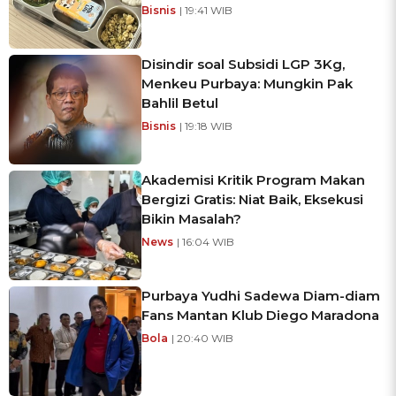
Bisnis
| 19:41 WIB
Disindir soal Subsidi LGP 3Kg,
Menkeu Purbaya: Mungkin Pak
Bahlil Betul
Bisnis
| 19:18 WIB
Akademisi Kritik Program Makan
Bergizi Gratis: Niat Baik, Eksekusi
Bikin Masalah?
News
| 16:04 WIB
Purbaya Yudhi Sadewa Diam-diam
Fans Mantan Klub Diego Maradona
Bola
| 20:40 WIB