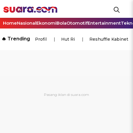
Home
Nasional
Ekonomi
Bola
Otomotif
Entertainment
Tekn
🔥 Trending
Profil
Hut Ri
Reshuffle Kabinet