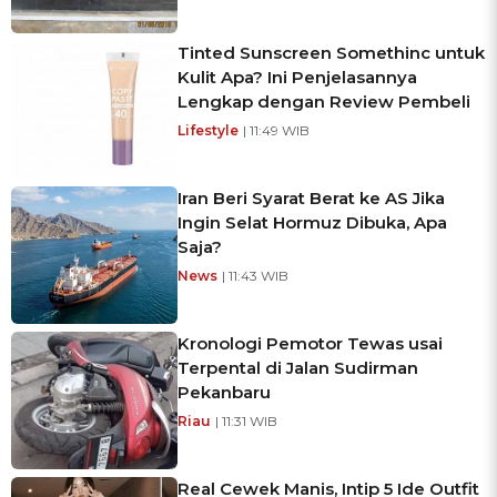
Tinted Sunscreen Somethinc untuk
Kulit Apa? Ini Penjelasannya
Lengkap dengan Review Pembeli
Lifestyle
| 11:49 WIB
Iran Beri Syarat Berat ke AS Jika
Ingin Selat Hormuz Dibuka, Apa
Saja?
News
| 11:43 WIB
Kronologi Pemotor Tewas usai
Terpental di Jalan Sudirman
Pekanbaru
Riau
| 11:31 WIB
Real Cewek Manis, Intip 5 Ide Outfit