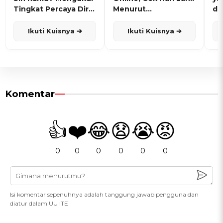
Tingkat Percaya Diri
Menurut
de
dan Karisma
Penanggalan Jawa
Ikuti Kuisnya ➔
Ikuti Kuisnya ➔
Komentar
👍
❤️
😂
😧
😭
😡
0
0
0
0
0
0
Isi komentar sepenuhnya adalah tanggung jawab pengguna dan
diatur dalam UU ITE