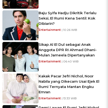
Baju Syifa Hadju Dikritik Terlalu
Seksi, El Rumi Kena Sentil: Kok
Dibiarin?
Entertainment
| 10:26 WIB
Sikap Al El Dul sebagai Anak
Anggota DPR RI Ahmad Dhani-
Mulan Jameela Dipertanyakan
Entertainment
| 06:40 WIB
Kakak Pacar Jefri Nichol, Noor
Nabila yang Dikecam Usai Ejek El
Rumi Ternyata Mantan Engku
Emran
Entertainment
| 13:33 WIB
Demi Lawan El Rumi, Jefri Nichol