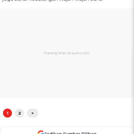
1
2
>
Jadikan Sumber Pilihan