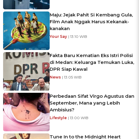
Maju: Jejak Pahit Si Kembang Gula,
Film Anak Nggak Harus Kekanak-
kanakan
Your Say
| 13:10 WIB
Fakta Baru Kematian Eks Istri Polisi
di Medan: Keluarga Temukan Luka,
DPR Siap Kawal
News
| 13:05 WIB
Perbedaan Sifat Virgo Agustus dan
September, Mana yang Lebih
Ambisius?
Lifestyle
| 13:00 WIB
Tune In to the Midnight Heart