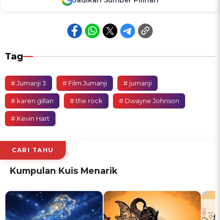
Tag
# Jumanji 3
# Film Jumanji
# jumanji
# karen gillan
# the rock
# Dwayne Johnson
# Kevin Hart
CARI TAHU
Kumpulan Kuis Menarik