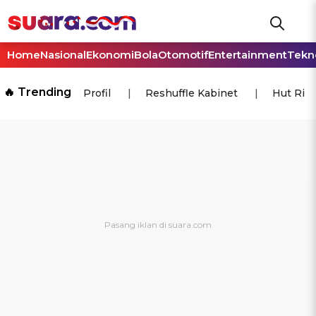
Home
Nasional
Ekonomi
Bola
Otomotif
Entertainment
Tekn
🔥 Trending
Profil
Reshuffle Kabinet
Hut Ri