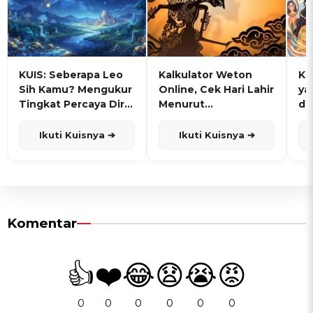
KUIS: Seberapa Leo
Kalkulator Weton
KU
Sih Kamu? Mengukur
Online, Cek Hari Lahir
ya
Tingkat Percaya Diri
Menurut
de
dan Karisma
Penanggalan Jawa
Ikuti Kuisnya ➔
Ikuti Kuisnya ➔
Komentar
👍
❤️
😂
😧
😭
😡
0
0
0
0
0
0