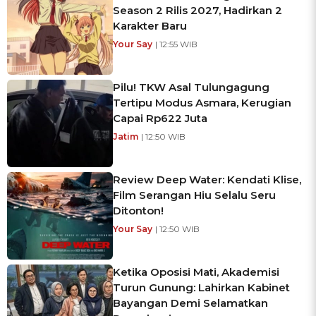
Season 2 Rilis 2027, Hadirkan 2
Karakter Baru
Your Say
| 12:55 WIB
Pilu! TKW Asal Tulungagung
Tertipu Modus Asmara, Kerugian
Capai Rp622 Juta
Jatim
| 12:50 WIB
Review Deep Water: Kendati Klise,
Film Serangan Hiu Selalu Seru
Ditonton!
Your Say
| 12:50 WIB
Ketika Oposisi Mati, Akademisi
Turun Gunung: Lahirkan Kabinet
Bayangan Demi Selamatkan