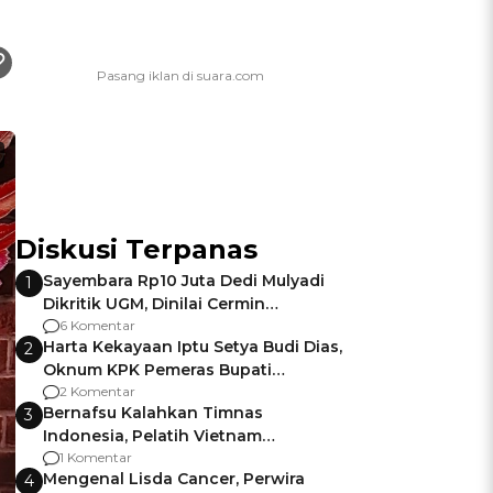
Diskusi Terpanas
Sayembara Rp10 Juta Dedi Mulyadi
1
Dikritik UGM, Dinilai Cermin
Gagalnya Negara Jamin Keamanan
6 Komentar
Harta Kekayaan Iptu Setya Budi Dias,
2
Oknum KPK Pemeras Bupati
Pemalang
2 Komentar
Bernafsu Kalahkan Timnas
3
Indonesia, Pelatih Vietnam
Berencana Pakai Jimat di Pakansari
1 Komentar
Mengenal Lisda Cancer, Perwira
4