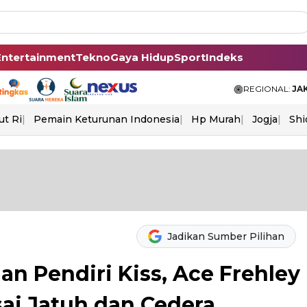
Entertainment
Tekno
Gaya Hidup
Sport
Indeks
REGIONAL:
JA
ut Ri
Pemain Keturunan Indonesia
Hp Murah
Jogja
Shi
Jadikan Sumber Pilihan
an Pendiri Kiss, Ace Frehley
ai Jatuh dan Cedera