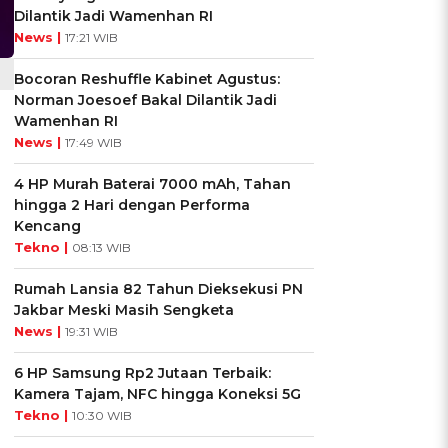
Dilantik Jadi Wamenhan RI
News |
17:21 WIB
Bocoran Reshuffle Kabinet Agustus:
Norman Joesoef Bakal Dilantik Jadi
Wamenhan RI
News |
17:49 WIB
4 HP Murah Baterai 7000 mAh, Tahan
hingga 2 Hari dengan Performa
Kencang
Tekno |
08:13 WIB
Rumah Lansia 82 Tahun Dieksekusi PN
Jakbar Meski Masih Sengketa
News |
19:31 WIB
6 HP Samsung Rp2 Jutaan Terbaik:
Kamera Tajam, NFC hingga Koneksi 5G
Tekno |
10:30 WIB