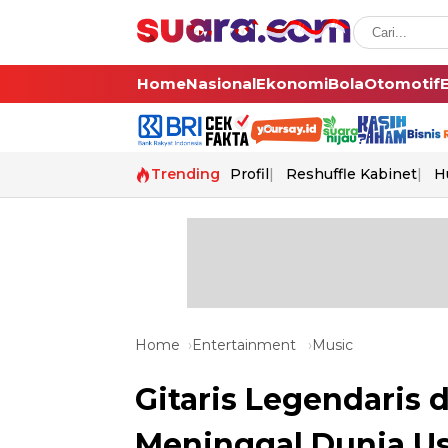
Home
Nasional
Ekonomi
Bola
Otomotif
Trending
Profil
Reshuffle Kabinet
H
Home
Entertainment
Music
Gitaris Legendaris d
Meninggal Dunia Us