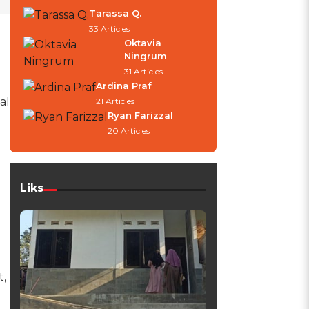
Tarassa Q.
33 Articles
Oktavia
Ningrum
31 Articles
Ardina Praf
al
21 Articles
Ryan Farizzal
20 Articles
Liks
t,