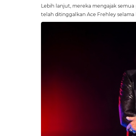
Lebih lanjut, mereka mengajak semua
telah ditinggalkan Ace Frehley selama