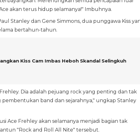
k terbayangkan. Merenungkan semua pencapaian luar
Ace akan terus hidup selamanya!" Imbuhnya.
 Paul Stanley dan Gene Simmons, dua punggawa Kiss ya
elama bertahun-tahun.
ilangkan Kiss Cam Imbas Heboh Skandal Selingkuh
 Frehley. Dia adalah pejuang rock yang penting dan tak
ng pembentukan band dan sejarahnya," ungkap Stanley
i Ace Frehley akan selamanya menjadi bagian tak
antun "Rock and Roll All Nite" tersebut.