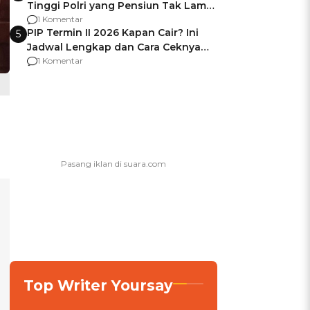
Tinggi Polri yang Pensiun Tak Lama
Usai Jadi Brigjen
1 Komentar
PIP Termin II 2026 Kapan Cair? Ini
5
Jadwal Lengkap dan Cara Ceknya
agar Dana Tidak Hangus!
1 Komentar
Top Writer Yoursay