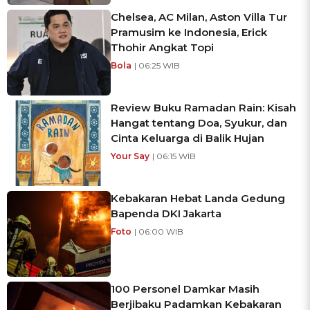
Chelsea, AC Milan, Aston Villa Tur
Pramusim ke Indonesia, Erick
Thohir Angkat Topi
Bola
| 06:25 WIB
Review Buku Ramadan Rain: Kisah
Hangat tentang Doa, Syukur, dan
Cinta Keluarga di Balik Hujan
Your Say
| 06:15 WIB
Kebakaran Hebat Landa Gedung
Bapenda DKI Jakarta
Foto
| 06:00 WIB
100 Personel Damkar Masih
Berjibaku Padamkan Kebakaran