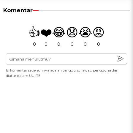
Komentar
👍
❤️
😂
😧
😭
😡
0
0
0
0
0
0
Isi komentar sepenuhnya adalah tanggung jawab pengguna dan
diatur dalam UU ITE