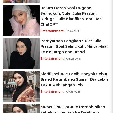
Belum Beres Soal Dugaan
Selingkuh, 'Jule' Julia Prastini
Diduga Tulis Klarifikasi dari Hasil
ChatGPT
Entertainment
| 12:42 WIB
Pernyataan Lengkap 'Jule' Julia
Prastini Soal Selingkuh, Minta Maaf
ke Keluarga dan Brand
Entertainment
| 08:21 WIB
Klarifikasi Jule Lebih Banyak Sebut
Brand Ketimbang Suami: Dia Lebih
Takut Kehilangan Job
Entertainment
| 07:15 WIB
Muncul Isu Liar Jule Pernah Nikah
sebelum dengan Na Daehoon