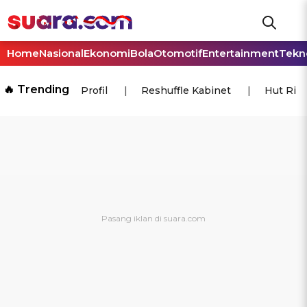
Home
Nasional
Ekonomi
Bola
Otomotif
Entertainment
Tekn
🔥 Trending
Profil
Reshuffle Kabinet
Hut Ri