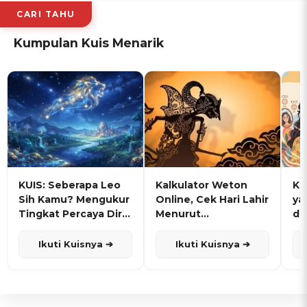
CARI TAHU
Kumpulan Kuis Menarik
KUIS: Seberapa Leo
Kalkulator Weton
KU
Sih Kamu? Mengukur
Online, Cek Hari Lahir
ya
Tingkat Percaya Diri
Menurut
de
dan Karisma
Penanggalan Jawa
Ikuti Kuisnya ➔
Ikuti Kuisnya ➔