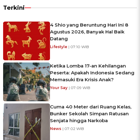
Terkini
4 Shio yang Beruntung Hari Ini 8
Agustus 2026, Banyak Hal Baik
Datang
Lifestyle
| 07:10 WIB
Ketika Lomba 17-an Kehilangan
Peserta: Apakah Indonesia Sedang
Memasuki Era Krisis Anak?
Your Say
| 07:09 WIB
Cuma 40 Meter dari Ruang Kelas,
Bunker Sekolah Simpan Ratusan
Senjata hingga Narkoba
News
| 07:02 WIB