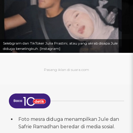
Selebgram dan TikToker Julia Prastini, atau yang akrab disapa Jule
diduga berselingkuh. [Instagram]
Foto mesra diduga menampilkan Jule dan
Safrie Ramadhan beredar di media sosial.