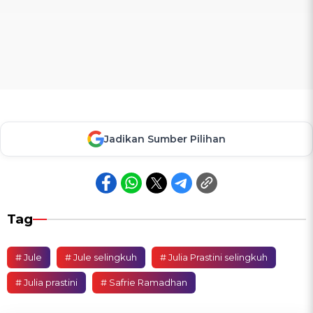
Jadikan Sumber Pilihan
Tag
# Jule
# Jule selingkuh
# Julia Prastini selingkuh
# Julia prastini
# Safrie Ramadhan