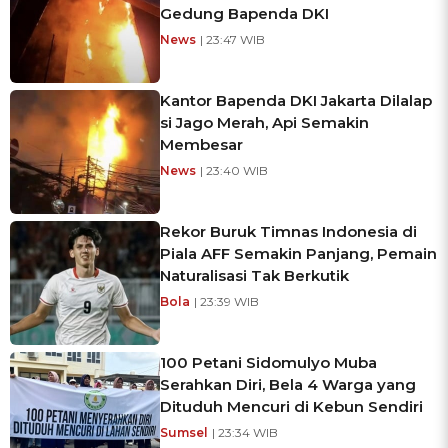
Gedung Bapenda DKI
News
| 23:47 WIB
Kantor Bapenda DKI Jakarta Dilalap
si Jago Merah, Api Semakin
Membesar
News
| 23:40 WIB
Rekor Buruk Timnas Indonesia di
Piala AFF Semakin Panjang, Pemain
Naturalisasi Tak Berkutik
Bola
| 23:39 WIB
100 Petani Sidomulyo Muba
Serahkan Diri, Bela 4 Warga yang
Dituduh Mencuri di Kebun Sendiri
Sumsel
| 23:34 WIB