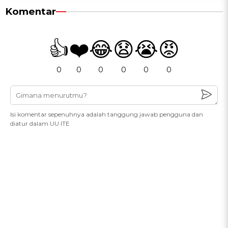
Komentar
👍
❤️
😂
😧
😭
😡
0
0
0
0
0
0
Isi komentar sepenuhnya adalah tanggung jawab pengguna dan
diatur dalam UU ITE