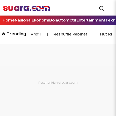
Home
Nasional
Ekonomi
Bola
Otomotif
Entertainment
Tekn
🔥 Trending
Profil
Reshuffle Kabinet
Hut Ri