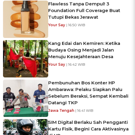
Flawless Tanpa Dempul! 3
Foundation Full Coverage Buat
Tutupi Bekas Jerawat
Your Say
| 16:50 WIB
Kang Edai dan Kemiren: Ketika
Budaya Osing Menjadi Jalan
Menuju Kesejahteraan Desa
Your Say
| 16:42 WIB
Pembunuhan Bos Konter HP
Ambarawa: Pelaku Siapkan Palu
Sebelum Beraksi, Sempat Kembali
Datangi TKP
Jawa Tengah
| 16:41 WIB
SIM Digital Berlaku Sah Pengganti
Kartu Fisik, Begini Cara Aktivasinya