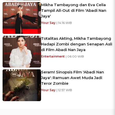
Mikha Tambayong dan Eva Celia
Tampil All-Out di Film 'Abadi Nan
Jaya'
Your Say
| 14:16 WIB
Totalitas Akting, Mikha Tambayong
Hadapi Zombi dengan Senapan Asli
di Film Abadi Nan Jaya
Entertainment
| 06:00 WIB
Seram! Sinopsis Film 'Abadi Nan
Jaya': Ramuan Awet Muda Jadi
Teror Zombie
Your Say
| 12:57 WIB