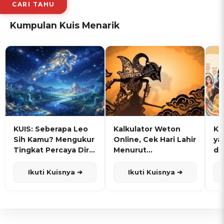
CARI TAHU
Kumpulan Kuis Menarik
KUIS: Seberapa Leo
Kalkulator Weton
KU
Sih Kamu? Mengukur
Online, Cek Hari Lahir
ya
Tingkat Percaya Diri
Menurut
de
dan Karisma
Penanggalan Jawa
Ikuti Kuisnya ➔
Ikuti Kuisnya ➔