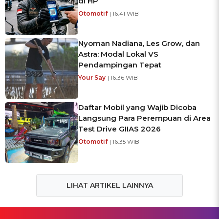
di HP
Otomotif
| 16:41 WIB
Nyoman Nadiana, Les Grow, dan
Astra: Modal Lokal VS
Pendampingan Tepat
Your Say
| 16:36 WIB
Daftar Mobil yang Wajib Dicoba
Langsung Para Perempuan di Area
Test Drive GIIAS 2026
Otomotif
| 16:35 WIB
LIHAT ARTIKEL LAINNYA