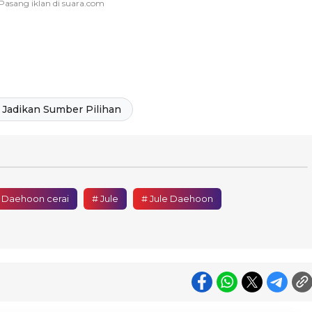
Jadikan Sumber Pilihan
 Daehoon cerai
# Jule
# Jule Daehoon