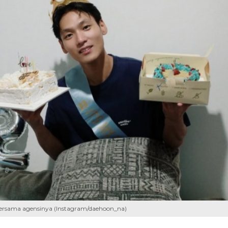
ersama agensinya (Instagram/daehoon_na)