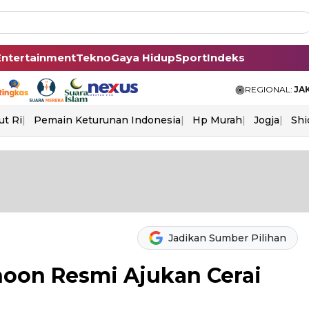
Entertainment
Tekno
Gaya Hidup
Sport
Indeks
REGIONAL:
JA
ut Ri
Pemain Keturunan Indonesia
Hp Murah
Jogja
Shi
Jadikan Sumber Pilihan
hoon Resmi Ajukan Cerai
e