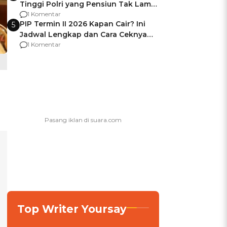
Tinggi Polri yang Pensiun Tak Lama
Usai Jadi Brigjen
1 Komentar
PIP Termin II 2026 Kapan Cair? Ini
5
Jadwal Lengkap dan Cara Ceknya
agar Dana Tidak Hangus!
1 Komentar
Top Writer Yoursay