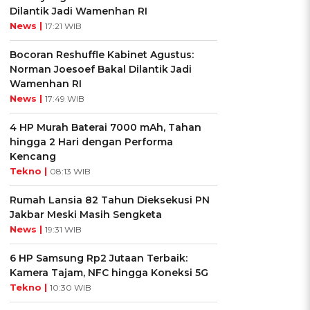
Dilantik Jadi Wamenhan RI
News |
17:21 WIB
Bocoran Reshuffle Kabinet Agustus:
Norman Joesoef Bakal Dilantik Jadi
Wamenhan RI
News |
17:49 WIB
4 HP Murah Baterai 7000 mAh, Tahan
hingga 2 Hari dengan Performa
Kencang
Tekno |
08:13 WIB
Rumah Lansia 82 Tahun Dieksekusi PN
Jakbar Meski Masih Sengketa
News |
19:31 WIB
6 HP Samsung Rp2 Jutaan Terbaik:
Kamera Tajam, NFC hingga Koneksi 5G
Tekno |
10:30 WIB