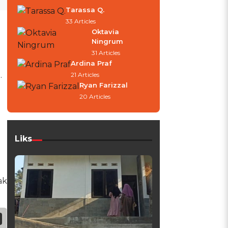
Tarassa Q.
33 Articles
Oktavia
Ningrum
31 Articles
Ardina Praf
.
21 Articles
Ryan Farizzal
20 Articles
Liks
ak