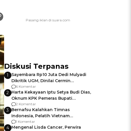
Diskusi Terpanas
Sayembara Rp10 Juta Dedi Mulyadi
1
Dikritik UGM, Dinilai Cermin
Gagalnya Negara Jamin Keamanan
6 Komentar
Harta Kekayaan Iptu Setya Budi Dias,
2
Oknum KPK Pemeras Bupati
Pemalang
2 Komentar
Bernafsu Kalahkan Timnas
3
Indonesia, Pelatih Vietnam
Berencana Pakai Jimat di Pakansari
1 Komentar
Mengenal Lisda Cancer, Perwira
4