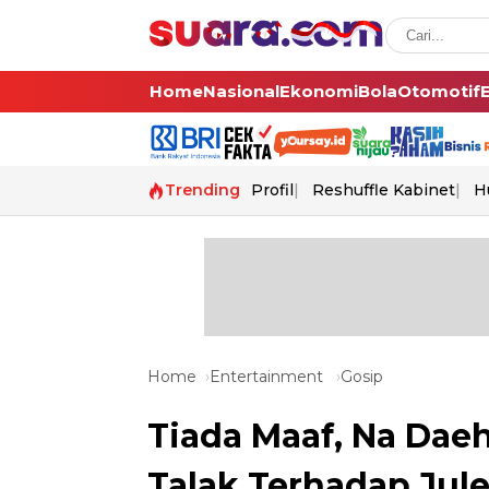
Home
Nasional
Ekonomi
Bola
Otomotif
Trending
Profil
Reshuffle Kabinet
H
Home
Entertainment
Gosip
Tiada Maaf, Na Dae
Talak Terhadap Jul