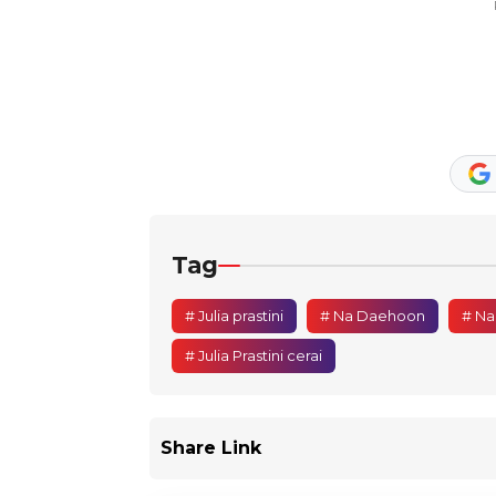
Tag
# Julia prastini
# Na Daehoon
# Na
# Julia Prastini cerai
Share Link