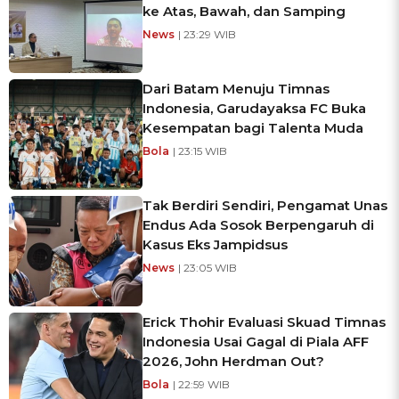
ke Atas, Bawah, dan Samping
News
| 23:29 WIB
Dari Batam Menuju Timnas
Indonesia, Garudayaksa FC Buka
Kesempatan bagi Talenta Muda
Bola
| 23:15 WIB
Tak Berdiri Sendiri, Pengamat Unas
Endus Ada Sosok Berpengaruh di
Kasus Eks Jampidsus
News
| 23:05 WIB
Erick Thohir Evaluasi Skuad Timnas
Indonesia Usai Gagal di Piala AFF
2026, John Herdman Out?
Bola
| 22:59 WIB