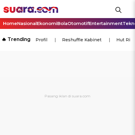
Home
Nasional
Ekonomi
Bola
Otomotif
Entertainment
Tekn
🔥 Trending
Profil
Reshuffle Kabinet
Hut Ri