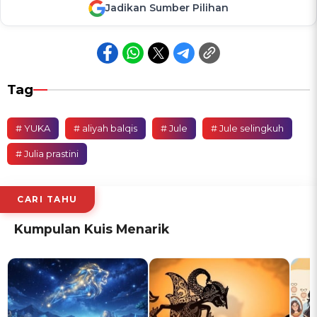
Jadikan Sumber Pilihan
Tag
# YUKA
# aliyah balqis
# Jule
# Jule selingkuh
# Julia prastini
CARI TAHU
Kumpulan Kuis Menarik