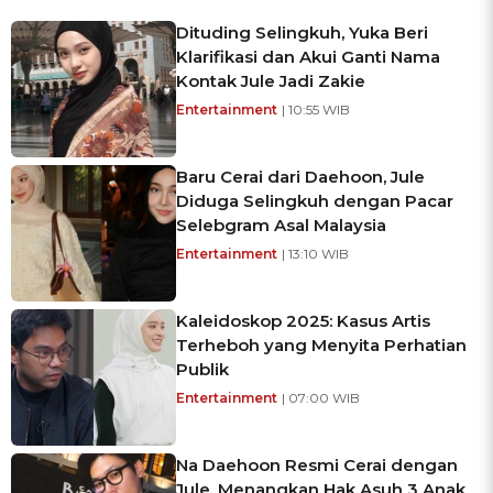
Dituding Selingkuh, Yuka Beri
Klarifikasi dan Akui Ganti Nama
Kontak Jule Jadi Zakie
Entertainment
| 10:55 WIB
Baru Cerai dari Daehoon, Jule
Diduga Selingkuh dengan Pacar
Selebgram Asal Malaysia
Entertainment
| 13:10 WIB
Kaleidoskop 2025: Kasus Artis
Terheboh yang Menyita Perhatian
Publik
Entertainment
| 07:00 WIB
Na Daehoon Resmi Cerai dengan
Jule, Menangkan Hak Asuh 3 Anak