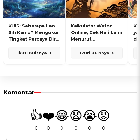
KUIS: Seberapa Leo
Kalkulator Weton
KU
Sih Kamu? Mengukur
Online, Cek Hari Lahir
ya
Tingkat Percaya Diri
Menurut
de
dan Karisma
Penanggalan Jawa
Ikuti Kuisnya ➔
Ikuti Kuisnya ➔
Komentar
👍
❤️
😂
😧
😭
😡
0
0
0
0
0
0