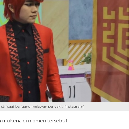
tri saat berjuang melawan penyakit. [Instagram]
an mukena di momen tersebut.