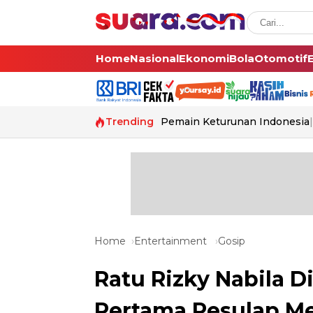
Home
Nasional
Ekonomi
Bola
Otomotif
Trending
Pemain Keturunan Indonesia
Home
Entertainment
Gosip
Ratu Rizky Nabila Di
Pertama Pesulap M