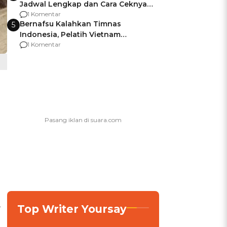
Jadwal Lengkap dan Cara Ceknya
agar Dana Tidak Hangus!
1 Komentar
Bernafsu Kalahkan Timnas
5
Indonesia, Pelatih Vietnam
Berencana Pakai Jimat di Pakansari
1 Komentar
,
Top Writer Yoursay