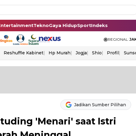
Entertainment
Tekno
Gaya Hidup
Sport
Indeks
REGIONAL:
JA
Reshuffle Kabinet
Hp Murah
Jogja
Shio
Profil
Suns
Jadikan Sumber Pilihan
tuding 'Menari' saat Istri
erah Meninggal