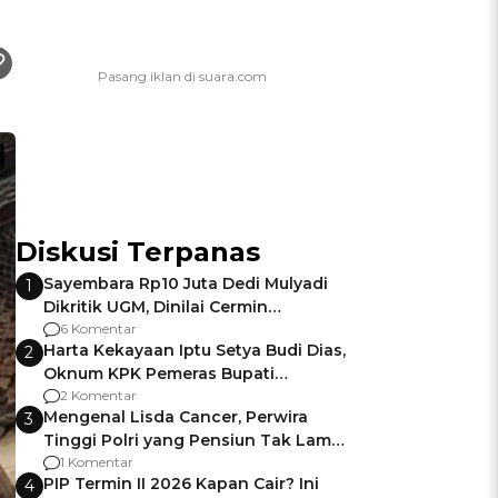
Diskusi Terpanas
Sayembara Rp10 Juta Dedi Mulyadi
1
Dikritik UGM, Dinilai Cermin
Gagalnya Negara Jamin Keamanan
6 Komentar
Harta Kekayaan Iptu Setya Budi Dias,
2
Oknum KPK Pemeras Bupati
Pemalang
2 Komentar
Mengenal Lisda Cancer, Perwira
3
Tinggi Polri yang Pensiun Tak Lama
Usai Jadi Brigjen
1 Komentar
PIP Termin II 2026 Kapan Cair? Ini
4