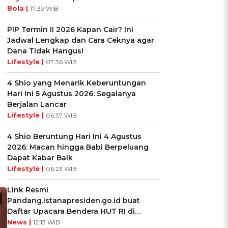
Bola |
17:39 WIB
PIP Termin II 2026 Kapan Cair? Ini
Jadwal Lengkap dan Cara Ceknya agar
Dana Tidak Hangus!
Lifestyle |
07:36 WIB
4 Shio yang Menarik Keberuntungan
Hari Ini 5 Agustus 2026: Segalanya
Berjalan Lancar
Lifestyle |
06:37 WIB
4 Shio Beruntung Hari Ini 4 Agustus
2026: Macan hingga Babi Berpeluang
Dapat Kabar Baik
Lifestyle |
06:23 WIB
Link Resmi
Pandang.istanapresiden.go.id buat
Daftar Upacara Bendera HUT RI di
Istana Negara
News |
12:13 WIB