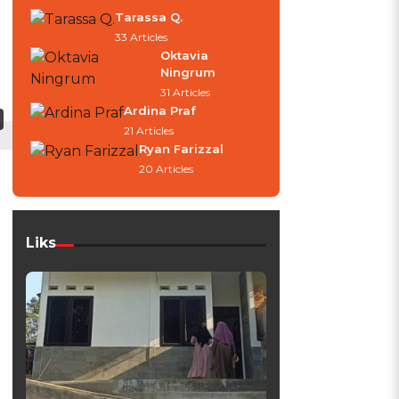
Tarassa Q.
33 Articles
Oktavia
Ningrum
31 Articles
Ardina Praf
21 Articles
Ryan Farizzal
20 Articles
Liks