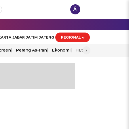
KARTA
JABAR
JATIM
JATENG
REGIONAL
›
creen
Perang As-Iran
Ekonomi
Hut Ri