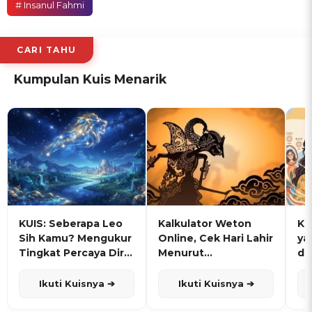
# Insanul Fahmi
CARI TAHU
Kumpulan Kuis Menarik
KUIS: Seberapa Leo
Kalkulator Weton
KU
Sih Kamu? Mengukur
Online, Cek Hari Lahir
ya
Tingkat Percaya Diri
Menurut
de
dan Karisma
Penanggalan Jawa
Ikuti Kuisnya ➔
Ikuti Kuisnya ➔