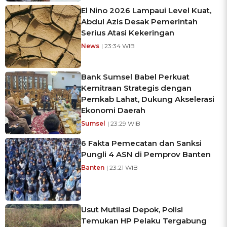
El Nino 2026 Lampaui Level Kuat,
Abdul Azis Desak Pemerintah
Serius Atasi Kekeringan
News
| 23:34 WIB
Bank Sumsel Babel Perkuat
Kemitraan Strategis dengan
Pemkab Lahat, Dukung Akselerasi
Ekonomi Daerah
Sumsel
| 23:29 WIB
6 Fakta Pemecatan dan Sanksi
Pungli 4 ASN di Pemprov Banten
Banten
| 23:21 WIB
Usut Mutilasi Depok, Polisi
Temukan HP Pelaku Tergabung