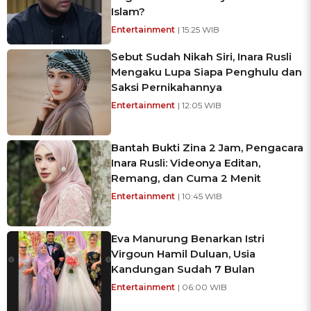
Islam?
Entertainment
| 15:25 WIB
Sebut Sudah Nikah Siri, Inara Rusli
Mengaku Lupa Siapa Penghulu dan
Saksi Pernikahannya
Entertainment
| 12:05 WIB
Bantah Bukti Zina 2 Jam, Pengacara
Inara Rusli: Videonya Editan,
Remang, dan Cuma 2 Menit
Entertainment
| 10:45 WIB
Eva Manurung Benarkan Istri
Virgoun Hamil Duluan, Usia
Kandungan Sudah 7 Bulan
Entertainment
| 06:00 WIB