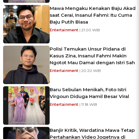
Mawa Mengaku Kenakan Baju Akad
saat Cerai, Insanul Fahmi: Itu Cuma
Baju Putih Biasa
Entertainment
| 21:00 WIB
Polisi Temukan Unsur Pidana di
Kasus Zina, Insanul Fahmi Makin
Ngotot Mau Damai dengan Istri Sah
Entertainment
| 20:20 WIB
Baru Sebulan Menikah, Foto Istri
Virgoun Diduga Hamil Besar Viral
Entertainment
| 11:18 WIB
Banjir Kritik, Wardatina Mawa Tetap
Pertahankan Video Jogetnya di