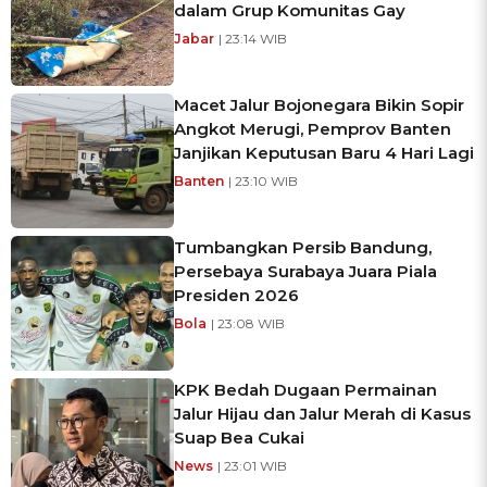
dalam Grup Komunitas Gay
Jabar
| 23:14 WIB
Macet Jalur Bojonegara Bikin Sopir
Angkot Merugi, Pemprov Banten
Janjikan Keputusan Baru 4 Hari Lagi
Banten
| 23:10 WIB
Tumbangkan Persib Bandung,
Persebaya Surabaya Juara Piala
Presiden 2026
Bola
| 23:08 WIB
KPK Bedah Dugaan Permainan
Jalur Hijau dan Jalur Merah di Kasus
Suap Bea Cukai
News
| 23:01 WIB