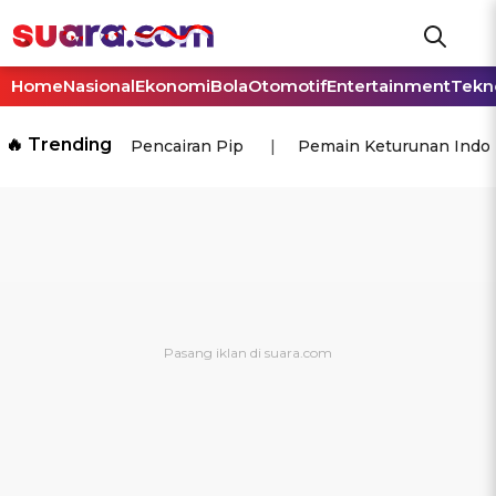
Home
Nasional
Ekonomi
Bola
Otomotif
Entertainment
Tekn
🔥 Trending
Pencairan Pip
Pemain Keturunan Indo