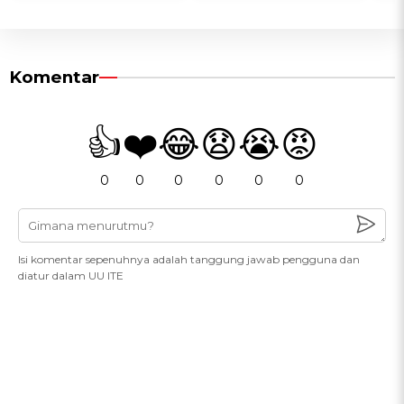
Komentar
👍
❤️
😂
😧
😭
😡
0
0
0
0
0
0
Isi komentar sepenuhnya adalah tanggung jawab pengguna dan
diatur dalam UU ITE