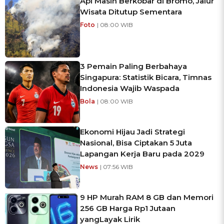
Api Masih Berkobar di Bromo, Jalur
Wisata Ditutup Sementara
Foto
| 08:00 WIB
3 Pemain Paling Berbahaya
Singapura: Statistik Bicara, Timnas
Indonesia Wajib Waspada
Bola
| 08:00 WIB
Ekonomi Hijau Jadi Strategi
Nasional, Bisa Ciptakan 5 Juta
Lapangan Kerja Baru pada 2029
News
| 07:56 WIB
9 HP Murah RAM 8 GB dan Memori
256 GB Harga Rp1 Jutaan
yangLayak Lirik