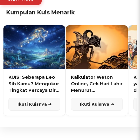
Kumpulan Kuis Menarik
KUIS: Seberapa Leo
Kalkulator Weton
KU
Sih Kamu? Mengukur
Online, Cek Hari Lahir
ya
Tingkat Percaya Diri
Menurut
de
dan Karisma
Penanggalan Jawa
Ikuti Kuisnya ➔
Ikuti Kuisnya ➔