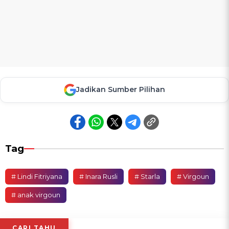
Jadikan Sumber Pilihan
Tag
# Lindi Fitriyana
# Inara Rusli
# Starla
# Virgoun
# anak virgoun
CARI TAHU