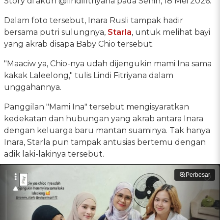
Story di akun @lindifitriyana pada Senin, 18 Mei 2026.
Dalam foto tersebut, Inara Rusli tampak hadir
bersama putri sulungnya,
Starla
, untuk melihat bayi
yang akrab disapa Baby Chio tersebut.
"Maaciw ya, Chio-nya udah dijengukin mami Ina sama
kakak Laleelong," tulis Lindi Fitriyana dalam
unggahannya.
Panggilan "Mami Ina" tersebut mengisyaratkan
kedekatan dan hubungan yang akrab antara Inara
dengan keluarga baru mantan suaminya. Tak hanya
Inara, Starla pun tampak antusias bertemu dengan
adik laki-lakinya tersebut.
Perbesar