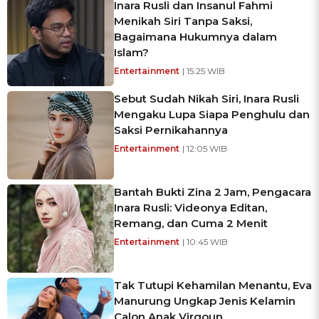
Inara Rusli dan Insanul Fahmi
Menikah Siri Tanpa Saksi,
Bagaimana Hukumnya dalam
Islam?
Entertainment
| 15:25 WIB
Sebut Sudah Nikah Siri, Inara Rusli
Mengaku Lupa Siapa Penghulu dan
Saksi Pernikahannya
Entertainment
| 12:05 WIB
Bantah Bukti Zina 2 Jam, Pengacara
Inara Rusli: Videonya Editan,
Remang, dan Cuma 2 Menit
Entertainment
| 10:45 WIB
Tak Tutupi Kehamilan Menantu, Eva
Manurung Ungkap Jenis Kelamin
Calon Anak Virgoun