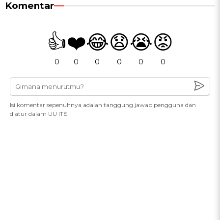
Komentar
👍
❤️
😂
😧
😭
😡
0
0
0
0
0
0
Isi komentar sepenuhnya adalah tanggung jawab pengguna dan
diatur dalam UU ITE