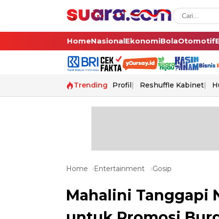
Home
Nasional
Ekonomi
Bola
Otomotif
Trending
Profil
Reshuffle Kabinet
H
Home
Entertainment
Gosip
Mahalini Tanggapi 
untuk Promosi Burg