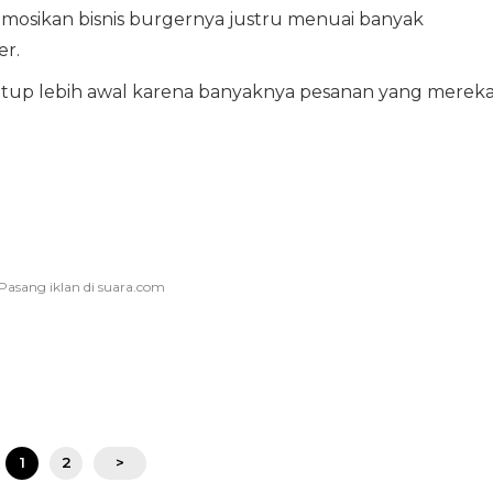
omosikan bisnis burgernya justru menuai banyak
er.
tutup lebih awal karena banyaknya pesanan yang merek
1
2
>