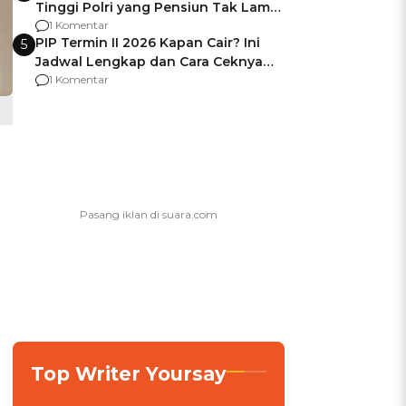
Tinggi Polri yang Pensiun Tak Lama
Usai Jadi Brigjen
1 Komentar
PIP Termin II 2026 Kapan Cair? Ini
5
Jadwal Lengkap dan Cara Ceknya
agar Dana Tidak Hangus!
1 Komentar
Top Writer Yoursay