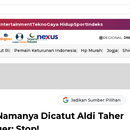
Entertainment
Tekno
Gaya Hidup
Sport
Indeks
REGIONAL:
JA
ut Ri
Pemain Keturunan Indonesia
Hp Murah
Jogja
Shi
Jadikan Sumber Pilihan
Namanya Dicatut Aldi Taher
er: Stop!