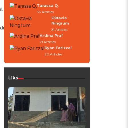
Tarassa Q.
i,
33 Articles
Oktavia
Ningrum
di
31 Articles
Ardina Praf
21 Articles
Ryan Farizzal
20 Articles
Liks