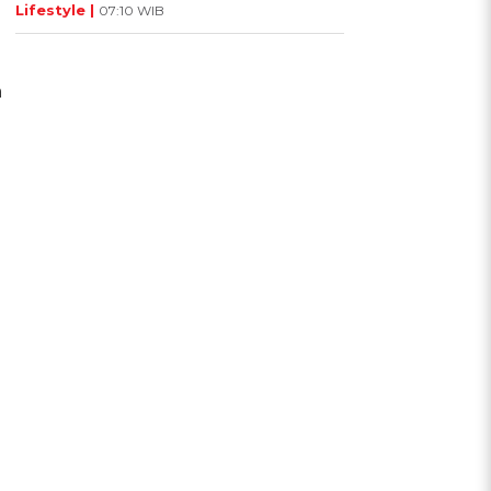
Lifestyle |
07:10 WIB
a