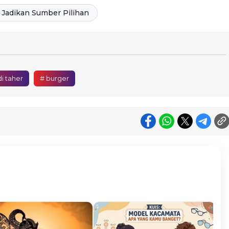
Jadikan Sumber Pilihan
i taher
# burger