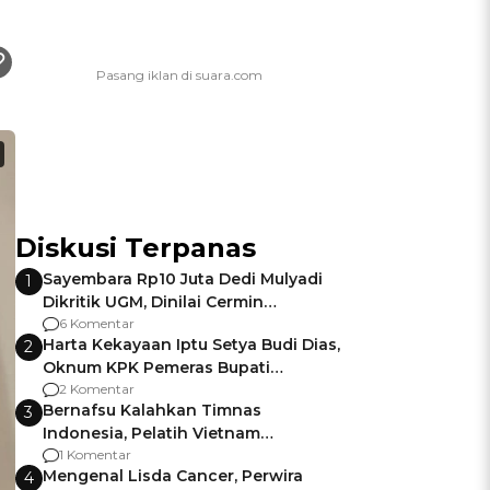
Diskusi Terpanas
Sayembara Rp10 Juta Dedi Mulyadi
1
Dikritik UGM, Dinilai Cermin
Gagalnya Negara Jamin Keamanan
6 Komentar
Harta Kekayaan Iptu Setya Budi Dias,
2
Oknum KPK Pemeras Bupati
Pemalang
2 Komentar
Bernafsu Kalahkan Timnas
3
Indonesia, Pelatih Vietnam
Berencana Pakai Jimat di Pakansari
1 Komentar
Mengenal Lisda Cancer, Perwira
4