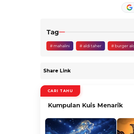
Tag
# mahalini
# aldi taher
# burger ald
Share Link
CARI TAHU
Kumpulan Kuis Menarik