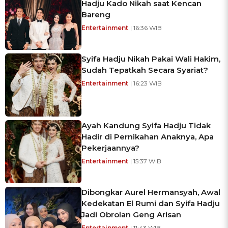
Hadju Kado Nikah saat Kencan
Bareng
Entertainment
| 16:36 WIB
Syifa Hadju Nikah Pakai Wali Hakim,
Sudah Tepatkah Secara Syariat?
Entertainment
| 16:23 WIB
Ayah Kandung Syifa Hadju Tidak
Hadir di Pernikahan Anaknya, Apa
Pekerjaannya?
Entertainment
| 15:37 WIB
Dibongkar Aurel Hermansyah, Awal
Kedekatan El Rumi dan Syifa Hadju
Jadi Obrolan Geng Arisan
Entertainment
| 11:43 WIB