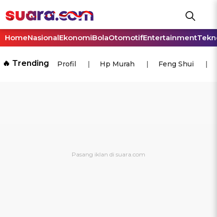
Home
Nasional
Ekonomi
Bola
Otomotif
Entertainment
Tekn
🔥 Trending
Profil
Hp Murah
Feng Shui