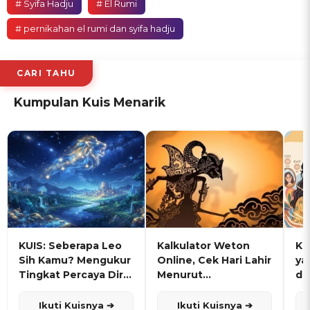
# Syifa Hadju
# El Rumi
# pernikahan el rumi dan syifa hadju
CARI TAHU
Kumpulan Kuis Menarik
KUIS: Seberapa Leo
Kalkulator Weton
KU
Sih Kamu? Mengukur
Online, Cek Hari Lahir
ya
Tingkat Percaya Diri
Menurut
de
dan Karisma
Penanggalan Jawa
Ikuti Kuisnya ➔
Ikuti Kuisnya ➔