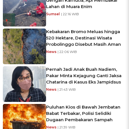
dengan Karhutla, Api Membakar
Lahan di Muara Enim
Sumsel
| 22:16 WIB
Kebakaran Bromo Meluas hingga
520 Hektare, Destinasi Wisata
Probolinggo Disebut Masih Aman
News
| 22:06 WIB
Pernah Jadi Anak Buah Nadiem,
Pakar Minta Kejagung Ganti Jaksa
Chatarina di Kasus Eks Jampidsus
News
| 21:43 WIB
Puluhan Kios di Bawah Jembatan
Babat Terbakar, Polisi Selidiki
Dugaan Pembakaran Sampah
News
| 21:39 WIB