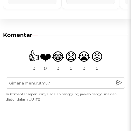
Komentar
👍
❤️
😂
😧
😭
😡
0
0
0
0
0
0
Isi komentar sepenuhnya adalah tanggung jawab pengguna dan
diatur dalam UU ITE