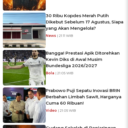
30 Ribu Kopdes Merah Putih
Dikebut Sebelum 17 Agustus, Siapa
yang Akan Mengelola?
News
| 21:11 WIB
Bangga! Prestasi Apik Ditorehkan
Kevin Diks di Awal Musim
Bundesliga 2026/2027
Bola
| 21:05 WIB
Prabowo Puji Sepatu Inovasi BRIN
Berbahan Limbah Sawit, Harganya
Cuma 60 Ribuan!
Video
| 21:05 WIB
Gudang Sekolah di Penjaringan