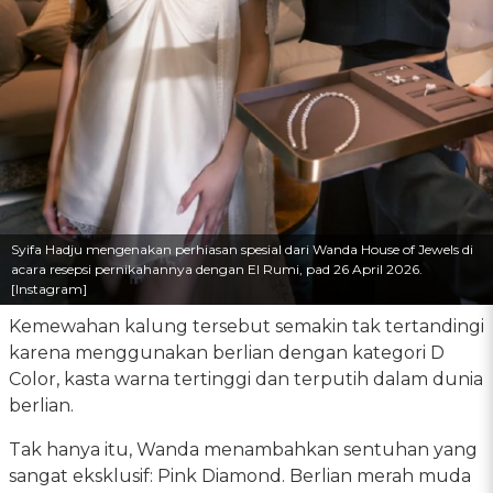
Syifa Hadju mengenakan perhiasan spesial dari Wanda House of Jewels di
acara resepsi pernikahannya dengan El Rumi, pad 26 April 2026.
[Instagram]
Kemewahan kalung tersebut semakin tak tertandingi
karena menggunakan berlian dengan kategori D
Color, kasta warna tertinggi dan terputih dalam dunia
berlian.
Tak hanya itu, Wanda menambahkan sentuhan yang
sangat eksklusif: Pink Diamond. Berlian merah muda