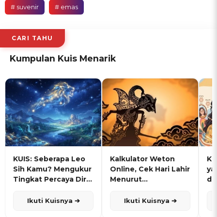
# suvenir
# emas
CARI TAHU
Kumpulan Kuis Menarik
KUIS: Seberapa Leo
Kalkulator Weton
KU
Sih Kamu? Mengukur
Online, Cek Hari Lahir
ya
Tingkat Percaya Diri
Menurut
de
dan Karisma
Penanggalan Jawa
Ikuti Kuisnya ➔
Ikuti Kuisnya ➔