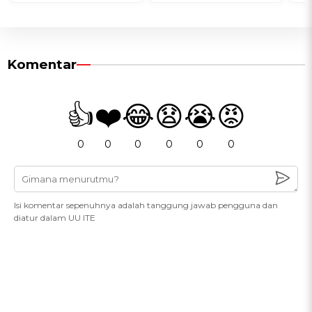
Komentar
👍
❤️
😂
😧
😭
😡
0
0
0
0
0
0
Isi komentar sepenuhnya adalah tanggung jawab pengguna dan
diatur dalam UU ITE