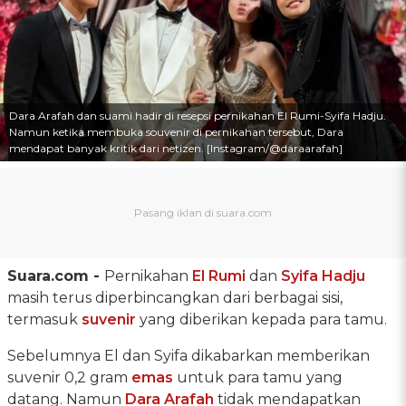
Dara Arafah dan suami hadir di resepsi pernikahan El Rumi-Syifa Hadju.
Namun ketika membuka souvenir di pernikahan tersebut, Dara
mendapat banyak kritik dari netizen. [Instagram/@daraarafah]
Suara.com -
Pernikahan
El Rumi
dan
Syifa Hadju
masih terus diperbincangkan dari berbagai sisi,
termasuk
suvenir
yang diberikan kepada para tamu.
Sebelumnya El dan Syifa dikabarkan memberikan
suvenir 0,2 gram
emas
untuk para tamu yang
datang. Namun
Dara Arafah
tidak mendapatkan