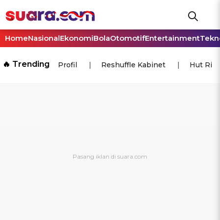
Home
Nasional
Ekonomi
Bola
Otomotif
Entertainment
Tekn
🔥 Trending
Profil
Reshuffle Kabinet
Hut Ri