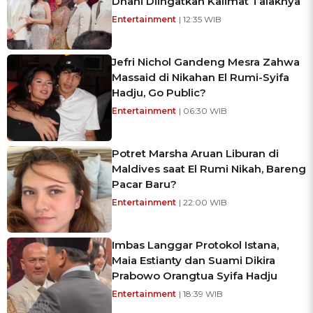
Dhani Diingatkan Kalimat Talaknya
Entertainment
| 12:35 WIB
Jefri Nichol Gandeng Mesra Zahwa
Massaid di Nikahan El Rumi-Syifa
Hadju, Go Public?
Entertainment
| 06:30 WIB
Potret Marsha Aruan Liburan di
Maldives saat El Rumi Nikah, Bareng
Pacar Baru?
Entertainment
| 22:00 WIB
Imbas Langgar Protokol Istana,
Maia Estianty dan Suami Dikira
Prabowo Orangtua Syifa Hadju
Entertainment
| 18:39 WIB