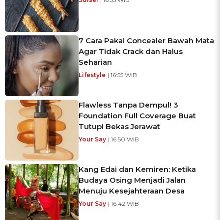
7 Cara Pakai Concealer Bawah Mata
Agar Tidak Crack dan Halus
Seharian
Lifestyle
| 16:55 WIB
Flawless Tanpa Dempul! 3
Foundation Full Coverage Buat
Tutupi Bekas Jerawat
Your Say
| 16:50 WIB
Kang Edai dan Kemiren: Ketika
Budaya Osing Menjadi Jalan
Menuju Kesejahteraan Desa
Your Say
| 16:42 WIB