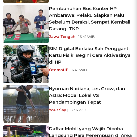
Pembunuhan Bos Konter HP
Ambarawa: Pelaku Siapkan Palu
Sebelum Beraksi, Sempat Kembali
Datangi TKP
Jawa Tengah
| 16:41 WIB
SIM Digital Berlaku Sah Pengganti
Kartu Fisik, Begini Cara Aktivasinya
di HP
Otomotif
| 16:41 WIB
Nyoman Nadiana, Les Grow, dan
Astra: Modal Lokal VS
Pendampingan Tepat
Your Say
| 16:36 WIB
Daftar Mobil yang Wajib Dicoba
Langsung Para Perempuan di Area