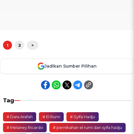
1
2
>
Jadikan Sumber Pilihan
Tag
# Dara Arafah
# El Rumi
# Syifa Hadju
# Melaney Ricardo
# pernikahan el rumi dan syifa hadju