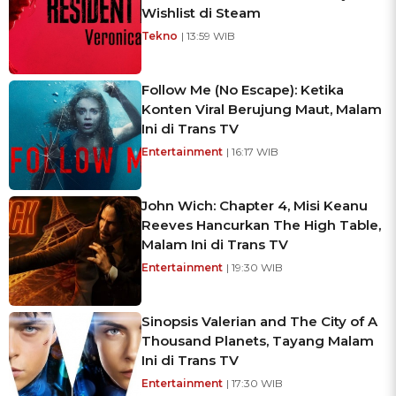
Wishlist di Steam
Tekno
| 13:59 WIB
Follow Me (No Escape): Ketika
Konten Viral Berujung Maut, Malam
Ini di Trans TV
Entertainment
| 16:17 WIB
John Wich: Chapter 4, Misi Keanu
Reeves Hancurkan The High Table,
Malam Ini di Trans TV
Entertainment
| 19:30 WIB
Sinopsis Valerian and The City of A
Thousand Planets, Tayang Malam
Ini di Trans TV
Entertainment
| 17:30 WIB