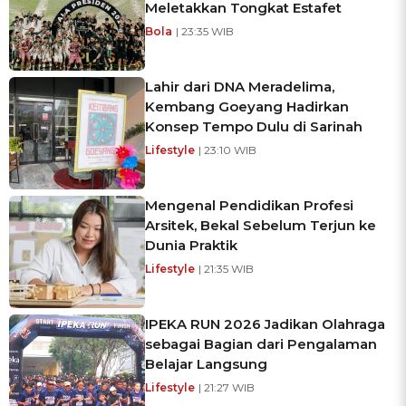
Meletakkan Tongkat Estafet
Bola
| 23:35 WIB
Lahir dari DNA Meradelima,
Kembang Goeyang Hadirkan
Konsep Tempo Dulu di Sarinah
Lifestyle
| 23:10 WIB
Mengenal Pendidikan Profesi
Arsitek, Bekal Sebelum Terjun ke
Dunia Praktik
Lifestyle
| 21:35 WIB
IPEKA RUN 2026 Jadikan Olahraga
sebagai Bagian dari Pengalaman
Belajar Langsung
Lifestyle
| 21:27 WIB