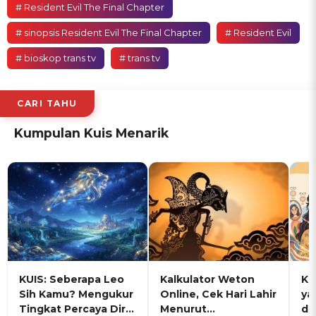
# Resident Evil The Final Chapter
# sinopsis Resident Evil The Final Chapter
# Resident Evil
# bioskop trans tv
# trans tv
CARI TAHU
Kumpulan Kuis Menarik
KUIS: Seberapa Leo
Kalkulator Weton
KU
Sih Kamu? Mengukur
Online, Cek Hari Lahir
ya
Tingkat Percaya Diri
Menurut
de