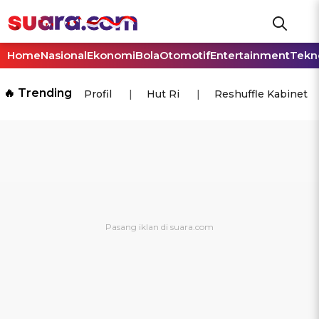
Home
Nasional
Ekonomi
Bola
Otomotif
Entertainment
Tekn
🔥 Trending
Profil
Hut Ri
Reshuffle Kabinet