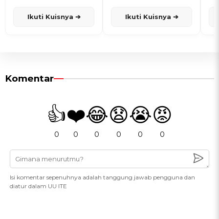
dan Karisma
Penanggalan Jawa
Ikuti Kuisnya ➔
Ikuti Kuisnya ➔
Komentar
👍
❤️
😂
😧
😭
😡
0
0
0
0
0
0
Isi komentar sepenuhnya adalah tanggung jawab pengguna dan
diatur dalam UU ITE