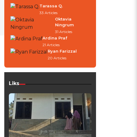
Tarassa Q.
33 Articles
Oktavia
Ningrum
31 Articles
Ardina Praf
21 Articles
Ryan Farizzal
i
20 Articles
Liks