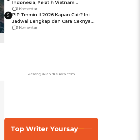
Indonesia, Pelatih Vietnam
Berencana Pakai Jimat di Pakansari
1 Komentar
PIP Termin II 2026 Kapan Cair? Ini
5
Jadwal Lengkap dan Cara Ceknya
agar Dana Tidak Hangus!
1 Komentar
Top Writer Yoursay