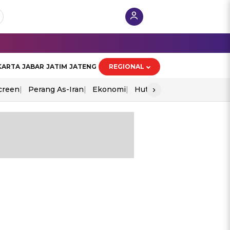
KARTA
JABAR
JATIM
JATENG
REGIONAL
›
creen
Perang As-Iran
Ekonomi
Hut Ri