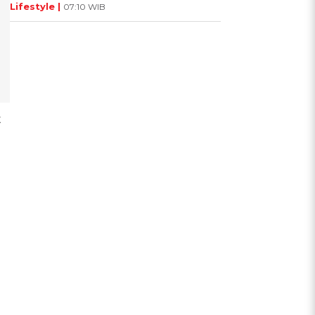
Lifestyle |
07:10 WIB
t