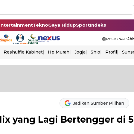
Entertainment
Tekno
Gaya Hidup
Sport
Indeks
REGIONAL:
JA
Reshuffle Kabinet
Hp Murah
Jogja
Shio
Profil
Suns
Jadikan Sumber Pilihan
lix yang Lagi Bertengger di 5