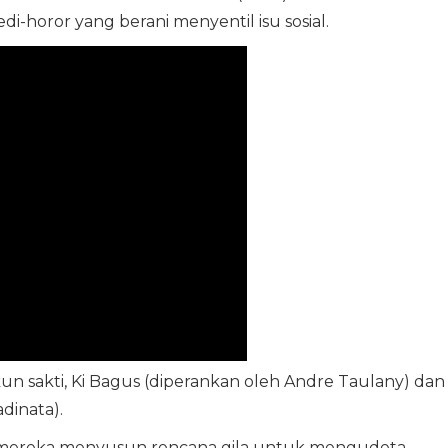
i-horor yang berani menyentil isu sosial.
n sakti, Ki Bagus (diperankan oleh Andre Taulany) dan
dinata).
, mereka menyusun rencana gila untuk mengudeta