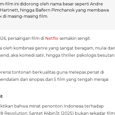
lm-film ini didorong oleh nama besar seperti Andre
h Hartnett, hingga Baifern Pimchanok yang membawa
k di masing-masing film.
26, persaingan film di
Netflix
semakin sengit.
diisi oleh kombinasi genre yang sangat beragam, mulai dar
nd, aksi komedi satir, hingga thriller psikologis besutan
ensi tontonan berkualitas guna melepas penat di
endalam dan sinopsis dari 5 film yang tengah merajai
3t
buktikan bahwa minat penonton Indonesia terhadap
c 8 Revolution: Santet K4bin3t (2025) bukan sekadar film