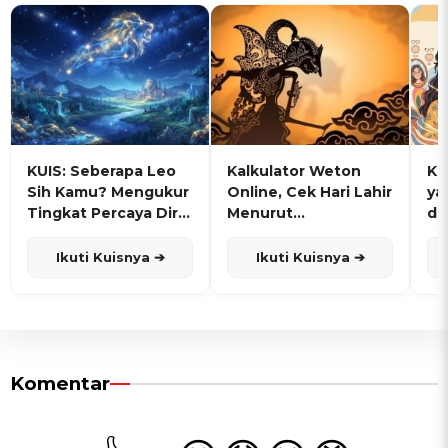
KUIS: Seberapa Leo
Kalkulator Weton
KU
Sih Kamu? Mengukur
Online, Cek Hari Lahir
ya
Tingkat Percaya Diri
Menurut
de
dan Karisma
Penanggalan Jawa
Ikuti Kuisnya ➔
Ikuti Kuisnya ➔
Komentar