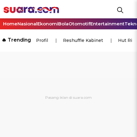
Home
Nasional
Ekonomi
Bola
Otomotif
Entertainment
Tekn
🔥 Trending
Profil
Reshuffle Kabinet
Hut Ri