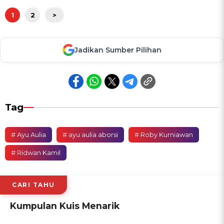
1
2
>
Jadikan Sumber Pilihan
Tag
# Ayu Aulia
# ayu aulia aborsi
# Roby Kurniawan
# Ridwan Kamil
CARI TAHU
Kumpulan Kuis Menarik