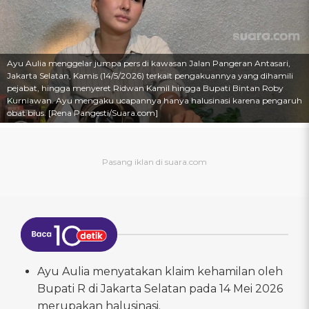
Ayu Aulia menggelar jumpa pers di kawasan Jalan Pangeran Antasari,
Jakarta Selatan, Kamis (14/5/2026) terkait pengakuannya yang dihamili
pejabat, hingga menyeret Ridwan Kamil hingga Bupati Bintan Roby
Kurniawan. Ayu mengaku ucapannya hanya halusinasi karena pengaruh
obat bius. [Rena Pangesti/Suara.com]
Ayu Aulia menyatakan klaim kehamilan oleh
Bupati R di Jakarta Selatan pada 14 Mei 2026
merupakan halusinasi.