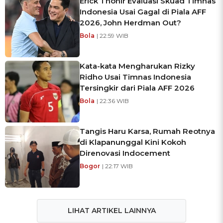
Erick Thohir Evaluasi Skuad Timnas
Indonesia Usai Gagal di Piala AFF
2026, John Herdman Out?
Bola
| 22:59 WIB
Kata-kata Mengharukan Rizky
Ridho Usai Timnas Indonesia
Tersingkir dari Piala AFF 2026
Bola
| 22:36 WIB
Tangis Haru Karsa, Rumah Reotnya
di Klapanunggal Kini Kokoh
Direnovasi Indocement
Bogor
| 22:17 WIB
LIHAT ARTIKEL LAINNYA