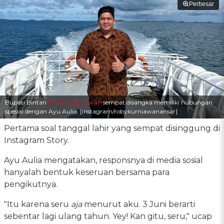
Perbesar
Bupati Bintan
Roby Kurniawan
sempat disangka memiliki hubungan
spesial dengan Ayu Aulia. [Instagram/robykurniawanansar]
Pertama soal tanggal lahir yang sempat disinggung di
Instagram Story.
Ayu Aulia mengatakan, responsnya di media sosial
hanyalah bentuk keseruan bersama para
pengikutnya.
"Itu karena seru
aja
menurut aku. 3 Juni berarti
sebentar lagi ulang tahun. Yey! Kan gitu, seru," ucap