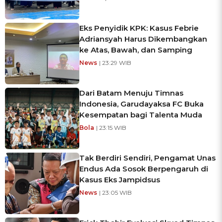
Eks Penyidik KPK: Kasus Febrie
Adriansyah Harus Dikembangkan
ke Atas, Bawah, dan Samping
News
| 23:29 WIB
Dari Batam Menuju Timnas
Indonesia, Garudayaksa FC Buka
Kesempatan bagi Talenta Muda
Bola
| 23:15 WIB
Tak Berdiri Sendiri, Pengamat Unas
Endus Ada Sosok Berpengaruh di
Kasus Eks Jampidsus
News
| 23:05 WIB