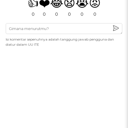
👍
❤️
😂
😧
😭
😡
0
0
0
0
0
0
Isi komentar sepenuhnya adalah tanggung jawab pengguna dan
diatur dalam UU ITE