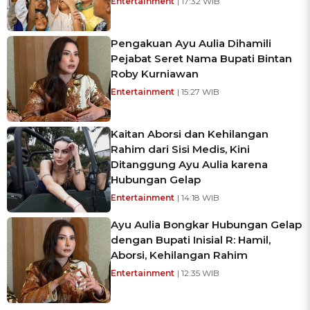
Entertainment
| 17:32 WIB
Pengakuan Ayu Aulia Dihamili
Pejabat Seret Nama Bupati Bintan
Roby Kurniawan
Entertainment
| 15:27 WIB
Kaitan Aborsi dan Kehilangan
Rahim dari Sisi Medis, Kini
Ditanggung Ayu Aulia karena
Hubungan Gelap
Entertainment
| 14:18 WIB
Ayu Aulia Bongkar Hubungan Gelap
dengan Bupati Inisial R: Hamil,
Aborsi, Kehilangan Rahim
Entertainment
| 12:35 WIB