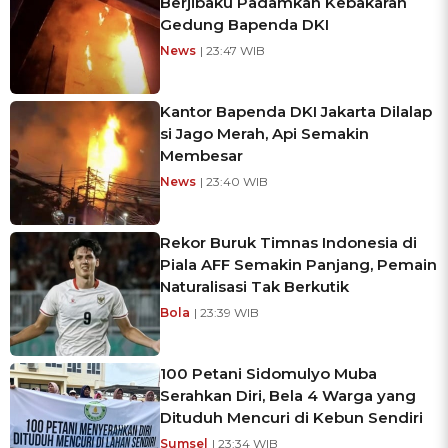
Berjibaku Padamkan Kebakaran
Gedung Bapenda DKI
News
| 23:47 WIB
Kantor Bapenda DKI Jakarta Dilalap
si Jago Merah, Api Semakin
Membesar
News
| 23:40 WIB
Rekor Buruk Timnas Indonesia di
Piala AFF Semakin Panjang, Pemain
Naturalisasi Tak Berkutik
Bola
| 23:39 WIB
100 Petani Sidomulyo Muba
Serahkan Diri, Bela 4 Warga yang
Dituduh Mencuri di Kebun Sendiri
Sumsel
| 23:34 WIB