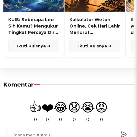
KUIS: Seberapa Leo
Kalkulator Weton
KU
Sih Kamu? Mengukur
Online, Cek Hari Lahir
ya
Tingkat Percaya Diri
Menurut
de
dan Karisma
Penanggalan Jawa
Ikuti Kuisnya ➔
Ikuti Kuisnya ➔
Komentar
👍
❤️
😂
😧
😭
😡
0
0
0
0
0
0