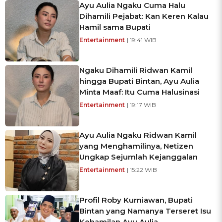
Ayu Aulia Ngaku Cuma Halu
Dihamili Pejabat: Kan Keren Kalau
Hamil sama Bupati
Entertainment
| 19:41 WIB
Ngaku Dihamili Ridwan Kamil
hingga Bupati Bintan, Ayu Aulia
Minta Maaf: Itu Cuma Halusinasi
Entertainment
| 19:17 WIB
Ayu Aulia Ngaku Ridwan Kamil
yang Menghamilinya, Netizen
Ungkap Sejumlah Kejanggalan
Entertainment
| 15:22 WIB
Profil Roby Kurniawan, Bupati
Bintan yang Namanya Terseret Isu
Kehamilan Ayu Aulia