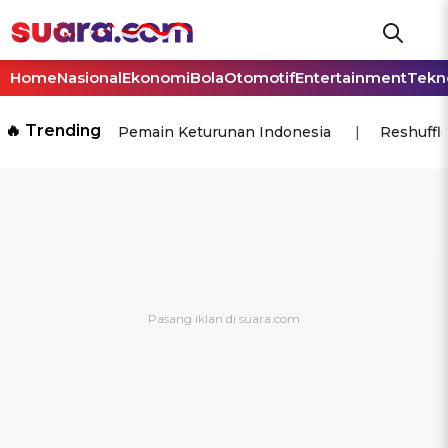
Home
Nasional
Ekonomi
Bola
Otomotif
Entertainment
Tekn
🔥 Trending
Pemain Keturunan Indonesia
Reshuffl