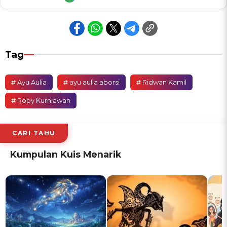
Tag
# Ayu Aulia
# ayu aulia aborsi
# Ridwan Kamil
# Roby Kurniawan
CARI TAHU
Kumpulan Kuis Menarik