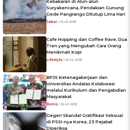
Kebakaran di Alun-alun
Suryakencana, Pendakian Gunung
Gede Pangrango Ditutup Lima Hari
Jabar
| 16:45 WIB
Cafe Hopping dan Coffee Rave, Dua
Tren yang Mengubah Cara Orang
Menikmati Kopi
Lifestyle
| 16:44 WIB
BPJS Ketenagakerjaan dan
Universitas Andalas Kolaborasi
melalui Kurikulum dan Pengabdian
Masyarakat
Bisnis
| 16:43 WIB
Geger! Skandal Gratifikasi Seksual
di PSSI-nya Korea, 23 Pejabat
Diperiksa