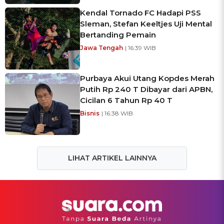
Kendal Tornado FC Hadapi PSS
Sleman, Stefan Keeltjes Uji Mental
Bertanding Pemain
Jawa Tengah
| 16:39 WIB
Purbaya Akui Utang Kopdes Merah
Putih Rp 240 T Dibayar dari APBN,
Cicilan 6 Tahun Rp 40 T
Bisnis
| 16:38 WIB
LIHAT ARTIKEL LAINNYA