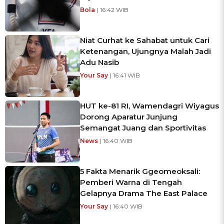
Bola
| 16:42 WIB
Niat Curhat ke Sahabat untuk Cari
Ketenangan, Ujungnya Malah Jadi
Adu Nasib
Your Say
| 16:41 WIB
HUT ke-81 RI, Wamendagri Wiyagus
Dorong Aparatur Junjung
Semangat Juang dan Sportivitas
News
| 16:40 WIB
5 Fakta Menarik Ggeomeoksali:
Pemberi Warna di Tengah
Gelapnya Drama The East Palace
Your Say
| 16:40 WIB