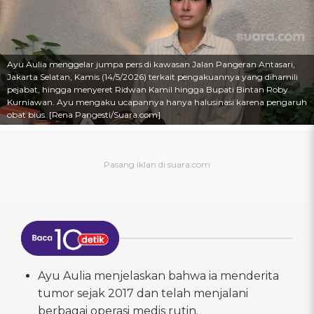
Ayu Aulia menggelar jumpa pers di kawasan Jalan Pangeran Antasari,
Jakarta Selatan, Kamis (14/5/2026) terkait pengakuannya yang dihamili
pejabat, hingga menyeret Ridwan Kamil hingga Bupati Bintan Roby
Kurniawan. Ayu mengaku ucapannya hanya halusinasi karena pengaruh
obat bius. [Rena Pangesti/Suara.com]
Ayu Aulia menjelaskan bahwa ia menderita
tumor sejak 2017 dan telah menjalani
berbagai operasi medis rutin.