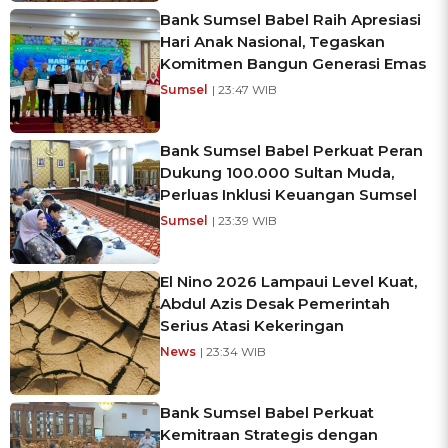
Bank Sumsel Babel Raih Apresiasi
Hari Anak Nasional, Tegaskan
Komitmen Bangun Generasi Emas
Sumsel
| 23:47 WIB
Bank Sumsel Babel Perkuat Peran
Dukung 100.000 Sultan Muda,
Perluas Inklusi Keuangan Sumsel
Sumsel
| 23:39 WIB
El Nino 2026 Lampaui Level Kuat,
Abdul Azis Desak Pemerintah
Serius Atasi Kekeringan
News
| 23:34 WIB
Bank Sumsel Babel Perkuat
Kemitraan Strategis dengan