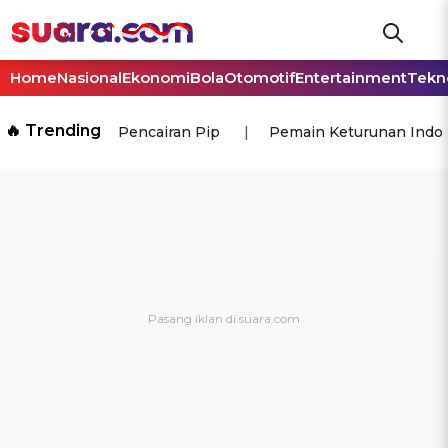
Home
Nasional
Ekonomi
Bola
Otomotif
Entertainment
Tekn
🔥 Trending
Pencairan Pip
Pemain Keturunan Indo