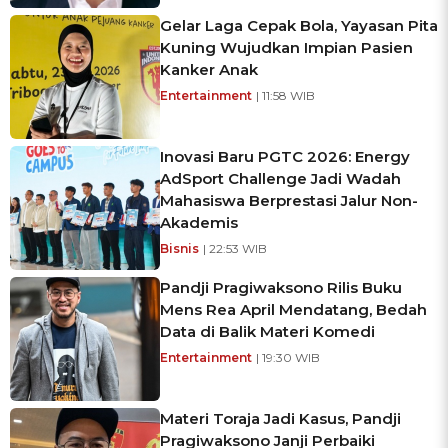
Gelar Laga Cepak Bola, Yayasan Pita
Kuning Wujudkan Impian Pasien
Kanker Anak
Entertainment
| 11:58 WIB
Inovasi Baru PGTC 2026: Energy
AdSport Challenge Jadi Wadah
Mahasiswa Berprestasi Jalur Non-
Akademis
Bisnis
| 22:53 WIB
Pandji Pragiwaksono Rilis Buku
Mens Rea April Mendatang, Bedah
Data di Balik Materi Komedi
Entertainment
| 19:30 WIB
Materi Toraja Jadi Kasus, Pandji
Pragiwaksono Janji Perbaiki