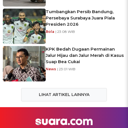
Tumbangkan Persib Bandung,
Persebaya Surabaya Juara Piala
Presiden 2026
Bola
| 23:08 WIB
KPK Bedah Dugaan Permainan
Jalur Hijau dan Jalur Merah di Kasus
Suap Bea Cukai
News
| 23:01 WIB
LIHAT ARTIKEL LAINNYA