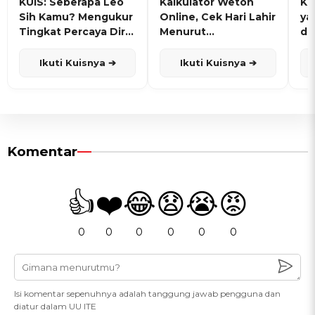
KUIS: Seberapa Leo
Kalkulator Weton
KU
Sih Kamu? Mengukur
Online, Cek Hari Lahir
ya
Tingkat Percaya Diri
Menurut
de
dan Karisma
Penanggalan Jawa
Ikuti Kuisnya ➔
Ikuti Kuisnya ➔
Komentar
👍
❤️
😂
😧
😭
😡
0
0
0
0
0
0
Isi komentar sepenuhnya adalah tanggung jawab pengguna dan
diatur dalam UU ITE