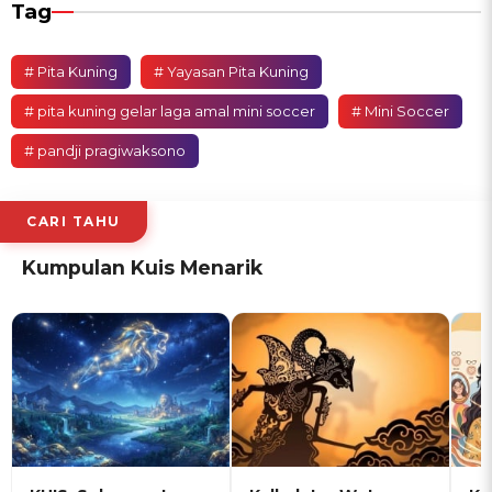
Tag
# Pita Kuning
# Yayasan Pita Kuning
# pita kuning gelar laga amal mini soccer
# Mini Soccer
# pandji pragiwaksono
CARI TAHU
Kumpulan Kuis Menarik