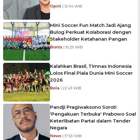
Opini
| 12:34 WIB
Mini Soccer Fun Match Jadi Ajang
Bulog Perkuat Kolaborasi dengan
Stakeholder Ketahanan Pangan
Bisnis
| 19:29 WIB
Kalahkan Brasil, Timnas Indonesia
Lolos Final Piala Dunia Mini Soccer
2026
Bola
| 22:43 WIB
Pandji Pragiwaksono Soroti
'Pengakuan Terbuka' Prabowo Soal
Keterlibatan Partai dalam Tender
Negara
News
| 17:53 WIB