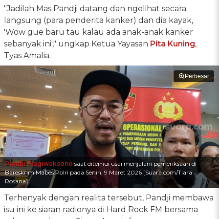
"Jadilah Mas Pandji datang dan ngelihat secara
langsung (para penderita kanker) dan dia kayak,
'Wow gue baru tau kalau ada anak-anak kanker
sebanyak ini'," ungkap Ketua Yayasan
Pita Kuning
,
Tyas Amalia.
Perbesar
Pandji Pragiwaksono
saat ditemui usai menjalani pemeriksaan di
Bareskrim Mabes Polri pada Senin, 9 Maret 2026 [Suara.com/Tiara
Rosana].
Terhenyak dengan realita tersebut, Pandji membawa
isu ini ke siaran radionya di Hard Rock FM bersama