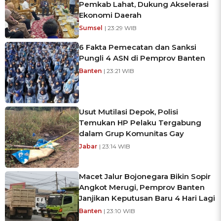
Pemkab Lahat, Dukung Akselerasi
Ekonomi Daerah
Sumsel
| 23:29 WIB
6 Fakta Pemecatan dan Sanksi
Pungli 4 ASN di Pemprov Banten
Banten
| 23:21 WIB
Usut Mutilasi Depok, Polisi
Temukan HP Pelaku Tergabung
dalam Grup Komunitas Gay
Jabar
| 23:14 WIB
Macet Jalur Bojonegara Bikin Sopir
Angkot Merugi, Pemprov Banten
Janjikan Keputusan Baru 4 Hari Lagi
Banten
| 23:10 WIB