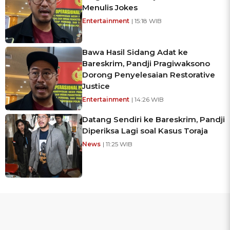
Menulis Jokes
Entertainment
| 15:18 WIB
Bawa Hasil Sidang Adat ke
Bareskrim, Pandji Pragiwaksono
Dorong Penyelesaian Restorative
Justice
Entertainment
| 14:26 WIB
Datang Sendiri ke Bareskrim, Pandji
Diperiksa Lagi soal Kasus Toraja
News
| 11:25 WIB