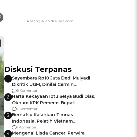
Diskusi Terpanas
Sayembara Rp10 Juta Dedi Mulyadi
1
Dikritik UGM, Dinilai Cermin
Gagalnya Negara Jamin Keamanan
6 Komentar
Harta Kekayaan Iptu Setya Budi Dias,
2
Oknum KPK Pemeras Bupati
Pemalang
2 Komentar
Bernafsu Kalahkan Timnas
3
Indonesia, Pelatih Vietnam
Berencana Pakai Jimat di Pakansari
1 Komentar
Mengenal Lisda Cancer, Perwira
4