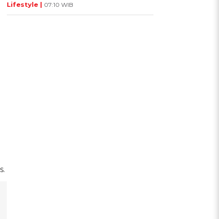
Lifestyle |
07:10 WIB
s.