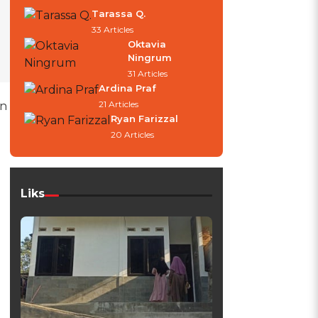
Tarassa Q.
33 Articles
Oktavia
Ningrum
31 Articles
Ardina Praf
21 Articles
an
Ryan Farizzal
20 Articles
Liks