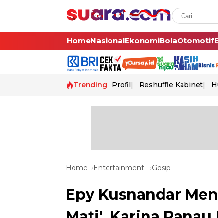
Home
Nasional
Ekonomi
Bola
Otomotif
Trending
Profil
Reshuffle Kabinet
H
Home
Entertainment
Gosip
Epy Kusnandar Men
Mati', Karina Ranau