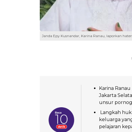
Janda Epy Kusnandar, Karina Ranau, laporkan hate
Karina Ranau 
Jakarta Sela
unsur pornog
Langkah hukum
keluarga yan
pelajaran kepa