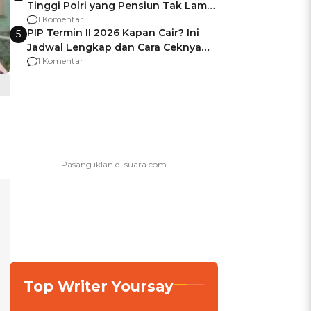
Tinggi Polri yang Pensiun Tak Lama
Usai Jadi Brigjen
1 Komentar
PIP Termin II 2026 Kapan Cair? Ini
5
Jadwal Lengkap dan Cara Ceknya
agar Dana Tidak Hangus!
1 Komentar
Top Writer Yoursay