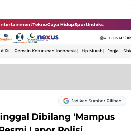
Entertainment
Tekno
Gaya Hidup
Sport
Indeks
REGIONAL:
JA
ut Ri
Pemain Keturunan Indonesia
Hp Murah
Jogja
Shi
Jadikan Sumber Pilihan
inggal Dibilang 'Mampus
 Resmi Lapor Polisi