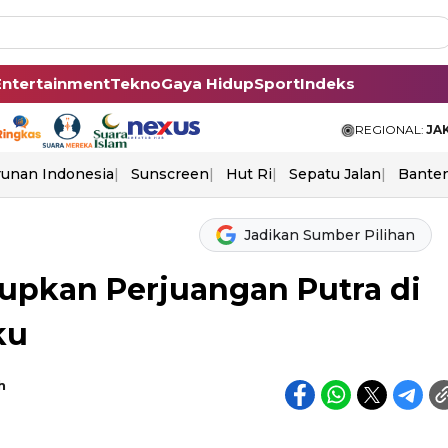
Entertainment
Tekno
Gaya Hidup
Sport
Indeks
REGIONAL:
JA
unan Indonesia
Sunscreen
Hut Ri
Sepatu Jalan
Bante
Jadikan Sumber Pilihan
dupkan Perjuangan Putra di
ku
h