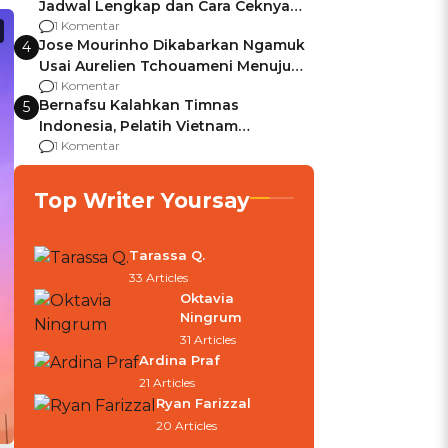
Jadwal Lengkap dan Cara Ceknya
agar Dana Tidak Hangus!
1 Komentar
Jose Mourinho Dikabarkan Ngamuk
4
Usai Aurelien Tchouameni Menuju
Manchester United
1 Komentar
Bernafsu Kalahkan Timnas
5
Indonesia, Pelatih Vietnam
Berencana Pakai Jimat di Pakansari
1 Komentar
Top Writer Yoursay
Tarassa Q.
33 Articles
Oktavia
Ningrum
31 Articles
Ardina Praf
21 Articles
Ryan Farizzal
20 Articles