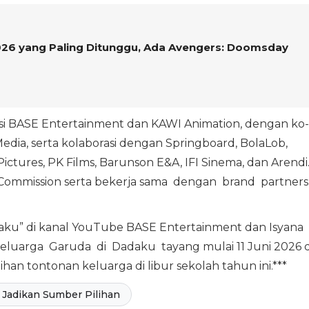
2026 yang Paling Ditunggu, Ada Avengers: Doomsday
 BASE Entertainment dan KAWI Animation, dengan ko-
dia, serta kolaborasi dengan Springboard, BolaLob,
ctures, PK Films, Barunson E&A, IFI Sinema, dan Arendi
m Commission serta bekerja sama dengan brand partner
aku” di kanal YouTube BASE Entertainment dan Isyana
keluarga Garuda di Dadaku tayang mulai 11 Juni 2026 d
han tontonan keluarga di libur sekolah tahun ini.***
Jadikan Sumber Pilihan