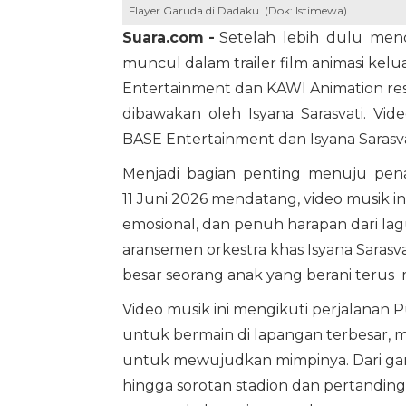
Flayer Garuda di Dadaku. (Dok: Istimewa)
Suara.com -
Setelah lebih dulu menc
muncul dalam trailer film animasi kelua
Entertainment dan KAWI Animation res
dibawakan oleh Isyana Sarasvati. Video
BASE Entertainment dan Isyana Sarasva
Menjadi bagian penting menuju pena
11 Juni 2026 mendatang, video musik 
emosional, dan penuh harapan dari la
aransemen orkestra khas Isyana Sarasva
besar seorang anak yang berani teru
Video musik ini mengikuti perjalanan Pu
untuk bermain di lapangan terbesar, 
untuk mewujudkan mimpinya. Dari ga
hingga sorotan stadion dan pertandin