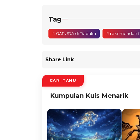
Tag
# GARUDA di Dadaku
# rekomendasi f
Share Link
CARI TAHU
Kumpulan Kuis Menarik