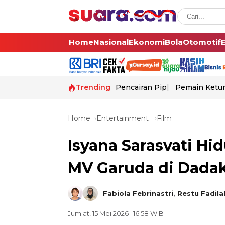
Home
Nasional
Ekonomi
Bola
Otomotif
Trending
Pencairan Pip
Pemain Ketur
Home
Entertainment
Film
Isyana Sarasvati Hi
MV Garuda di Dada
Fabiola Febrinastri
,
Restu Fadila
Jum'at, 15 Mei 2026 | 16:58 WIB