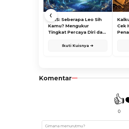
❮
KUIS: Seberapa Leo Sih
Kalk
Kamu? Mengukur
Cek 
Tingkat Percaya Diri dan
Pena
Karisma
Ikuti Kuisnya ➔
Komentar
👍
0