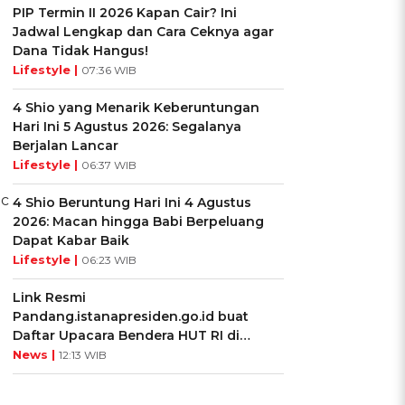
PIP Termin II 2026 Kapan Cair? Ini
Jadwal Lengkap dan Cara Ceknya agar
Dana Tidak Hangus!
Lifestyle |
07:36 WIB
n
4 Shio yang Menarik Keberuntungan
Hari Ini 5 Agustus 2026: Segalanya
Berjalan Lancar
Lifestyle |
06:37 WIB
g
ic
4 Shio Beruntung Hari Ini 4 Agustus
2026: Macan hingga Babi Berpeluang
Dapat Kabar Baik
Lifestyle |
06:23 WIB
Link Resmi
Pandang.istanapresiden.go.id buat
Daftar Upacara Bendera HUT RI di
Istana Negara
News |
12:13 WIB