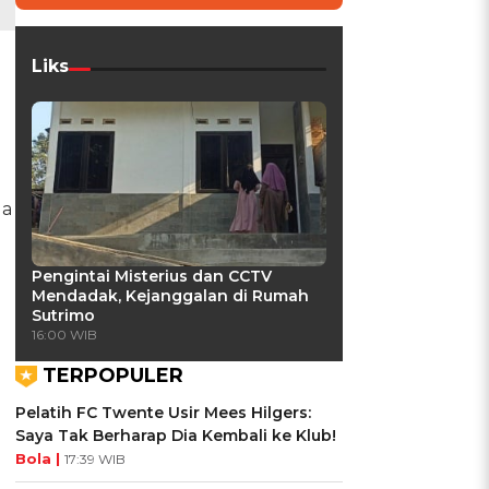
Liks
da
Pengintai Misterius dan CCTV
Mendadak, Kejanggalan di Rumah
Sutrimo
16:00 WIB
TERPOPULER
Pelatih FC Twente Usir Mees Hilgers:
Saya Tak Berharap Dia Kembali ke Klub!
Bola |
17:39 WIB