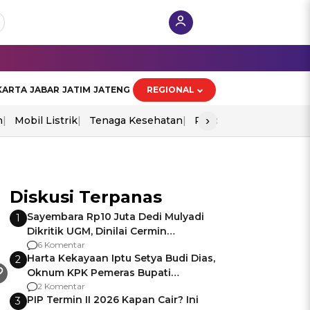
KARTA
JABAR
JATIM
JATENG
REGIONAL
›
n
Mobil Listrik
Tenaga Kesehatan
Piala Aff 2026
Ekono
Diskusi Terpanas
Sayembara Rp10 Juta Dedi Mulyadi
1
Dikritik UGM, Dinilai Cermin
Gagalnya Negara Jamin Keamanan
6 Komentar
Harta Kekayaan Iptu Setya Budi Dias,
2
Oknum KPK Pemeras Bupati
Pemalang
2 Komentar
PIP Termin II 2026 Kapan Cair? Ini
3