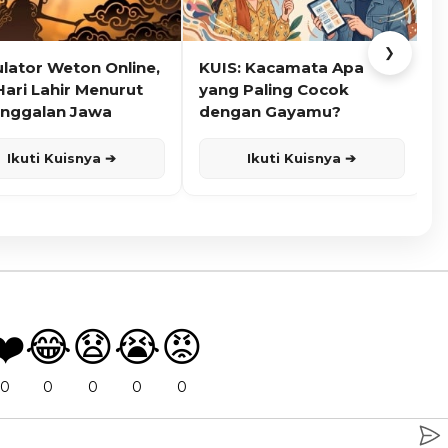
❯
ulator Weton Online,
KUIS: Kacamata Apa
K
Hari Lahir Menurut
yang Paling Cocok
nggalan Jawa
dengan Gayamu?
Ikuti Kuisnya ➔
Ikuti Kuisnya ➔
❤️
😂
😧
😭
😡
0
0
0
0
0