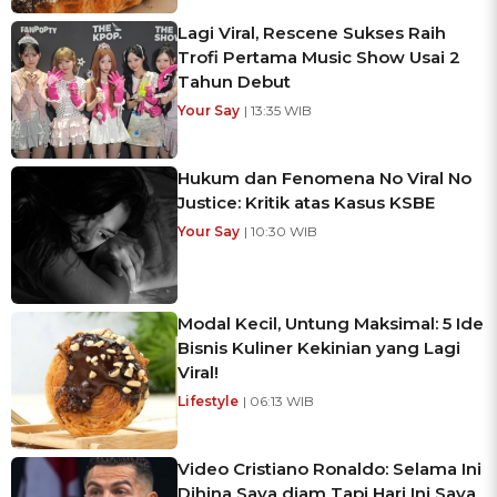
Lagi Viral, Rescene Sukses Raih
Trofi Pertama Music Show Usai 2
Tahun Debut
Your Say
| 13:35 WIB
Hukum dan Fenomena No Viral No
Justice: Kritik atas Kasus KSBE
Your Say
| 10:30 WIB
Modal Kecil, Untung Maksimal: 5 Ide
Bisnis Kuliner Kekinian yang Lagi
Viral!
Lifestyle
| 06:13 WIB
Video Cristiano Ronaldo: Selama Ini
Dihina Saya diam Tapi Hari Ini Saya