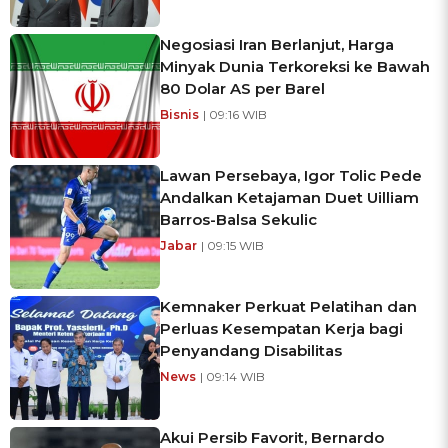
Negosiasi Iran Berlanjut, Harga
Minyak Dunia Terkoreksi ke Bawah
80 Dolar AS per Barel
Bisnis
| 09:16 WIB
Lawan Persebaya, Igor Tolic Pede
Andalkan Ketajaman Duet Uilliam
Barros-Balsa Sekulic
Jabar
| 09:15 WIB
Kemnaker Perkuat Pelatihan dan
Perluas Kesempatan Kerja bagi
Penyandang Disabilitas
News
| 09:14 WIB
Akui Persib Favorit, Bernardo