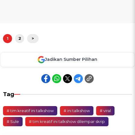
1
2
>
Jadikan Sumber Pilihan
Tag
# tim kreatif ini talkshow
# ini talkshow
# viral
# Sule
# tim kreatif ini talkshow dilempar skrip