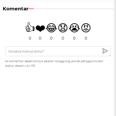
Komentar
👍
❤️
😂
😧
😭
😡
0
0
0
0
0
0
Isi komentar sepenuhnya adalah tanggung jawab pengguna dan
diatur dalam UU ITE