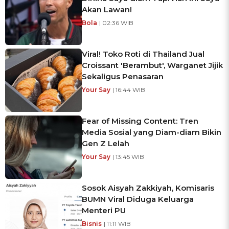
Akan Lawan!
Bola
| 02:36 WIB
Viral! Toko Roti di Thailand Jual
Croissant 'Berambut', Warganet Jijik
Sekaligus Penasaran
Your Say
| 16:44 WIB
Fear of Missing Content: Tren
Media Sosial yang Diam-diam Bikin
Gen Z Lelah
Your Say
| 13:45 WIB
Sosok Aisyah Zakkiyah, Komisaris
BUMN Viral Diduga Keluarga
Menteri PU
Bisnis
| 11:11 WIB