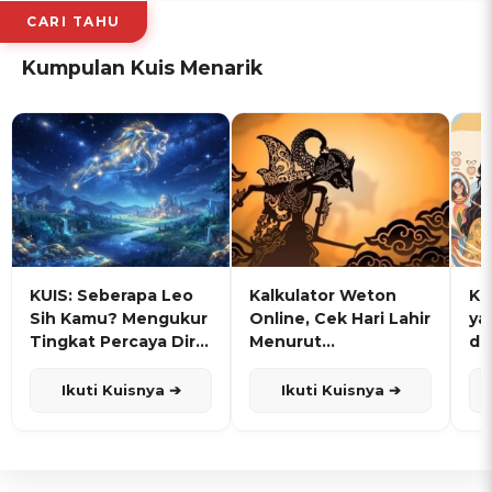
CARI TAHU
Kumpulan Kuis Menarik
KUIS: Seberapa Leo
Kalkulator Weton
KU
Sih Kamu? Mengukur
Online, Cek Hari Lahir
ya
Tingkat Percaya Diri
Menurut
de
dan Karisma
Penanggalan Jawa
Ikuti Kuisnya ➔
Ikuti Kuisnya ➔