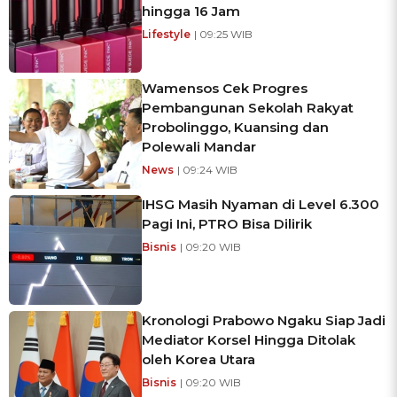
hingga 16 Jam
Lifestyle
| 09:25 WIB
Wamensos Cek Progres
Pembangunan Sekolah Rakyat
Probolinggo, Kuansing dan
Polewali Mandar
News
| 09:24 WIB
IHSG Masih Nyaman di Level 6.300
Pagi Ini, PTRO Bisa Dilirik
Bisnis
| 09:20 WIB
Kronologi Prabowo Ngaku Siap Jadi
Mediator Korsel Hingga Ditolak
oleh Korea Utara
Bisnis
| 09:20 WIB