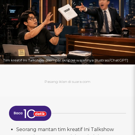
Tim kreatif Ini Talkshow dilempar skrip ke wajahnya [Ilustrasi/ChatGPT]
Seorang mantan tim kreatif Ini Talkshow