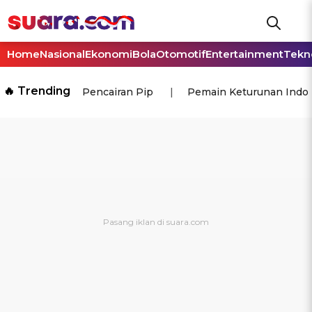
Home
Nasional
Ekonomi
Bola
Otomotif
Entertainment
Tekn
🔥 Trending
Pencairan Pip
Pemain Keturunan Indo