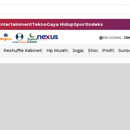
Entertainment
Tekno
Gaya Hidup
Sport
Indeks
REGIONAL:
JA
Reshuffle Kabinet
Hp Murah
Jogja
Shio
Profil
Suns