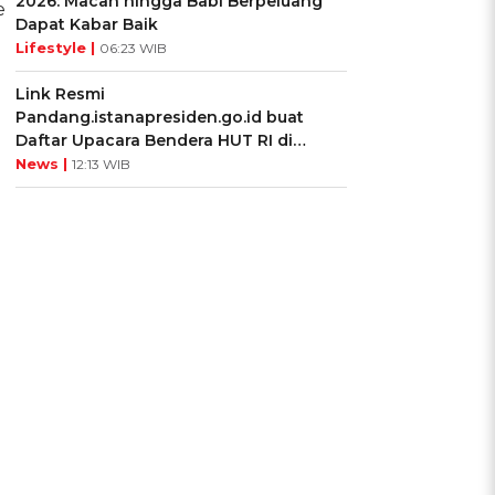
2026: Macan hingga Babi Berpeluang
e
Dapat Kabar Baik
Lifestyle |
06:23 WIB
Link Resmi
Pandang.istanapresiden.go.id buat
Daftar Upacara Bendera HUT RI di
Istana Negara
News |
12:13 WIB