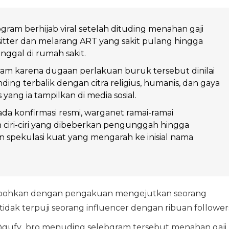
gram berhijab viral setelah dituding menahan gaji
tter dan melarang ART yang sakit pulang hingga
nggal di rumah sakit.
am karena dugaan perlakuan buruk tersebut dinilai
ding terbalik dengan citra religius, humanis, dan gaya
yang ia tampilkan di media sosial.
da konfirmasi resmi, warganet ramai-ramai
ciri-ciri yang dibeberkan pengunggah hingga
spekulasi kuat yang mengarah ke inisial nama
hebohkan dengan pengakuan mengejutkan seorang
ak terpuji seorang influencer dengan ribuan follower
un @gufy_bro menuding selebgram tersebut menahan gaji