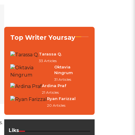
Top Writer Yoursay
Tarassa Q.
33 Articles
Oktavia
Ningrum
31 Articles
Ardina Praf
21 Articles
Ryan Farizzal
20 Articles
s.
Liks