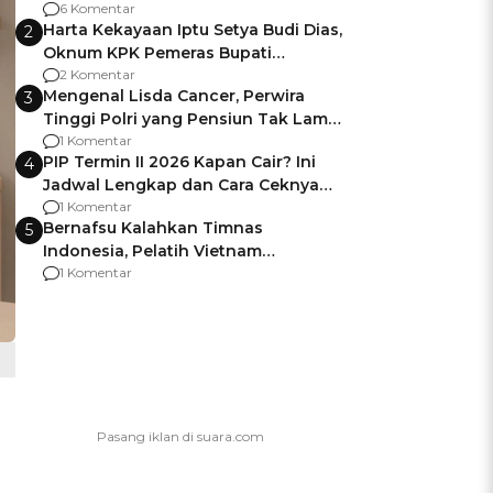
Gagalnya Negara Jamin Keamanan
6 Komentar
Harta Kekayaan Iptu Setya Budi Dias,
2
Oknum KPK Pemeras Bupati
Pemalang
2 Komentar
Mengenal Lisda Cancer, Perwira
3
Tinggi Polri yang Pensiun Tak Lama
Usai Jadi Brigjen
1 Komentar
PIP Termin II 2026 Kapan Cair? Ini
4
Jadwal Lengkap dan Cara Ceknya
agar Dana Tidak Hangus!
1 Komentar
Bernafsu Kalahkan Timnas
5
Indonesia, Pelatih Vietnam
Berencana Pakai Jimat di Pakansari
1 Komentar