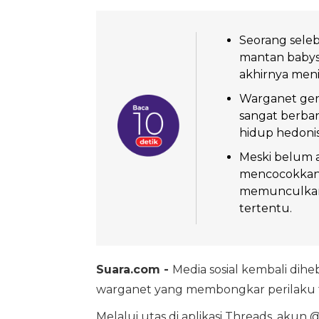
Seorang seleb
mantan babysi
akhirnya meni
Warganet ger
sangat berban
hidup hedonis 
Meski belum a
mencocokkan 
memunculkan 
tertentu.
Suara.com -
Media sosial kembali di
warganet yang membongkar perilaku tid
Melalui utas di aplikasi Threads, ak