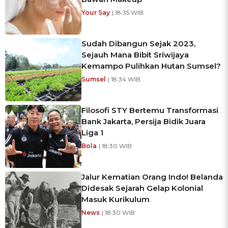
Your Say
| 18:35 WIB
Sudah Dibangun Sejak 2023,
Sejauh Mana Bibit Sriwijaya
Kemampo Pulihkan Hutan Sumsel?
Sumsel
| 18:34 WIB
Filosofi STY Bertemu Transformasi
Bank Jakarta, Persija Bidik Juara
Liga 1
Bola
| 18:30 WIB
Jalur Kematian Orang Indo! Belanda
Didesak Sejarah Gelap Kolonial
Masuk Kurikulum
News
| 18:30 WIB