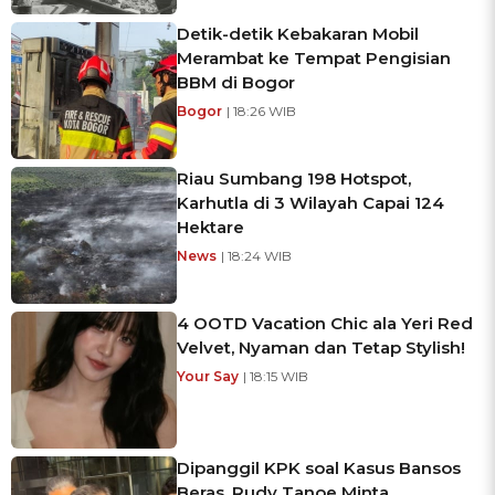
Detik-detik Kebakaran Mobil
Merambat ke Tempat Pengisian
BBM di Bogor
Bogor
| 18:26 WIB
Riau Sumbang 198 Hotspot,
Karhutla di 3 Wilayah Capai 124
Hektare
News
| 18:24 WIB
4 OOTD Vacation Chic ala Yeri Red
Velvet, Nyaman dan Tetap Stylish!
Your Say
| 18:15 WIB
Dipanggil KPK soal Kasus Bansos
Beras, Rudy Tanoe Minta