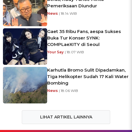
Pemeriksaan Diundur
News
| 18:14 WIB
Gaet 35 Ribu Fans, aespa Sukses
Buka Tur Konser SYNK:
COMPLaeXITY di Seoul
Your Say
| 18:07 WIB
Karhutla Bromo Sulit Dipadamkan,
Tiga Helikopter Sudah 17 Kali Water
Bombing
News
| 18:06 WIB
LIHAT ARTIKEL LAINNYA