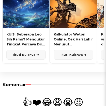
KUIS: Seberapa Leo
Kalkulator Weton
KU
Sih Kamu? Mengukur
Online, Cek Hari Lahir
ya
Tingkat Percaya Diri
Menurut
de
dan Karisma
Penanggalan Jawa
Ikuti Kuisnya ➔
Ikuti Kuisnya ➔
Komentar
👍
❤️
😂
😧
😭
😡