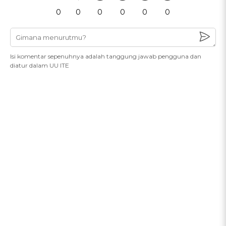
0
0
0
0
0
0
Isi komentar sepenuhnya adalah tanggung jawab pengguna dan
diatur dalam UU ITE