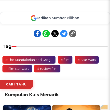
Jadikan Sumber Pilihan
Tag
# The Mandalorian and Grogu
# film
# Star Wars
# film star wars
# review film
CARI TAHU
Kumpulan Kuis Menarik