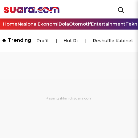
Home
Nasional
Ekonomi
Bola
Otomotif
Entertainment
Tekn
🔥 Trending
Profil
Hut Ri
Reshuffle Kabinet