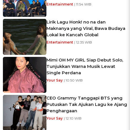
Entertainment
| 11:54 WIB
Lirik Lagu Honk! no na dan
Maknanya yang Viral, Bawa Budaya
Lokal ke Kancah Global
Entertainment
| 12:35 WIB
Mimi OH MY GIRL Siap Debut Solo,
Tunjukkan Warna Musik Lewat
Single Perdana
Your Say
| 10:50 WIB
CEO Grammy Tanggapi BTS yang
Putuskan Tak Ajukan Lagu ke Ajang
Penghargaan
Your Say
| 12:10 WIB