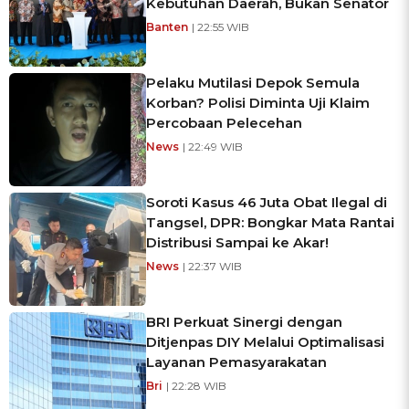
Kebutuhan Daerah, Bukan Senator
Banten
| 22:55 WIB
Pelaku Mutilasi Depok Semula
Korban? Polisi Diminta Uji Klaim
Percobaan Pelecehan
News
| 22:49 WIB
Soroti Kasus 46 Juta Obat Ilegal di
Tangsel, DPR: Bongkar Mata Rantai
Distribusi Sampai ke Akar!
News
| 22:37 WIB
BRI Perkuat Sinergi dengan
Ditjenpas DIY Melalui Optimalisasi
Layanan Pemasyarakatan
Bri
| 22:28 WIB