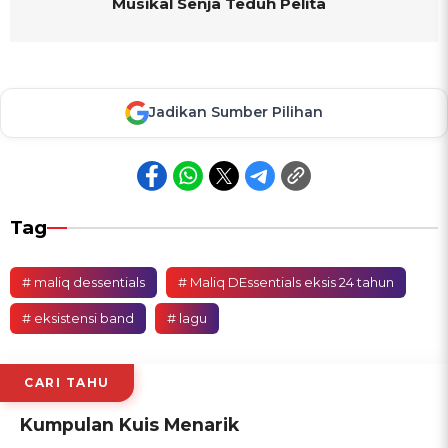
Musikal Senja Teduh Pelita
Jadikan Sumber Pilihan
Tag
# maliq dessentials
# Maliq DEssentials eksis 24 tahun
# eksistensi band
# lagu
CARI TAHU
Kumpulan Kuis Menarik