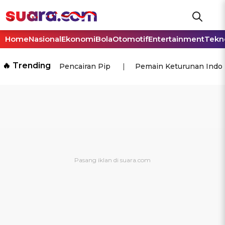
Home
Nasional
Ekonomi
Bola
Otomotif
Entertainment
Tekn
🔥 Trending
Pencairan Pip
Pemain Keturunan Indo