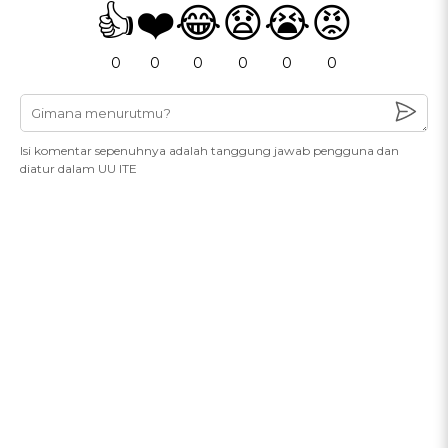
👍
❤️
😂
😧
😭
😡
0
0
0
0
0
0
Isi komentar sepenuhnya adalah tanggung jawab pengguna dan
diatur dalam UU ITE