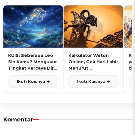
KUIS: Seberapa Leo
Kalkulator Weton
KU
Sih Kamu? Mengukur
Online, Cek Hari Lahir
ya
Tingkat Percaya Diri
Menurut
de
dan Karisma
Penanggalan Jawa
Ikuti Kuisnya ➔
Ikuti Kuisnya ➔
Komentar