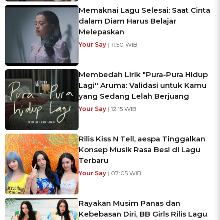
Memaknai Lagu Selesai: Saat Cinta
dalam Diam Harus Belajar
Melepaskan
Your Say
| 11:50 WIB
Membedah Lirik "Pura-Pura Hidup
Lagi" Aruma: Validasi untuk Kamu
yang Sedang Lelah Berjuang
Your Say
| 12:15 WIB
Rilis Kiss N Tell, aespa Tinggalkan
Konsep Musik Rasa Besi di Lagu
Terbaru
Your Say
| 07:05 WIB
Rayakan Musim Panas dan
Kebebasan Diri, BB Girls Rilis Lagu