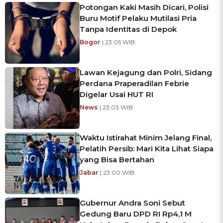
Potongan Kaki Masih Dicari, Polisi
Buru Motif Pelaku Mutilasi Pria
Tanpa Identitas di Depok
Bogor
| 23:05 WIB
Lawan Kejagung dan Polri, Sidang
Perdana Praperadilan Febrie
Digelar Usai HUT RI
News
| 23:03 WIB
Waktu Istirahat Minim Jelang Final,
Pelatih Persib: Mari Kita Lihat Siapa
yang Bisa Bertahan
Jabar
| 23:00 WIB
Gubernur Andra Soni Sebut
Gedung Baru DPD RI Rp4,1 M