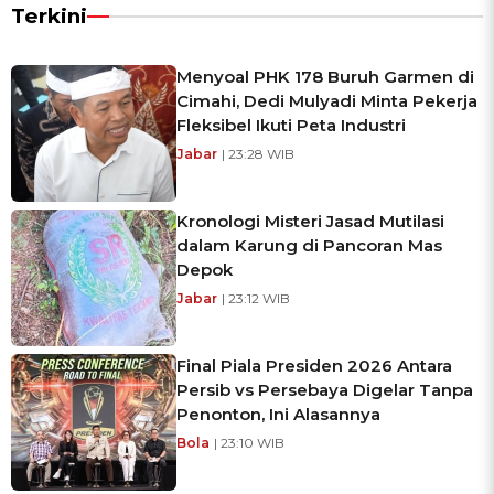
Terkini
Menyoal PHK 178 Buruh Garmen di
Cimahi, Dedi Mulyadi Minta Pekerja
Fleksibel Ikuti Peta Industri
Jabar
| 23:28 WIB
Kronologi Misteri Jasad Mutilasi
dalam Karung di Pancoran Mas
Depok
Jabar
| 23:12 WIB
Final Piala Presiden 2026 Antara
Persib vs Persebaya Digelar Tanpa
Penonton, Ini Alasannya
Bola
| 23:10 WIB