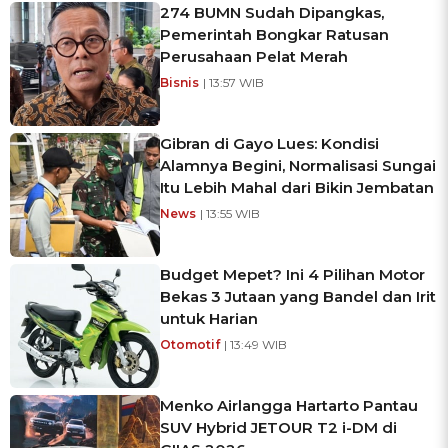
274 BUMN Sudah Dipangkas,
Pemerintah Bongkar Ratusan
Perusahaan Pelat Merah
Bisnis
| 13:57 WIB
Gibran di Gayo Lues: Kondisi
Alamnya Begini, Normalisasi Sungai
Itu Lebih Mahal dari Bikin Jembatan
News
| 13:55 WIB
Budget Mepet? Ini 4 Pilihan Motor
Bekas 3 Jutaan yang Bandel dan Irit
untuk Harian
Otomotif
| 13:49 WIB
Menko Airlangga Hartarto Pantau
SUV Hybrid JETOUR T2 i-DM di