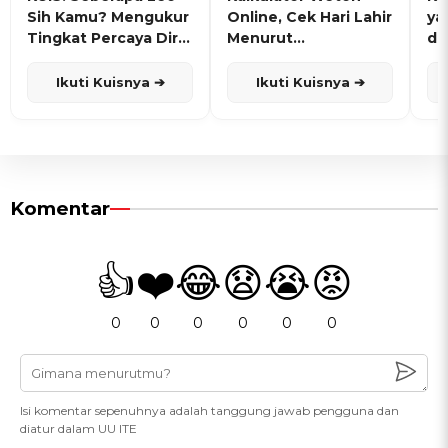
Sih Kamu? Mengukur
Online, Cek Hari Lahir
ya
Tingkat Percaya Diri
Menurut
de
dan Karisma
Penanggalan Jawa
Ikuti Kuisnya ➔
Ikuti Kuisnya ➔
Komentar
👍
❤️
😂
😧
😭
😡
0
0
0
0
0
0
Isi komentar sepenuhnya adalah tanggung jawab pengguna dan
diatur dalam UU ITE