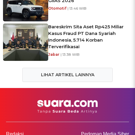
GIIAS 2026
Otomotif
| 13:46 WIB
Bareskrim Sita Aset Rp425 Miliar
Kasus Fraud PT Dana Syariah
Indonesia, 5.714 Korban
Terverifikasai
Jabar
| 13:38 WIB
LIHAT ARTIKEL LAINNYA
Redaksi
Pedoman Media Siber