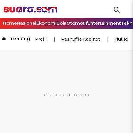
Home
Nasional
Ekonomi
Bola
Otomotif
Entertainment
Tekn
🔥 Trending
Profil
Reshuffle Kabinet
Hut Ri