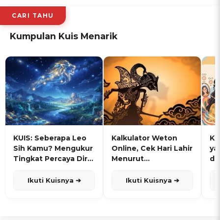
CARI TAHU
Kumpulan Kuis Menarik
KUIS: Seberapa Leo
Kalkulator Weton
KU
Sih Kamu? Mengukur
Online, Cek Hari Lahir
ya
Tingkat Percaya Diri
Menurut
de
dan Karisma
Penanggalan Jawa
Ikuti Kuisnya ➔
Ikuti Kuisnya ➔