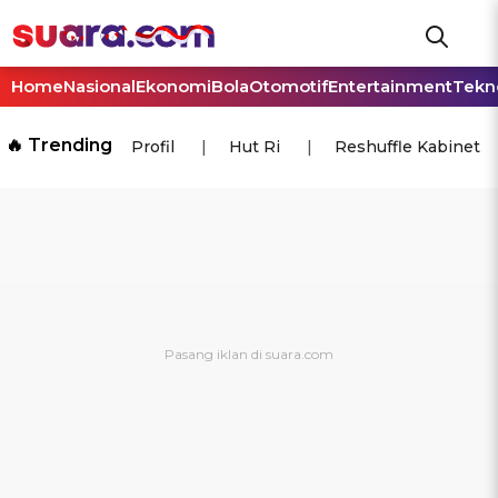
Home
Nasional
Ekonomi
Bola
Otomotif
Entertainment
Tekn
🔥 Trending
Profil
Hut Ri
Reshuffle Kabinet