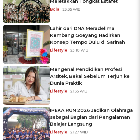
Meletakkan Tongkat Estafet
Bola
| 23:35 WIB
Lahir dari DNA Meradelima,
Kembang Goeyang Hadirkan
Konsep Tempo Dulu di Sarinah
Lifestyle
| 23:10 WIB
Mengenal Pendidikan Profesi
Arsitek, Bekal Sebelum Terjun ke
Dunia Praktik
Lifestyle
| 21:35 WIB
IPEKA RUN 2026 Jadikan Olahraga
sebagai Bagian dari Pengalaman
Belajar Langsung
Lifestyle
| 21:27 WIB