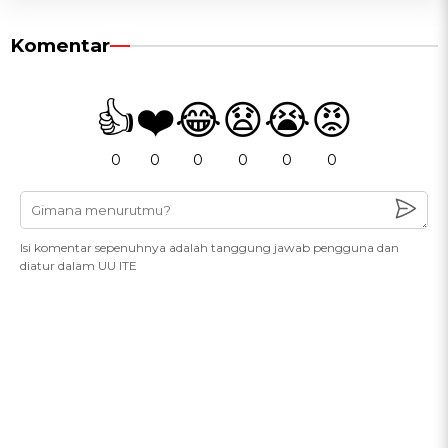
Komentar
👍
❤️
😂
😧
😭
😡
0
0
0
0
0
0
Isi komentar sepenuhnya adalah tanggung jawab pengguna dan
diatur dalam UU ITE