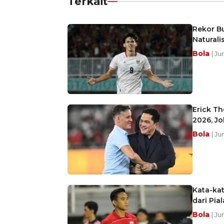
Terkait
Rekor Bu
Naturali
Bola
| Ju
Erick Th
2026, J
Bola
| Ju
Kata-ka
dari Pia
Bola
| Ju