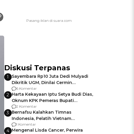
Diskusi Terpanas
Sayembara Rp10 Juta Dedi Mulyadi
1
Dikritik UGM, Dinilai Cermin
Gagalnya Negara Jamin Keamanan
6 Komentar
Harta Kekayaan Iptu Setya Budi Dias,
2
Oknum KPK Pemeras Bupati
Pemalang
2 Komentar
Bernafsu Kalahkan Timnas
3
Indonesia, Pelatih Vietnam
Berencana Pakai Jimat di Pakansari
1 Komentar
Mengenal Lisda Cancer, Perwira
4