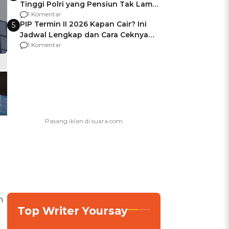
Tinggi Polri yang Pensiun Tak Lama
Usai Jadi Brigjen
1 Komentar
PIP Termin II 2026 Kapan Cair? Ini
5
Jadwal Lengkap dan Cara Ceknya
agar Dana Tidak Hangus!
1 Komentar
n
Top Writer Yoursay