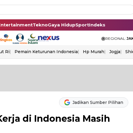
Entertainment
Tekno
Gaya Hidup
Sport
Indeks
REGIONAL:
JA
ut Ri
Pemain Keturunan Indonesia
Hp Murah
Jogja
Shi
Jadikan Sumber Pilihan
erja di Indonesia Masih