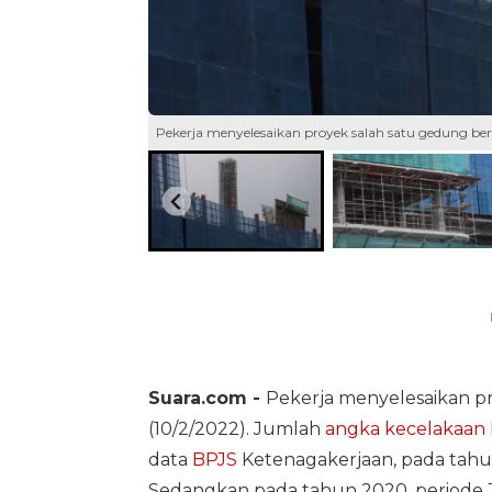
Pekerja menyelesaikan proyek salah satu gedung ber
Suara.com -
Pekerja menyelesaikan pr
(10/2/2022). Jumlah
angka
kecelakaan
data
BPJS
Ketenagakerjaan, pada tahun 
Sedangkan pada tahun 2020, periode J