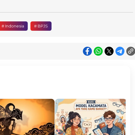
# Indonesia
# BPJS