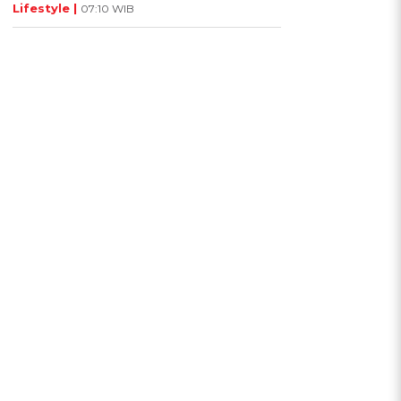
Lifestyle |
07:10 WIB