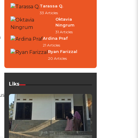
Tarassa Q.
33 Articles
Oktavia
Ningrum
31 Articles
n
Ardina Praf
21 Articles
Ryan Farizzal
20 Articles
Liks
us