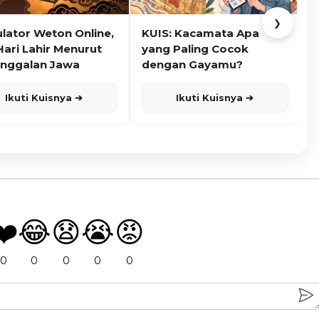
❯
ulator Weton Online,
KUIS: Kacamata Apa
K
Hari Lahir Menurut
yang Paling Cocok
nggalan Jawa
dengan Gayamu?
Ikuti Kuisnya ➔
Ikuti Kuisnya ➔
❤️
😂
😧
😭
😡
0
0
0
0
0