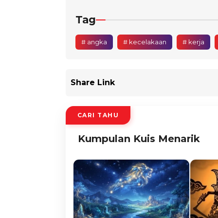
Tag
# angka
# kecelakaan
# kerja
Share Link
CARI TAHU
Kumpulan Kuis Menarik