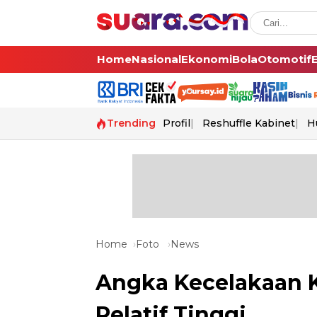
Home
Nasional
Ekonomi
Bola
Otomotif
Trending
Profil
Reshuffle Kabinet
H
Home
Foto
News
Angka Kecelakaan K
Relatif Tinggi