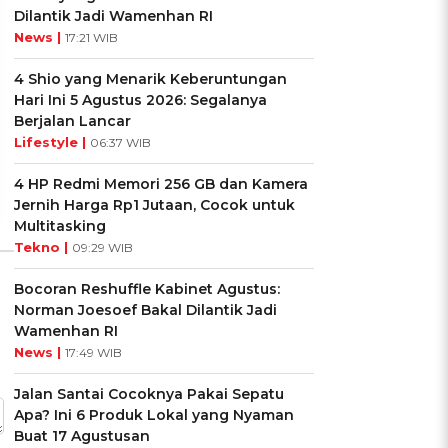
Dilantik Jadi Wamenhan RI
News |
17:21 WIB
UIS: Sepatu Mana yang
KUIS: Seberapa Kenal
Cocok dengan
Kamu dengan Si Zodiak
4 Shio yang Menarik Keberuntungan
Kepribadianmu?
Cancer?
Hari Ini 5 Agustus 2026: Segalanya
Berjalan Lancar
Ikuti Kuisnya ➔
Ikuti Kuisnya ➔
Lifestyle |
06:37 WIB
4 HP Redmi Memori 256 GB dan Kamera
Jernih Harga Rp1 Jutaan, Cocok untuk
Multitasking
Tekno |
09:29 WIB
Bocoran Reshuffle Kabinet Agustus:
Norman Joesoef Bakal Dilantik Jadi
Wamenhan RI
News |
17:49 WIB
Jalan Santai Cocoknya Pakai Sepatu
Apa? Ini 6 Produk Lokal yang Nyaman
Buat 17 Agustusan