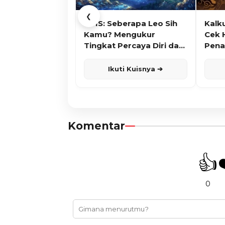
❮
KUIS: Seberapa Leo Sih
Kalk
Kamu? Mengukur
Cek 
Tingkat Percaya Diri dan
Pena
Karisma
Ikuti Kuisnya ➔
Komentar
👍
0