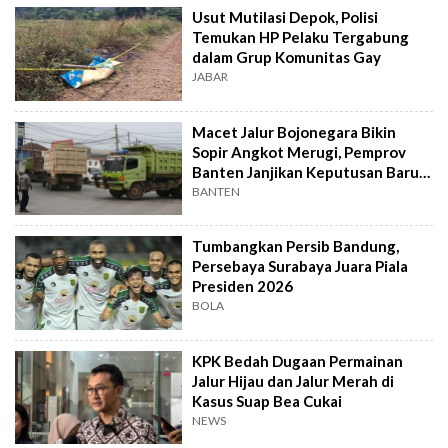
Usut Mutilasi Depok, Polisi
Temukan HP Pelaku Tergabung
dalam Grup Komunitas Gay
JABAR
Macet Jalur Bojonegara Bikin
Sopir Angkot Merugi, Pemprov
Banten Janjikan Keputusan Baru 4
Hari Lagi
BANTEN
Tumbangkan Persib Bandung,
Persebaya Surabaya Juara Piala
Presiden 2026
BOLA
KPK Bedah Dugaan Permainan
Jalur Hijau dan Jalur Merah di
Kasus Suap Bea Cukai
NEWS