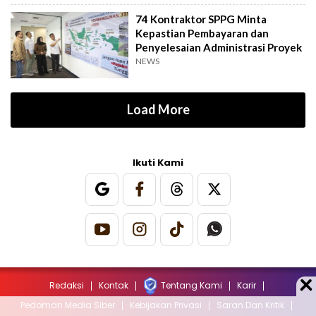
74 Kontraktor SPPG Minta
Kepastian Pembayaran dan
Penyelesaian Administrasi Proyek
NEWS
Load More
Ikuti Kami
Redaksi
Kontak
Tentang Kami
Karir
Pedoman Media Siber
Kebijakan Privasi
Saran Dan Kritik