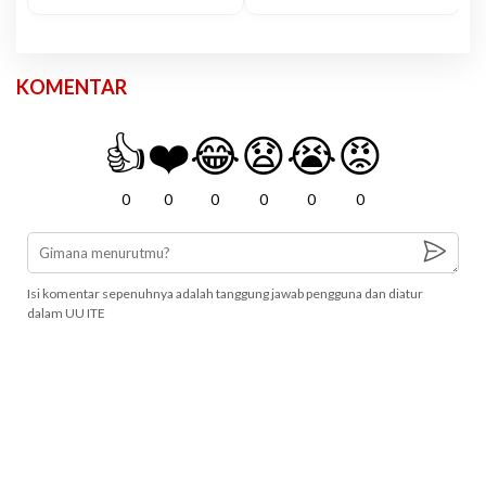
KOMENTAR
👍
❤️
😂
😧
😭
😡
0
0
0
0
0
0
Isi komentar sepenuhnya adalah tanggung jawab pengguna dan diatur
dalam UU ITE