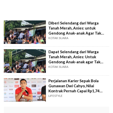
Diberi Selendang dari Warga
Tanah Merah, Anies: untuk
Gendong Anak-anak Agar Tak
Putus Sekolah
KOTAK SUARA
Dapat Selendang dari Warga
Tanah Merah, Anies: Untuk
Gendong Anak-anak agar Tak
Putus Sekolah
KOTAK SUARA
Perjalanan Karier Sepak Bola
Gunawan Dwi Cahyo, Nilai
Kontrak Pernah Capai Rp1,74
Miliar, Kini Ditendang Persik
LIFESTYLE
Kediri