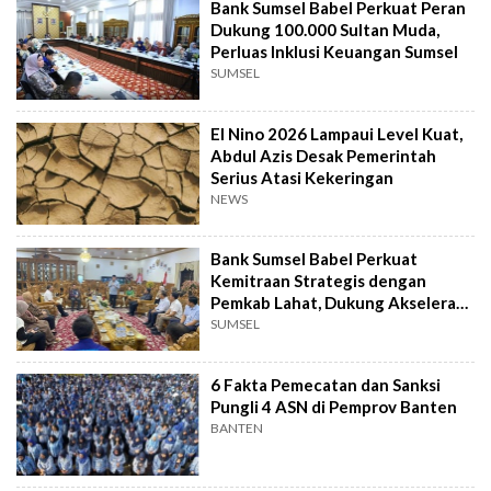
Bank Sumsel Babel Perkuat Peran
Dukung 100.000 Sultan Muda,
Perluas Inklusi Keuangan Sumsel
SUMSEL
El Nino 2026 Lampaui Level Kuat,
Abdul Azis Desak Pemerintah
Serius Atasi Kekeringan
NEWS
Bank Sumsel Babel Perkuat
Kemitraan Strategis dengan
Pemkab Lahat, Dukung Akselerasi
Ekonomi Daerah
SUMSEL
6 Fakta Pemecatan dan Sanksi
Pungli 4 ASN di Pemprov Banten
BANTEN