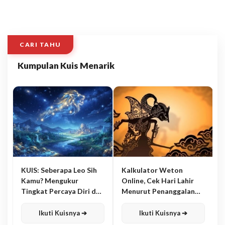
CARI TAHU
Kumpulan Kuis Menarik
KUIS: Seberapa Leo Sih
Kalkulator Weton
Kamu? Mengukur
Online, Cek Hari Lahir
Tingkat Percaya Diri dan
Menurut Penanggalan
Karisma
Jawa
Ikuti Kuisnya ➔
Ikuti Kuisnya ➔