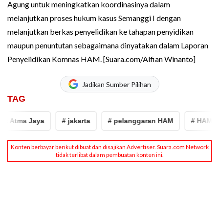
Agung untuk meningkatkan koordinasinya dalam
melanjutkan proses hukum kasus Semanggi I dengan
melanjutkan berkas penyelidikan ke tahapan penyidikan
maupun penuntutan sebagaimana dinyatakan dalam Laporan
Penyelidikan Komnas HAM. [Suara.com/Alfian Winanto]
Jadikan Sumber Pilihan
TAG
Atma Jaya
# jakarta
# pelanggaran HAM
# HAM
#