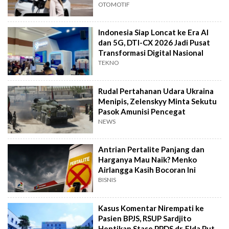
OTOMOTIF
Indonesia Siap Loncat ke Era AI
dan 5G, DTI-CX 2026 Jadi Pusat
Transformasi Digital Nasional
TEKNO
Rudal Pertahanan Udara Ukraina
Menipis, Zelenskyy Minta Sekutu
Pasok Amunisi Pencegat
NEWS
Antrian Pertalite Panjang dan
Harganya Mau Naik? Menko
Airlangga Kasih Bocoran Ini
BISNIS
Kasus Komentar Nirempati ke
Pasien BPJS, RSUP Sardjito
Hentikan Stase PPDS dr. Elda Putri