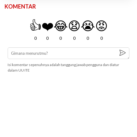
KOMENTAR
👍
❤️
😂
😧
😭
😡
0
0
0
0
0
0
Isi komentar sepenuhnya adalah tanggung jawab pengguna dan diatur
dalam UU ITE