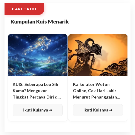
CARI TAHU
Kumpulan Kuis Menarik
KUIS: Seberapa Leo Sih
Kalkulator Weton
Kamu? Mengukur
Online, Cek Hari Lahir
Tingkat Percaya Diri dan
Menurut Penanggalan
Karisma
Jawa
Ikuti Kuisnya ➔
Ikuti Kuisnya ➔