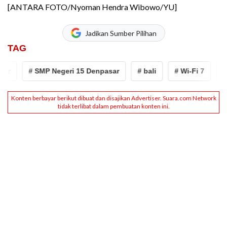
[ANTARA FOTO/Nyoman Hendra Wibowo/YU]
Jadikan Sumber Pilihan
TAG
# SMP Negeri 15 Denpasar
# bali
# Wi-Fi 7
# pen