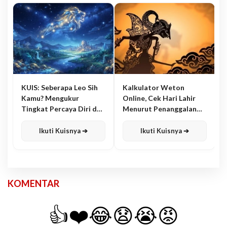
KUIS: Seberapa Leo Sih
Kalkulator Weton
Kamu? Mengukur
Online, Cek Hari Lahir
Tingkat Percaya Diri dan
Menurut Penanggalan
Karisma
Jawa
Ikuti Kuisnya ➔
Ikuti Kuisnya ➔
KOMENTAR
👍
❤️
😂
😧
😭
😡