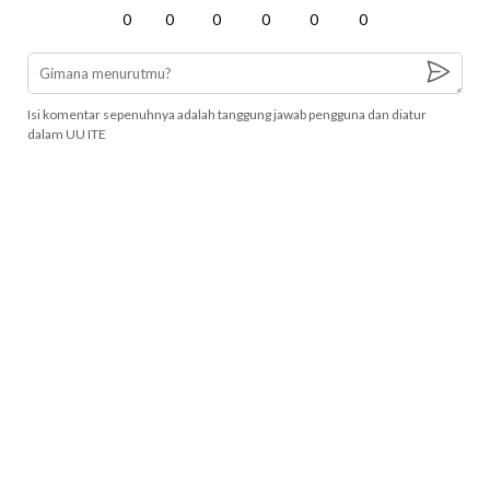
0
0
0
0
0
0
Isi komentar sepenuhnya adalah tanggung jawab pengguna dan diatur
dalam UU ITE