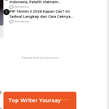
Indonesia, Pelatih Vietnam
Berencana Pakai Jimat di Pakansari
1 Komentar
PIP Termin II 2026 Kapan Cair? Ini
5
Jadwal Lengkap dan Cara Ceknya
agar Dana Tidak Hangus!
1 Komentar
i
Top Writer Yoursay
a