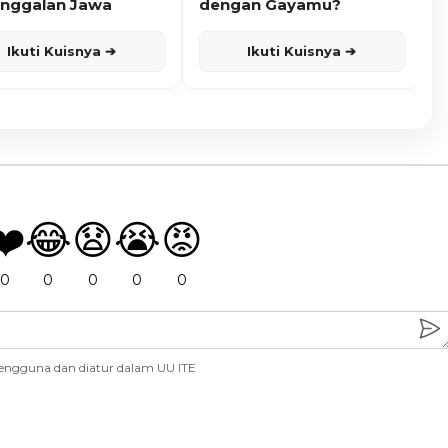
nggalan Jawa
dengan Gayamu?
Ikuti Kuisnya ➔
Ikuti Kuisnya ➔
❤️
😂
😧
😭
😡
0
0
0
0
0
engguna dan diatur dalam UU ITE