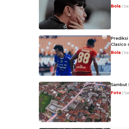
Bola
| Se
Prediksi
Clasico 
Bola
| Se
Sambut H
Foto
| S