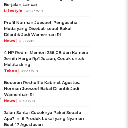
Kepribadianmu?
Cancer?
Berjalan Lancar
Lifestyle |
06:37 WIB
Ikuti Kuisnya ➔
Ikuti Kuisnya ➔
Profil Norman Joesoef, Pengusaha
Muda yang Disebut-sebut Bakal
Dilantik Jadi Wamenhan RI
News |
17:21 WIB
4 HP Redmi Memori 256 GB dan Kamera
Jernih Harga Rp1 Jutaan, Cocok untuk
Multitasking
Tekno |
09:29 WIB
Bocoran Reshuffle Kabinet Agustus:
Norman Joesoef Bakal Dilantik Jadi
Wamenhan RI
News |
17:49 WIB
Jalan Santai Cocoknya Pakai Sepatu
Apa? Ini 6 Produk Lokal yang Nyaman
Buat 17 Agustusan