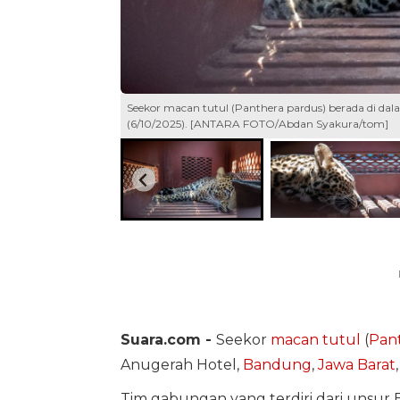
Seekor macan tutul (Panthera pardus) berada di dal
(6/10/2025). [ANTARA FOTO/Abdan Syakura/tom]
Suara.com -
Seekor
macan tutul
(
Pan
Anugerah Hotel,
Bandung
,
Jawa Barat
Tim gabungan yang terdiri dari unsur