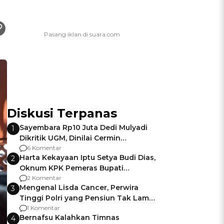
Diskusi Terpanas
Sayembara Rp10 Juta Dedi Mulyadi
1
Dikritik UGM, Dinilai Cermin
Gagalnya Negara Jamin Keamanan
6 Komentar
Harta Kekayaan Iptu Setya Budi Dias,
2
Oknum KPK Pemeras Bupati
Pemalang
2 Komentar
Mengenal Lisda Cancer, Perwira
3
Tinggi Polri yang Pensiun Tak Lama
Usai Jadi Brigjen
1 Komentar
Bernafsu Kalahkan Timnas
4