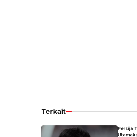
Terkait
Persija 
Utamaka