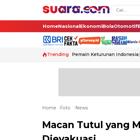
Home
Nasional
Ekonomi
Bola
Otomotif
Trending
Pemain Keturunan Indonesia
Home
Foto
News
Macan Tutul yang M
Dievakuasi