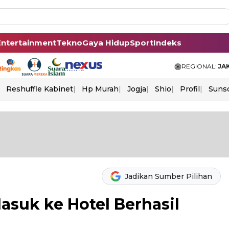
Entertainment
Tekno
Gaya Hidup
Sport
Indeks
REGIONAL:
JA
Reshuffle Kabinet
Hp Murah
Jogja
Shio
Profil
Suns
Jadikan Sumber Pilihan
asuk ke Hotel Berhasil