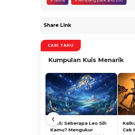
# fauna
# lembang park and zoo
Share Link
CARI TAHU
Kumpulan Kuis Menarik
❮
KUIS: Seberapa Leo Sih
Kalk
Kamu? Mengukur
Cek 