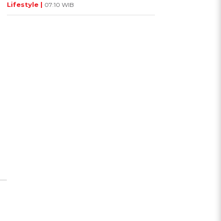
Lifestyle |
07:10 WIB