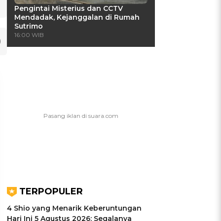
Pengintai Misterius dan CCTV
Mendadak, Kejanggalan di Rumah
Sutrimo
16:00 WIB
TERPOPULER
UIS: Sepatu Mana yang
KUIS: Seberapa Kenal
4 Shio yang Menarik Keberuntungan
Cocok dengan
Kamu dengan Si Zodiak
Hari Ini 5 Agustus 2026: Segalanya