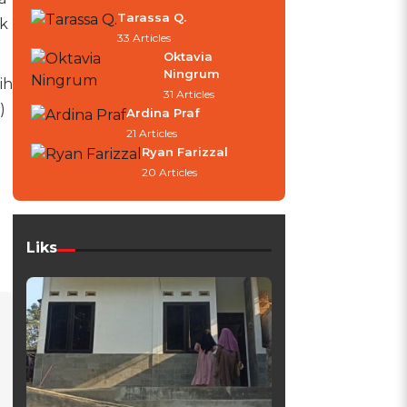
Tarassa Q.
uk
33 Articles
Oktavia
Ningrum
ih
31 Articles
)
Ardina Praf
21 Articles
Ryan Farizzal
20 Articles
Liks