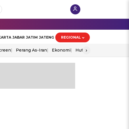
KARTA
JABAR
JATIM
JATENG
REGIONAL
›
creen
Perang As-Iran
Ekonomi
Hut Ri