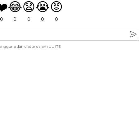
❤️
😂
😧
😭
😡
0
0
0
0
0
engguna dan diatur dalam UU ITE