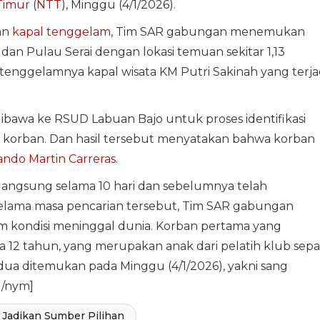
Timur
(
NTT
), Minggu (4/1/2026).
an
kapal tenggelam
, Tim SAR gabungan menemukan
 dan Pulau Serai dengan lokasi temuan sekitar 1,13
an tenggelamnya kapal wisata KM Putri Sakinah yang terja
dibawa ke RSUD Labuan Bajo untuk proses identifikasi
s korban. Dan hasil tersebut menyatakan bahwa korban
ndo Martin Carreras
.
erlangsung selama 10 hari dan sebelumnya telah
Selama masa pencarian tersebut, Tim SAR gabungan
 kondisi meninggal dunia. Korban pertama yang
 12 tahun, yang merupakan anak dari pelatih klub sep
ua ditemukan pada Minggu (4/1/2026), yakni sang
d/nym]
Jadikan Sumber Pilihan