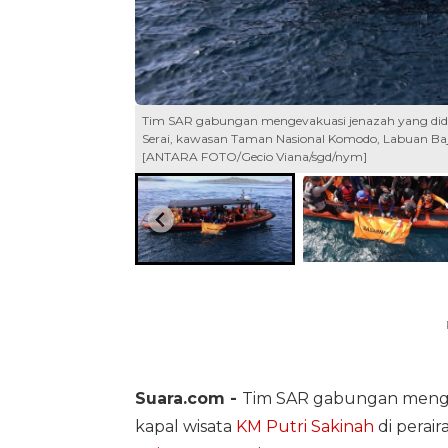
Tim SAR gabungan mengevakuasi jenazah yang didug
Serai, kawasan Taman Nasional Komodo, Labuan Bajo
[ANTARA FOTO/Gecio Viana/sgd/nym]
Suara.com -
Tim SAR gabungan menge
kapal wisata
KM Putri Sakinah
di perair