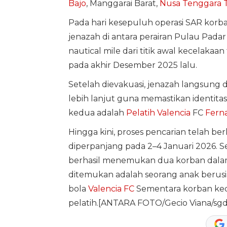
Bajo
, Manggarai Barat,
Nusa Tenggara 
Pada hari kesepuluh operasi SAR korb
jenazah di antara perairan Pulau Padar
nautical mile dari titik awal kecelaka
pada akhir Desember 2025 lalu.
Setelah dievakuasi, jenazah langsung 
lebih lanjut guna memastikan identita
kedua adalah
Pelatih Valencia
FC
Ferna
Hingga kini, proses pencarian telah b
diperpanjang pada 2–4 Januari 2026. 
berhasil menemukan dua korban dalam
ditemukan adalah seorang anak berusia
bola
Valencia FC
Sementara korban ked
pelatih.[ANTARA FOTO/Gecio Viana/sg