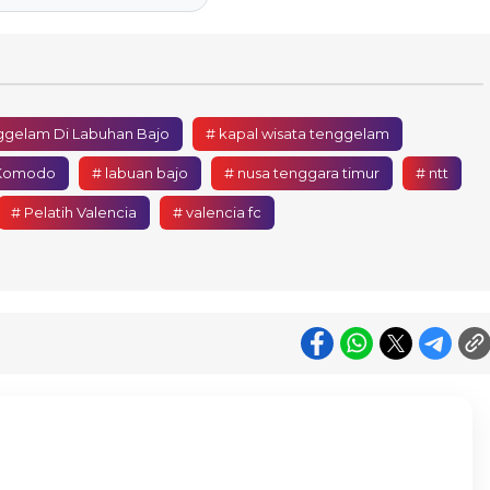
ggelam Di Labuhan Bajo
# kapal wisata tenggelam
 Komodo
# labuan bajo
# nusa tenggara timur
# ntt
# Pelatih Valencia
# valencia fc