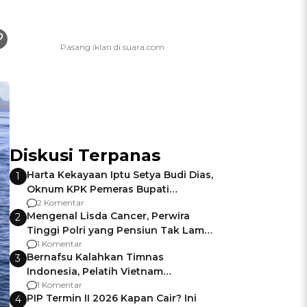
Diskusi Terpanas
Harta Kekayaan Iptu Setya Budi Dias,
1
Oknum KPK Pemeras Bupati
Pemalang
2 Komentar
Mengenal Lisda Cancer, Perwira
2
Tinggi Polri yang Pensiun Tak Lama
Usai Jadi Brigjen
1 Komentar
Bernafsu Kalahkan Timnas
3
Indonesia, Pelatih Vietnam
Berencana Pakai Jimat di Pakansari
1 Komentar
PIP Termin II 2026 Kapan Cair? Ini
4