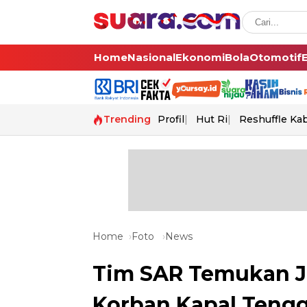
Home
Nasional
Ekonomi
Bola
Otomotif
Trending
Profil
Hut Ri
Reshuffle Ka
Home
Foto
News
Tim SAR Temukan Je
Korban Kapal Tengg