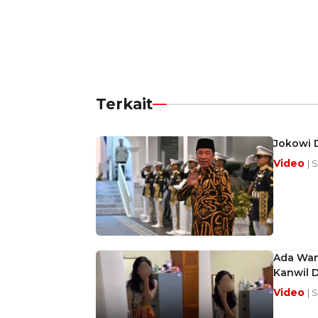
Terkait
Jokowi 
Video
| 
Ada Wan
Kanwil D
Video
| 