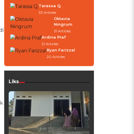
Tarassa Q.
33 Articles
Oktavia
Ningrum
di
31 Articles
Ardina Praf
21 Articles
Ryan Farizzal
20 Articles
Liks
ak