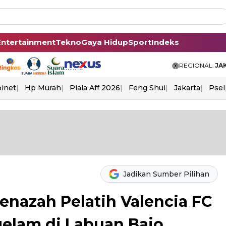
Entertainment
Tekno
Gaya Hidup
Sport
Indeks
REGIONAL:
JA
binet
Hp Murah
Piala Aff 2026
Feng Shui
Jakarta
Psel
Jadikan Sumber Pilihan
nazah Pelatih Valencia FC
elam di Labuan Bajo