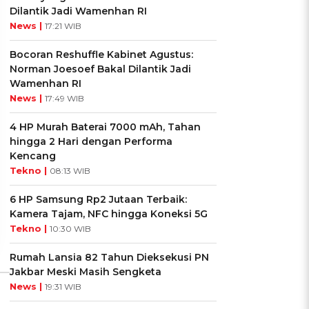
Dilantik Jadi Wamenhan RI
News |
17:21 WIB
Bocoran Reshuffle Kabinet Agustus:
Norman Joesoef Bakal Dilantik Jadi
Wamenhan RI
News |
17:49 WIB
4 HP Murah Baterai 7000 mAh, Tahan
UIS: Sepatu Mana yang
KUIS: Seberapa Kenal
hingga 2 Hari dengan Performa
Cocok dengan
Kamu dengan Si Zodiak
Kencang
Kepribadianmu?
Cancer?
Tekno |
08:13 WIB
Ikuti Kuisnya ➔
Ikuti Kuisnya ➔
6 HP Samsung Rp2 Jutaan Terbaik:
Kamera Tajam, NFC hingga Koneksi 5G
Tekno |
10:30 WIB
Rumah Lansia 82 Tahun Dieksekusi PN
Jakbar Meski Masih Sengketa
News |
19:31 WIB