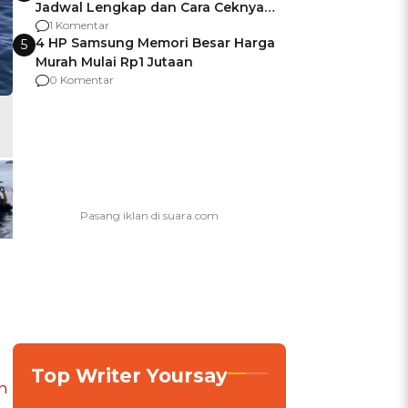
Jadwal Lengkap dan Cara Ceknya
agar Dana Tidak Hangus!
1 Komentar
4 HP Samsung Memori Besar Harga
5
Murah Mulai Rp1 Jutaan
0 Komentar
Top Writer Yoursay
n