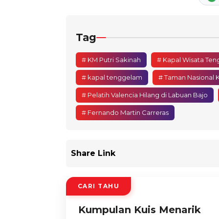
Tag
# KM Putri Sakinah
# Kapal Wisata Ten
# kapal tenggelam
# Taman Nasional
# Pelatih Valencia Hilang di Labuan Bajo
# Fernando Martin Carreras
Share Link
CARI TAHU
Kumpulan Kuis Menarik