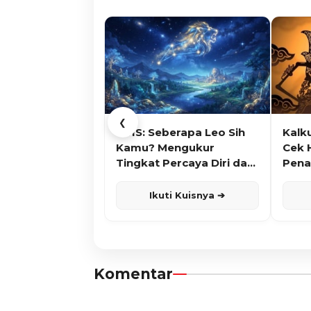
❮
KUIS: Seberapa Leo Sih
Kalk
Kamu? Mengukur
Cek 
Tingkat Percaya Diri dan
Pena
Karisma
Ikuti Kuisnya ➔
Komentar