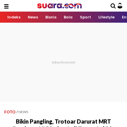
Indeks
News
Bisnis
Bola
Sport
Lifestyle
En
FOTO
/
NEWS
Bikin Pangling, Trotoar Darurat MRT