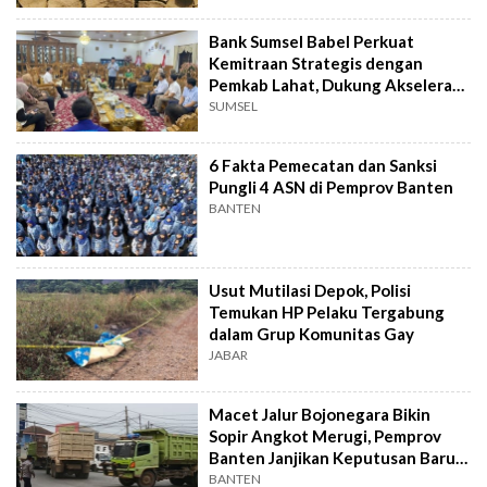
Bank Sumsel Babel Perkuat
Kemitraan Strategis dengan
Pemkab Lahat, Dukung Akselerasi
Ekonomi Daerah
SUMSEL
6 Fakta Pemecatan dan Sanksi
Pungli 4 ASN di Pemprov Banten
BANTEN
Usut Mutilasi Depok, Polisi
Temukan HP Pelaku Tergabung
dalam Grup Komunitas Gay
JABAR
Macet Jalur Bojonegara Bikin
Sopir Angkot Merugi, Pemprov
Banten Janjikan Keputusan Baru 4
Hari Lagi
BANTEN