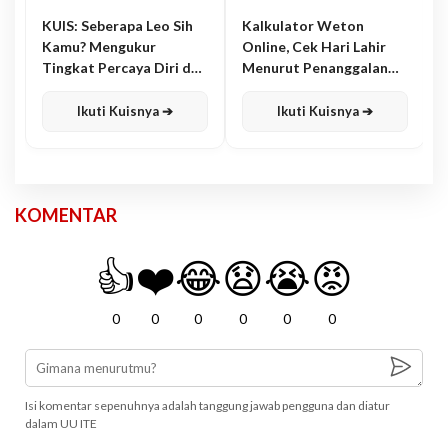
KUIS: Seberapa Leo Sih
Kalkulator Weton
Kamu? Mengukur
Online, Cek Hari Lahir
Tingkat Percaya Diri dan
Menurut Penanggalan
Karisma
Jawa
Ikuti Kuisnya ➔
Ikuti Kuisnya ➔
KOMENTAR
👍
❤️
😂
😧
😭
😡
0
0
0
0
0
0
Isi komentar sepenuhnya adalah tanggung jawab pengguna dan diatur
dalam UU ITE