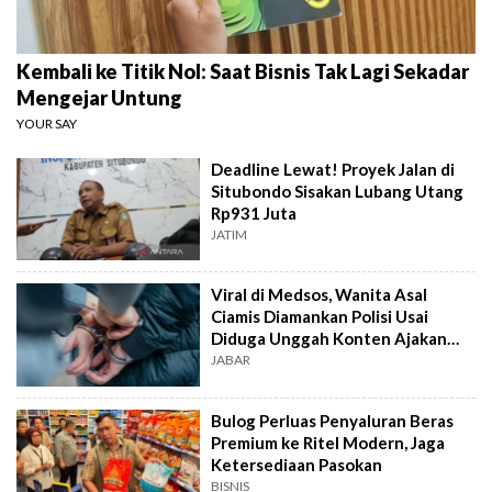
Kembali ke Titik Nol: Saat Bisnis Tak Lagi Sekadar
Mengejar Untung
YOUR SAY
Deadline Lewat! Proyek Jalan di
Situbondo Sisakan Lubang Utang
Rp931 Juta
JATIM
Viral di Medsos, Wanita Asal
Ciamis Diamankan Polisi Usai
Diduga Unggah Konten Ajakan
Demo
JABAR
Bulog Perluas Penyaluran Beras
Premium ke Ritel Modern, Jaga
Ketersediaan Pasokan
BISNIS