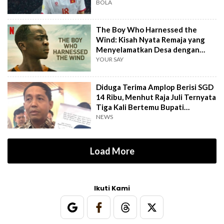
BOLA
The Boy Who Harnessed the
Wind: Kisah Nyata Remaja yang
Menyelamatkan Desa dengan
Kincir Angin
YOUR SAY
Diduga Terima Amplop Berisi SGD
14 Ribu, Menhut Raja Juli Ternyata
Tiga Kali Bertemu Bupati
Kuansing
NEWS
Load More
Ikuti Kami