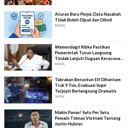
Aturan Baru Pinjol, Data Nasabah
Tidak Boleh Dijual dan Dibeli
BISNIS
Wamendagri Ribka Pastikan
Pemerintah Turun Langsung
Tindak Lanjuti Dugaan Keracunan
Makanan Jayapura
NEWS
Tabrakan Beruntun Elf Dihantam
Truk 9 Ton, Evakuasi Sopir
Terjepit Berlangsung Dramatis
JATIM
Makin Panas! Satu Per Satu
Pemain Timnas Vietnam Tantang
Justin Hubner