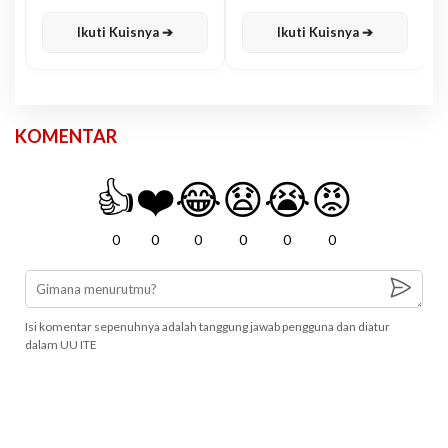
Karisma
Jawa
Ikuti Kuisnya ➔
Ikuti Kuisnya ➔
KOMENTAR
👍
❤️
😂
😧
😭
😡
0
0
0
0
0
0
Isi komentar sepenuhnya adalah tanggung jawab pengguna dan diatur
dalam UU ITE