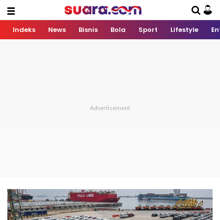
Indeks
News
Bisnis
Bola
Sport
Lifestyle
En