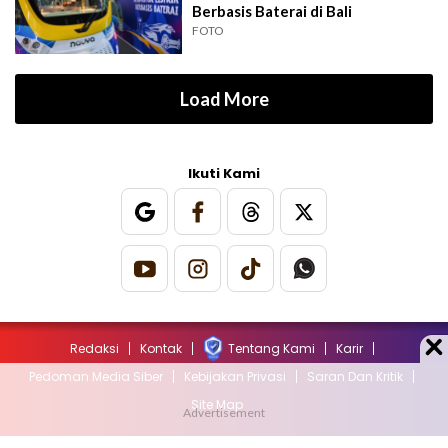
Berbasis Baterai di Bali
FOTO
Load More
Ikuti Kami
Redaksi
Kontak
Tentang Kami
Karir
Pedoman Media Siber
Kebijakan Privasi
Saran Dan Kritik
Site Map