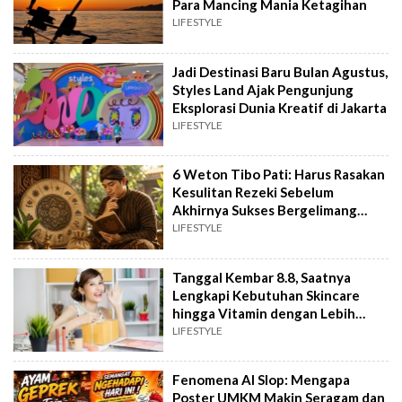
Para Mancing Mania Ketagihan
LIFESTYLE
Jadi Destinasi Baru Bulan Agustus,
Styles Land Ajak Pengunjung
Eksplorasi Dunia Kreatif di Jakarta
LIFESTYLE
6 Weton Tibo Pati: Harus Rasakan
Kesulitan Rezeki Sebelum
Akhirnya Sukses Bergelimang
Harta
LIFESTYLE
Tanggal Kembar 8.8, Saatnya
Lengkapi Kebutuhan Skincare
hingga Vitamin dengan Lebih
Hemat
LIFESTYLE
Fenomena AI Slop: Mengapa
Poster UMKM Makin Seragam dan