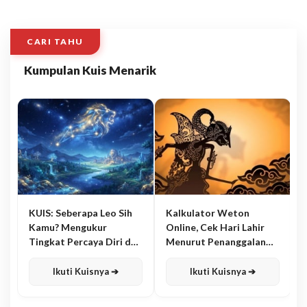
CARI TAHU
Kumpulan Kuis Menarik
KUIS: Seberapa Leo Sih
Kalkulator Weton
Kamu? Mengukur
Online, Cek Hari Lahir
Tingkat Percaya Diri dan
Menurut Penanggalan
Karisma
Jawa
Ikuti Kuisnya ➔
Ikuti Kuisnya ➔