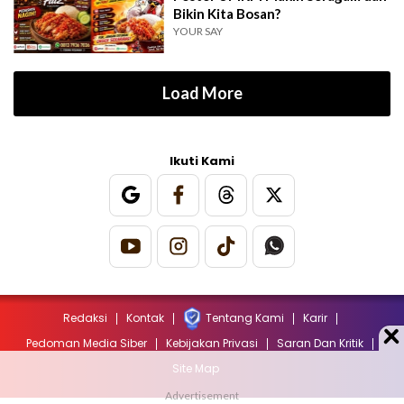
Bikin Kita Bosan?
YOUR SAY
Load More
Ikuti Kami
Redaksi
Kontak
Tentang Kami
Karir
Pedoman Media Siber
Kebijakan Privasi
Saran Dan Kritik
Site Map