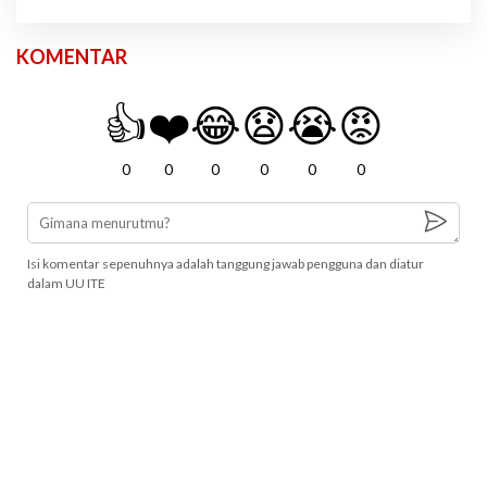
KOMENTAR
👍
❤️
😂
😧
😭
😡
0
0
0
0
0
0
Isi komentar sepenuhnya adalah tanggung jawab pengguna dan diatur
dalam UU ITE