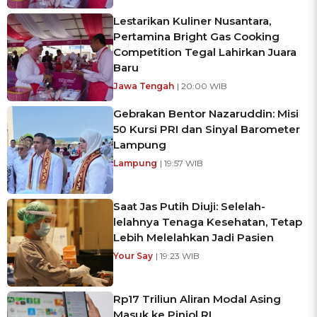
Lestarikan Kuliner Nusantara,
Pertamina Bright Gas Cooking
Competition Tegal Lahirkan Juara
Baru
Jawa Tengah
| 20:00 WIB
Gebrakan Bentor Nazaruddin: Misi
50 Kursi PRI dan Sinyal Barometer
Lampung
Lampung
| 19:57 WIB
Saat Jas Putih Diuji: Selelah-
lelahnya Tenaga Kesehatan, Tetap
Lebih Melelahkan Jadi Pasien
Your Say
| 19:23 WIB
Rp17 Triliun Aliran Modal Asing
Masuk ke Pinjol RI