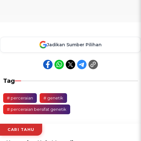
Jadikan Sumber Pilihan
Tag
# perceraian
# genetik
# perceraian bersifat genetik
CARI TAHU