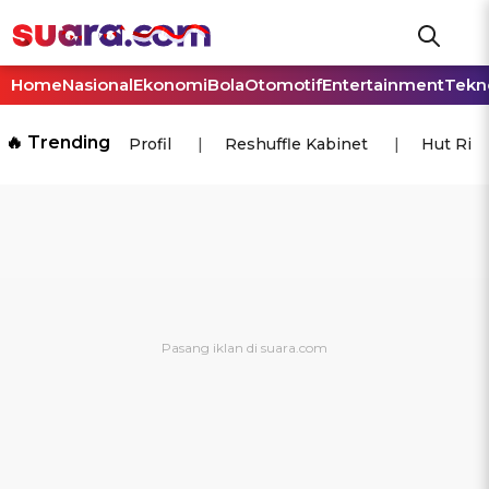
Home
Nasional
Ekonomi
Bola
Otomotif
Entertainment
Tekn
🔥 Trending
Profil
Reshuffle Kabinet
Hut Ri