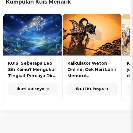
Kumpulan Kuis Menarik
KUIS: Seberapa Leo
Kalkulator Weton
KU
Sih Kamu? Mengukur
Online, Cek Hari Lahir
ya
Tingkat Percaya Diri
Menurut
de
dan Karisma
Penanggalan Jawa
Ikuti Kuisnya ➔
Ikuti Kuisnya ➔