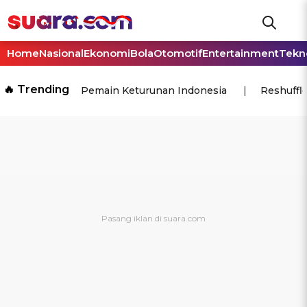
Home
Nasional
Ekonomi
Bola
Otomotif
Entertainment
Tekn
🔥 Trending
Pemain Keturunan Indonesia
Reshuffl