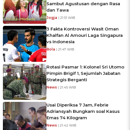
Sambut Agustusan dengan Rasa
dan Tawa
Jogja
| 21:51 WIB
3 Fakta Kontroversi Wasit Oman
Khalfan Al Amouri Laga Singapura
vs Indonesia
Bola
| 21:47 WIB
Rotasi Pasmar 1: Kolonel Sri Utomo
Pimpin Brigif 1, Sejumlah Jabatan
Strategis Berganti
News
| 21:45 WIB
Usai Diperiksa 7 Jam, Febrie
Adriansyah Bungkam soal Kasus
Emas 74 Kilogram
News
| 21:42 WIB