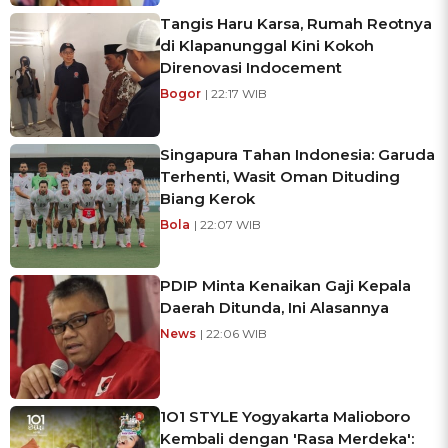
Tangis Haru Karsa, Rumah Reotnya
di Klapanunggal Kini Kokoh
Direnovasi Indocement
Bogor
| 22:17 WIB
Singapura Tahan Indonesia: Garuda
Terhenti, Wasit Oman Dituding
Biang Kerok
Bola
| 22:07 WIB
PDIP Minta Kenaikan Gaji Kepala
Daerah Ditunda, Ini Alasannya
News
| 22:06 WIB
1O1 STYLE Yogyakarta Malioboro
Kembali dengan 'Rasa Merdeka':