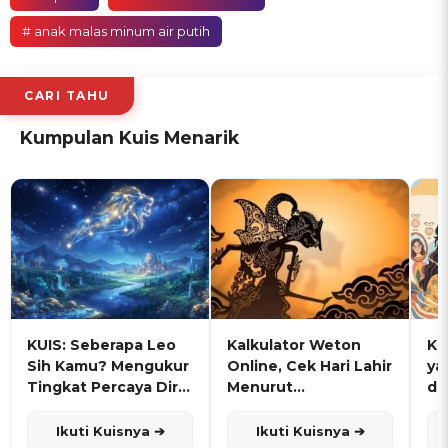
# anak malas minum air putih
CARI TAHU
Kumpulan Kuis Menarik
KUIS: Seberapa Leo
Kalkulator Weton
KU
Sih Kamu? Mengukur
Online, Cek Hari Lahir
ya
Tingkat Percaya Diri
Menurut
de
dan Karisma
Penanggalan Jawa
Ikuti Kuisnya ➔
Ikuti Kuisnya ➔