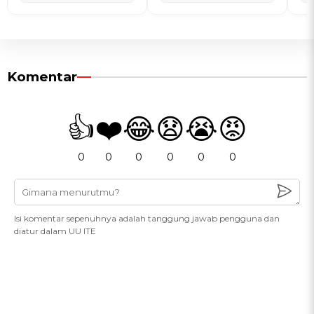
Komentar
👍
❤️
😂
😧
😭
😡
0
0
0
0
0
0
Isi komentar sepenuhnya adalah tanggung jawab pengguna dan
diatur dalam UU ITE